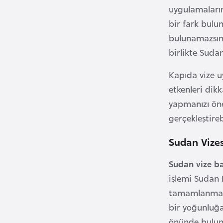
u
uygulamaların
m
bir fark bulu
h
bulunamazsınız
u
birlikte Sudan
r
i
Kapıda vize u
y
etkenleri dik
e
yapmanızı öne
t
gerçekleştirebi
i
Sudan Vize
C
e
Sudan vize b
z
işlemi Sudan 
a
tamamlanmakta
y
bir yoğunluğa
i
önünde bulundu