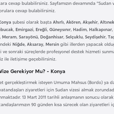
ulara cevap bulabilirsiniz. Sayfamızın devamında “Sudan v
orulara cevap bulabilirsiniz.
Konya
şubesi olarak başta
Ahırlı
,
Akören
,
Akşehir
,
Altıne
ebucak
,
Emirgazi
,
Ereğli
,
Güneysınır
,
Hadim
,
Halkapınar
,
Meram
,
Sarayönü
,
Doğanhisar
,
Selçuklu
,
Seydişehir
,
Ta
indeki
Niğde
,
Aksaray
,
Mersin
gibi illerden yapacak oldu
i ve sonraki süreçlerde profesyonel destek hizmeti sunma
 ile iletişime geçebilirsiniz.
Vize Gerekiyor Mu? - Konya
ret gerçekleştirmek isteyen Umuma Mahsus (Bordo) ya da
atandaşları ziyaretleri için Sudan vizesi almak zorundad
unmaktadır. 13 Mart 2011 tarihli anlaşmanın sonucu olar
tandaşlarımızın 90 günden kısa sürecek olan ziyaretleri i