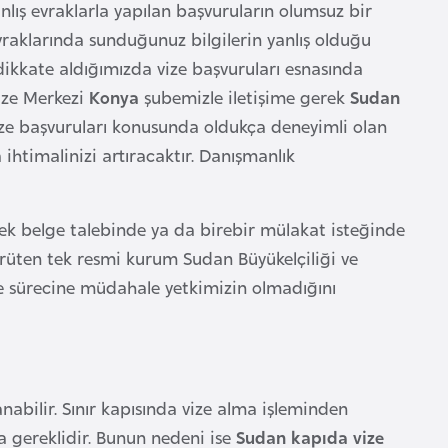
nlış evraklarla yapılan başvuruların olumsuz bir
vraklarında sunduğunuz bilgilerin yanlış olduğu
i dikkate aldığımızda vize başvuruları esnasında
ize Merkezi
Konya
şubemizle iletişime gerek
Sudan
ize başvuruları konusunda oldukça deneyimli olan
ihtimalinizi artıracaktır. Danışmanlık
 ek belge talebinde ya da birebir mülakat isteğinde
rüten tek resmi kurum Sudan Büyükelçiliği ve
e sürecine müdahale yetkimizin olmadığını
abilir. Sınır kapısında vize alma işleminden
a gereklidir. Bunun nedeni ise
Sudan kapıda vize