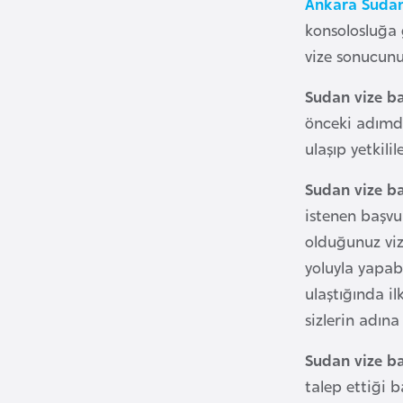
Ankara Sudan 
konsolosluğa 
B
vize sonucunu
u
l
Sudan vize b
g
önceki adımd
a
ulaşıp yetkili
r
i
Sudan vize ba
s
istenen başvu
t
olduğunuz viz
a
yoluyla yapabi
n
ulaştığında i
sizlerin adın
B
u
Sudan vize b
r
talep ettiği 
k