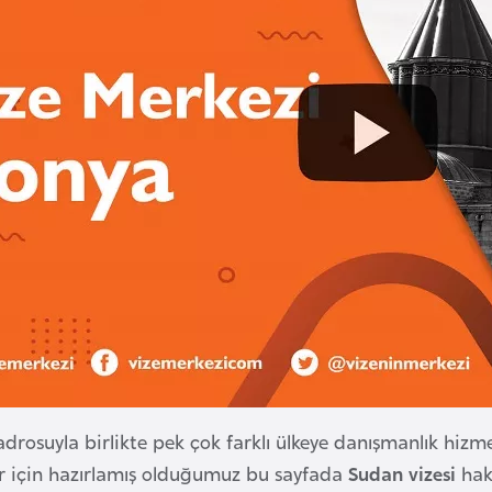
adrosuyla birlikte pek çok farklı ülkeye danışmanlık hiz
ler için hazırlamış olduğumuz bu sayfada
Sudan vizesi
hakk