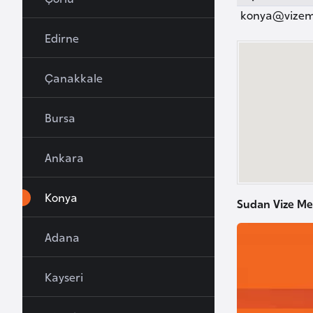
u
konya@vizem
r
Edirne
y
a
Çanakkale
A
Bursa
z
e
Ankara
r
b
Konya
a
Sudan Vize Me
y
c
Adana
a
n
Kayseri
B