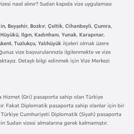
izesi nasıl alınır? Sudan kapıda vize uygulaması
kin
,
Beyşehir
,
Bozkır
,
Çeltik
,
Cihanbeyli
,
Çumra
,
,
Hüyükü
,
Ilgın
,
Kadınhanı
,
Yunak
,
Karapınar
,
şkent
,
Tuzlukçu
,
Yalıhüyük
ilçeleri olmak üzere
ğunuz vize başvurularınızla ilgilenmekte ve vize
ktayız. Detaylı bilgi edinmek için Vize Merkezi
 Hizmet (Gri) pasaporta sahip olan Türkiye
ır. Fakat Diplomatik pasaporta sahip olanlar için bir
ak Türkiye Cumhuriyeti Diplomatik (Siyah) pasaporta
çin Sudan vizesi almalarına gerek kalmamıştır.