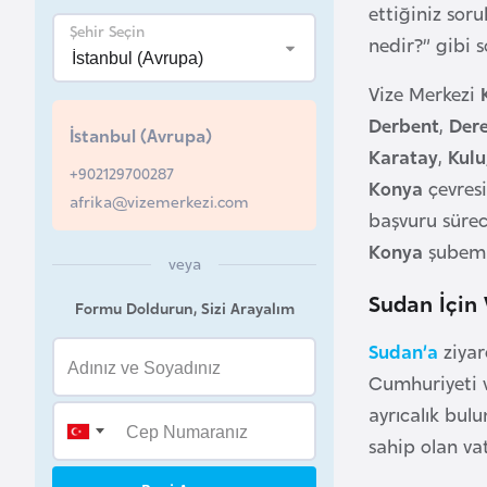
ettiğiniz sor
Şehir Seçin
B
nedir?” gibi s
e
Vize Merkezi
l
a
Derbent
,
Der
İstanbul (Avrupa)
r
Karatay
,
Kulu
+902129700287
u
Konya
çevres
afrika@vizemerkezi.com
s
başvuru sürec
Konya
şubemiz
veya
B
e
Sudan İçin 
Formu Doldurun, Sizi Arayalım
l
Sudan’a
ziya
ç
Cumhuriyeti v
i
k
ayrıcalık bul
a
sahip olan va