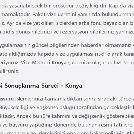
da yaşanabilecek bir prosedür değişikliğidir. Kapıda viz
nmamaktadır. Fakat vize ücretini yanınızda bulundurmanı
. Ayrıca vize yetkilileri sizlerden arka fonu beyaz olan b
 gidiş dönüş biletinizi ve rezervasyon bilgileriniz yanını
ygulamasının güncel bilgilerinden haberdar olmamanız vize
kate aldığımızda kapıda vize uygulaması riskli olarak tanı
riyoruz. Vize Merkezi
Konya
şubemize ulaşarak hızlı ve g
lirsiniz.
si Sonuçlanma Süreci - Konya
aşvuru
işlemlerinizi tamamladıktan sonra sıradaki süreç 
Büyükelçiliği ve Başkonsolosluğu tarafından gerçekleştiril
dır. Ancak bu süre tahmini ve değişkenlik gösterebilen
 ve başvuru yaptığınız dönemde bulunan resmi tatillere 
rmalı ve vize işlemlerinizi ona göre halletmelisiniz. Aksi