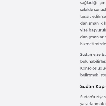
sağladığı içi
i
şekilde sonuç
n
tespit edilirs
a
danışmanlık h
F
vize başvurula
a
danışmanlarım
s
o
hizmetimizden
Sudan vize b
Ç
bulunabilirler
a
Konsolosluğu’
d
belirtmek iste
Ç
Sudan Kapı
e
k
Sudan’a ziyar
C
yararlanmak i