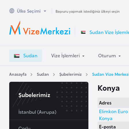
Ülke Seçimi
A
Başvuru yapmak istediğiniz ülkeyi seçin
v
u
Sudan Vize İşlemle
s
t
r
Sudan
Vize İşlemleri
Oturum
a
l
y
Anasayfa
Sudan
Şubelerimiz
Sudan Vize Merkez
a
Konya
Şubelerimiz
A
Adres
v
Elimkon Euro 
u
İstanbul (Avrupa)
Konya
s
E-posta
t
Çorlu