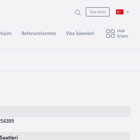
Üye Girişi
Hızlı
etişim
Referanslarımız
Vize İşlemleri
Erişim
254389
Saatleri