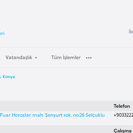
İl
ri
Vatandaşlık
Tüm İşlemler
i, Konya
Telefon
Fuar Horozlar mah. Şenyurt sok. no:26 Selçuklu
+903322
Çalışma 