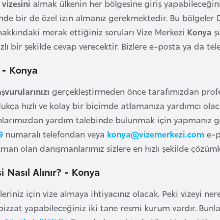
vizesini
almak ülkenin her bölgesine giriş yapabileceğini
inde bir de özel izin almanız gerekmektedir. Bu bölgeler
akkındaki merak ettiğiniz soruları Vize Merkezi
Konya
ş
ızlı bir şekilde cevap verecektir. Bizlere e-posta ya da tele
! - Konya
şvurularınızı
gerçekleştirmeden önce tarafımızdan prof
ldukça hızlı ve kolay bir biçimde atlamanıza yardımcı olac
larımızdan yardım talebinde bulunmak için yapmanız ger
9
numaralı telefondan veya
konya@vizemerkezi.com
e-po
an olan danışmanlarımız sizlere en hızlı şekilde çözümle
i Nasıl Alınır? - Konya
eriniz için vize almaya ihtiyacınız olacak. Peki vizeyi ner
izzat yapabileceğiniz iki tane resmi kurum vardır. Bunl