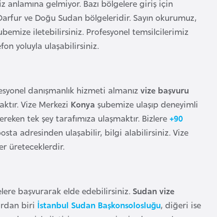
z anlamına gelmiyor. Bazı bölgelere giriş için
 Darfur ve Doğu Sudan bölgeleridir. Sayın okurumuz,
ubemize iletebilirsiniz. Profesyonel temsilcilerimiz
fon yoluyla ulaşabilirsiniz.
esyonel danışmanlık hizmeti almanız
vize başvuru
aktır. Vize Merkezi
Konya
şubemize ulaşıp deneyimli
eken tek şey tarafımıza ulaşmaktır. Bizlere
+90
sta adresinden ulaşabilir, bilgi alabilirsiniz. Vize
r üreteceklerdir.
elere başvurarak elde edebilirsiniz.
Sudan vize
ardan biri
İstanbul Sudan Başkonsolosluğu
, diğeri ise