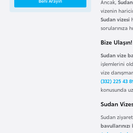
Beni Arayın
Ancak,
Sudan 
B
vizenin haric
e
Sudan vizesi
h
n
sorularınıza h
i
n
Bize Ulaşın
B
Sudan vize ba
o
işlemlerini o
s
vize danışman
n
(332) 225 43 8
a
konusunda uzm
H
e
Sudan Vizes
r
s
Sudan ziyaretl
e
bavullarınızı
b
k