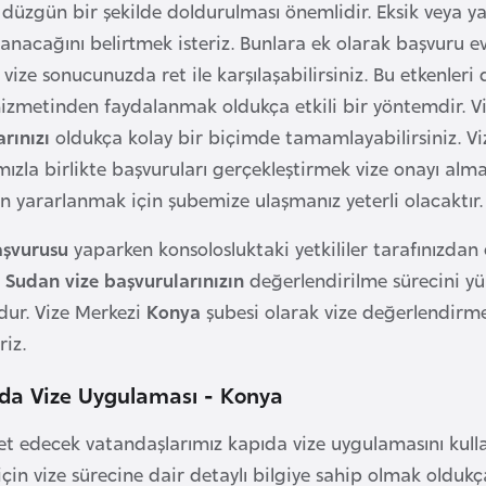
n düzgün bir şekilde doldurulması önemlidir. Eksik veya ya
lanacağını belirtmek isteriz. Bunlara ek olarak başvuru e
e vize sonucunuzda ret ile karşılaşabilirsiniz. Bu etkenler
izmetinden faydalanmak oldukça etkili bir yöntemdir. V
rınızı
oldukça kolay bir biçimde tamamlayabilirsiniz. V
ızla birlikte başvuruları gerçekleştirmek vize onayı alma 
 yararlanmak için şubemize ulaşmanız yeterli olacaktır.
aşvurusu
yaparken konsolosluktaki yetkililer tarafınızdan
.
Sudan vize başvurularınızın
değerlendirilme sürecini yü
dur. Vize Merkezi
Konya
şubesi olarak vize değerlendirm
riz.
da Vize Uygulaması - Konya
et edecek vatandaşlarımız kapıda vize uygulamasını kullan
çin vize sürecine dair detaylı bilgiye sahip olmak oldukç