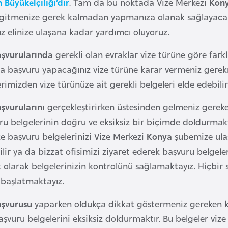
Büyükelçiliği’dir
. Tam da bu noktada Vize Merkezi
Kon
gitmenize gerek kalmadan yapmanıza olanak sağlayacaktı
z elinize ulaşana kadar yardımcı oluyoruz.
aşvurularında
gerekli olan evraklar vize türüne göre far
a başvuru yapacağınız vize türüne karar vermeniz gerek
lerimizden vize türünüze ait gerekli belgeleri elde edebilir
şvurularını
gerçekleştirirken üstesinden gelmeniz gereke
ru belgelerinin doğru ve eksiksiz bir biçimde doldurmak
e başvuru belgelerinizi Vize Merkezi
Konya
şubemize ulaş
lir ya da bizzat ofisimizi ziyaret ederek başvuru belgeleri
lk olarak belgelerinizin kontrolünü sağlamaktayız. Hiçbir
a başlatmaktayız.
aşvurusu
yaparken oldukça dikkat göstermeniz gereken ko
başvuru belgelerini eksiksiz doldurmaktır. Bu belgeler v