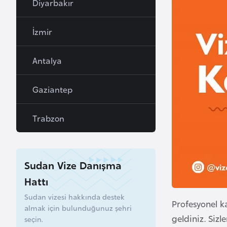
Diyarbakır
a
h
İzmir
r
e
Antalya
y
n
Gaziantep
B
Trabzon
a
n
g
l
Sudan Vize Danışma
a
Hattı
d
Sudan vizesi hakkında destek
e
Profesyonel k
almak için bulunduğunuz şehri
ş
geldiniz. Siz
seçin.