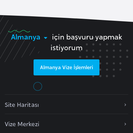
e
y
n
Almanya
için başvuru yapmak
B
istiyorum
a
n
g
Almanya
Vize İşlemleri
l
a
d
e
ş
Site Haritası
B
Vize Merkezi
e
l