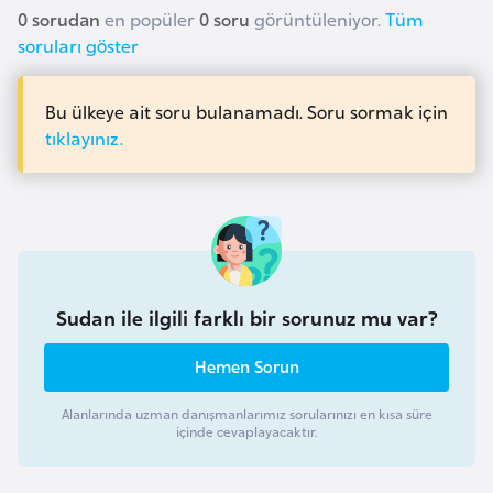
a
i
0 sorudan
en popüler
0 soru
görüntüleniyor.
Tüm
soruları göster
A
z
Bu ülkeye ait soru bulanamadı. Soru sormak için
e
tıklayınız.
r
b
a
y
c
a
Sudan ile ilgili farklı bir sorunuz mu var?
n
Hemen Sorun
B
Alanlarında uzman danışmanlarımız sorularınızı en kısa süre
a
içinde cevaplayacaktır.
h
r