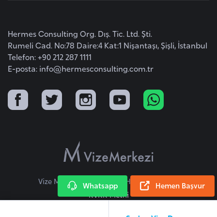
a
r
Hermes Consulting Org. Dış. Tic. Ltd. Şti.
u
Rumeli Cad. No:78 Daire:4 Kat:1 Nişantaşı, Şişli, İstanbul
s
Telefon: +90 212 287 1111
E-posta:
info@hermesconsulting.com.tr
B
e
l
ç
i
k
a
Vize Merkezi © 2026 Tüm Hakları Saklıdır.
B
Whatsapp
Hemen Başvur
e
KVKK Metni
n