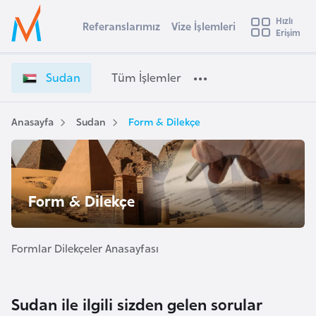
u
Hızlı
s
Referanslarımız
Vize İşlemleri
Başvuru yapmak istediğiniz ülkeyi seçin
Erişim
S
İ
Üye
t
Ülke Seçimi
u
Girişi
r
d
l
Sudan
Tüm İşlemler
a
a
l
e
n
y
V
Anasayfa
Sudan
Form & Dilekçe
t
a
i
z
i
e
A
İ
ş
v
Form & Dilekçe
ş
u
i
l
s
e
m
Formlar Dilekçeler Anasayfası
t
m
u
l
r
e
Sudan ile ilgili sizden gelen sorular
y
r