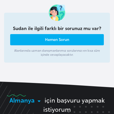
a
r
u
s
Sudan ile ilgili farklı bir sorunuz mu var?
Hemen Sorun
B
e
Alanlarında uzman danışmanlarımız sorularınızı en kısa süre
l
içinde cevaplayacaktır.
ç
i
k
a
B
Almanya
için başvuru yapmak
e
istiyorum
n