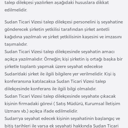
talep dilekçesi yazılırken aşağıdaki hususlara dikkat
a
i
edilmelidir.
A
Sudan Ticari Vizesi talep dilekçesi personelini iş seyahatine
z
gönderecek şirketin yetkilisi tarafından şirket antetli
e
kağıdına yazılmalı ve şirket yetkilisinin kaşesini ve imzasını
r
taşımalıdır.
b
Sudan Ticari Vizesi talep dilekçesinde seyahatin amacı
a
açıkça yazılmalıdır. Örneğin; kişi şirketin iş ortağı başka bir
y
şirketle toplantı yapmak üzere seyahat edecekse
c
Sudan’daki şirket ile ilgili bilgilere yer verilmelidir. Kişi iş
a
konferansına katılacaksa Sudan Ticari Vizesi talep
n
dilekçesinde konferans ile ilgili bilgi olmalıdır.
Sudan Ticari Vizesi talep dilekçesinde seyahate çıkacak
B
kişinin firmadaki görevi ( Satış Müdürü, Kurumsal İletişim
a
Uzmanı vb.) açıkça ifade edilmelidir.
h
Sudan'ya seyahat edecek kişinin seyahatinin başlangıç ve
r
bitiş tarihleri ile varsa ek seyahati hakkında Sudan Ticari