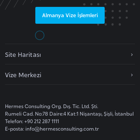
i
n
Almanya
Vize İşlemleri
B
o
s
n
Site Haritası
a
H
Vize Merkezi
e
r
s
e
Hermes Consulting Org. Dış. Tic. Ltd. Şti.
k
Rumeli Cad. No:78 Daire:4 Kat:1 Nişantaşı, Şişli, İstanbul
Telefon: +90 212 287 1111
B
E-posta:
info@hermesconsulting.com.tr
u