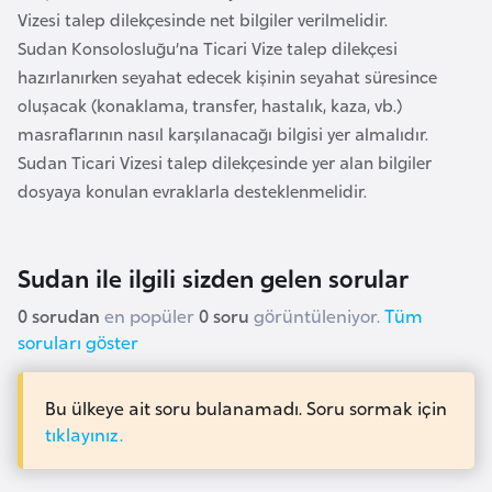
e
Vizesi talep dilekçesinde net bilgiler verilmelidir.
y
Sudan Konsolosluğu’na Ticari Vize talep dilekçesi
n
hazırlanırken seyahat edecek kişinin seyahat süresince
oluşacak (konaklama, transfer, hastalık, kaza, vb.)
masraflarının nasıl karşılanacağı bilgisi yer almalıdır.
B
Sudan Ticari Vizesi talep dilekçesinde yer alan bilgiler
a
dosyaya konulan evraklarla desteklenmelidir.
n
g
l
Sudan ile ilgili sizden gelen sorular
a
d
0 sorudan
en popüler
0 soru
görüntüleniyor.
Tüm
e
soruları göster
ş
Bu ülkeye ait soru bulanamadı. Soru sormak için
B
tıklayınız.
e
l