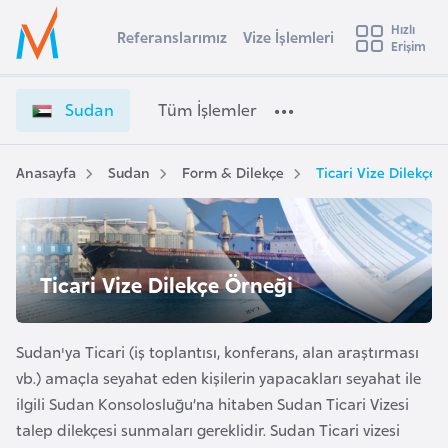
u
Hızlı
s
Referanslarımız
Vize İşlemleri
Başvuru yapmak istediğiniz ülkeyi seçin
Erişim
S
İ
Üye
t
Ülke Seçimi
u
Girişi
r
d
l
Sudan
Tüm İşlemler
a
a
l
e
n
y
V
Anasayfa
Sudan
Form & Dilekçe
Ticari Vize Dilekçe
t
a
i
z
i
e
A
İ
ş
v
Ticari Vize Dilekçe Örneği
ş
u
i
l
s
e
m
Sudan'ya Ticari (iş toplantısı, konferans, alan araştırması
t
m
vb.) amaçla seyahat eden kişilerin yapacakları seyahat ile
u
l
ilgili Sudan Konsolosluğu’na hitaben Sudan Ticari Vizesi
r
e
talep dilekçesi sunmaları gereklidir. Sudan Ticari vizesi
y
r