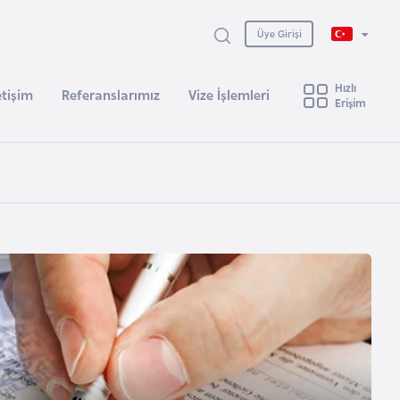
Üye Girişi
Hızlı
etişim
Referanslarımız
Vize İşlemleri
Erişim