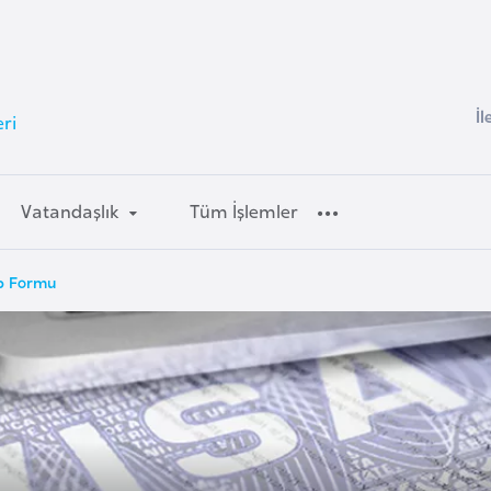
İl
ri
Vatandaşlık
Tüm İşlemler
ip Formu