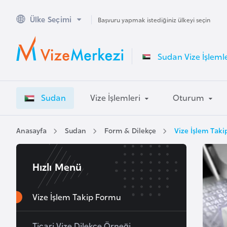
Ülke Seçimi
A
Başvuru yapmak istediğiniz ülkeyi seçin
v
u
Sudan Vize İşlemle
s
t
r
Sudan
Vize İşlemleri
Oturum
a
l
y
Anasayfa
Sudan
Form & Dilekçe
Vize İşlem Tak
a
Hızlı Menü
A
v
u
Vize İşlem Takip Formu
s
t
Ticari Vize Dilekçe Örneği