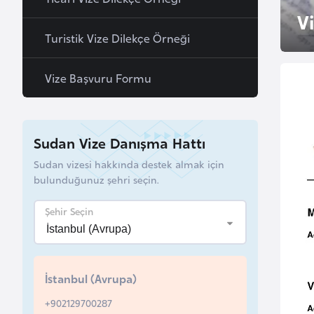
u
V
r
Turistik Vize Dilekçe Örneği
y
a
Vize Başvuru Formu
A
z
Sudan Vize Danışma Hattı
e
r
Sudan vizesi hakkında destek almak için
bulunduğunuz şehri seçin.
b
a
Şehir Seçin
y
c
a
n
İstanbul (Avrupa)
+902129700287
B