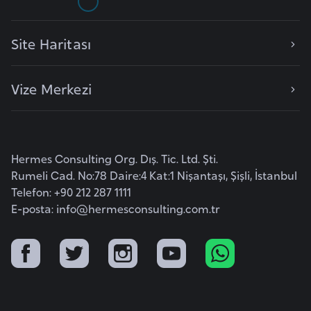
i
n
Site Haritası
B
o
Vize Merkezi
s
n
a
H
Hermes Consulting Org. Dış. Tic. Ltd. Şti.
e
Rumeli Cad. No:78 Daire:4 Kat:1 Nişantaşı, Şişli, İstanbul
r
Telefon: +90 212 287 1111
s
E-posta:
info@hermesconsulting.com.tr
e
k
B
u