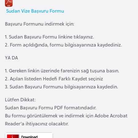
a
i
Sudan Vize Başvuru Formu
A
Başvuru Formunu indirmek için:
z
1. Sudan Başvuru Formu linkine tıklayınız.
e
2. Form açıldığında, formu bilgisayarınıza kaydediniz.
r
b
YA DA
a
y
1. Gereken linkin üzerinde farenizin sağ tuşuna basın.
c
2. Açılan listeden Hedefi Farklı Kaydet seçiniz
a
3. Sudan Başvuru Formunu bilgisayarınıza kaydedin.
n
Lütfen Dikkat:
Sudan Başvuru Formu PDF formatındadır.
B
Bu formu görüntülemek ve indirmek için Adobe Acrobat
a
Reader’a ihtiyacınız olacaktır.
h
r