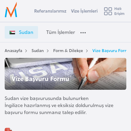
u
Hızlı
s
Referanslarımız
Vize İşlemleri
Başvuru yapmak istediğiniz ülkeyi seçin
Erişim
S
İ
Üye
t
Ülke Seçimi
u
Girişi
r
d
l
Sudan
Tüm İşlemler
a
a
l
e
n
y
V
Anasayfa
Sudan
Form & Dilekçe
Vize Başvuru Formu
t
a
i
z
i
e
A
Vize Başvuru Formu
İ
ş
v
ş
u
i
l
s
Sudan vize başvurusunda bulunurken
e
m
t
İngilizce hazırlanmış ve eksiksiz doldurulmuş vize
m
u
başvuru formu sunmanız talep edilir.
l
r
e
y
r