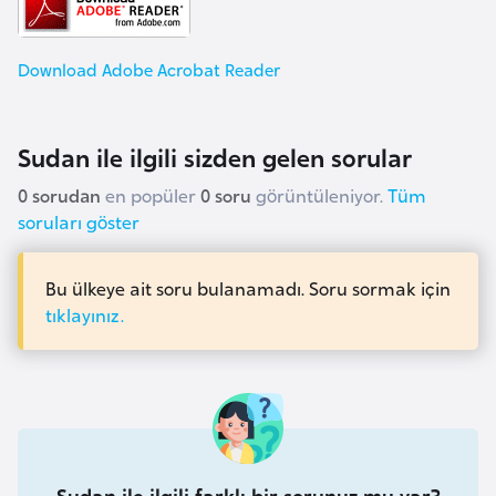
e
y
Download Adobe Acrobat Reader
n
B
Sudan ile ilgili sizden gelen sorular
a
0 sorudan
en popüler
0 soru
görüntüleniyor.
Tüm
n
soruları göster
g
l
a
Bu ülkeye ait soru bulanamadı. Soru sormak için
d
tıklayınız.
e
ş
B
e
Sudan ile ilgili farklı bir sorunuz mu var?
l