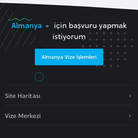
e
y
n
Almanya
için başvuru yapmak
istiyorum
B
a
n
Almanya
Vize İşlemleri
g
l
a
d
Site Haritası
e
ş
Vize Merkezi
B
e
l