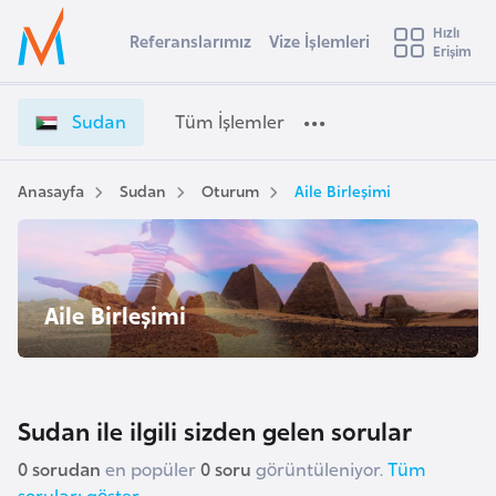
u
Hızlı
s
Referanslarımız
Vize İşlemleri
Başvuru yapmak istediğiniz ülkeyi seçin
Erişim
S
İ
Üye
t
Ülke Seçimi
u
Girişi
r
d
l
Sudan
Tüm İşlemler
a
a
l
e
n
y
V
Anasayfa
Sudan
Oturum
Aile Birleşimi
t
a
i
z
i
e
A
İ
ş
v
Aile Birleşimi
ş
u
i
l
s
e
m
t
m
u
Sudan ile ilgili sizden gelen sorular
l
r
e
0 sorudan
en popüler
0 soru
görüntüleniyor.
Tüm
y
r
soruları göster