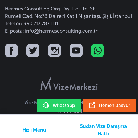
a
Hermes Consulting Org. Dış. Tic. Ltd. Şti.
r
Rumeli Cad. No:78 Daire:4 Kat:1 Nişantaşı, Şişli, İstanbul
Telefon: +90 212 287 1111
u
E-posta:
info@hermesconsulting.com.tr
s
B
e
l
ç
i
k
a
Vize Merkezi © 2026 Tüm Hakları Saklıdır.
Whatsapp
Hemen Başvur
KVKK Metni
B
e
Sudan Vize Danışma
Hızlı Menü
n
Hattı