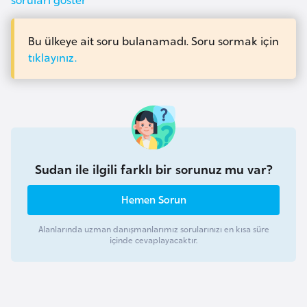
a
i
Bu ülkeye ait soru bulanamadı. Soru sormak için
A
tıklayınız.
z
e
r
b
a
y
Sudan ile ilgili farklı bir sorunuz mu var?
c
a
Hemen Sorun
n
Alanlarında uzman danışmanlarımız sorularınızı en kısa süre
içinde cevaplayacaktır.
B
a
h
r