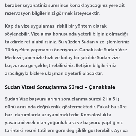
i
beraber seyahatiniz süresince konaklayacağınız yere ait
b
rezervasyon bilgilerinizi görmek isteyecektir.
u
t
Kapıda vize uygulaması riskli bir yöntem olarak
i
söylenebilir. Vize alma konusunda yeterli bilginiz olmadığı
takdirde ret alabilirsiniz. Bu yüzden Sudan vize işlemlerinizi
Türkiye’den yapmanızı öneriyoruz.
Çanakkale Sudan Vize
Ç
Merkezi
şubemizle hızlı ve kolay bir şekilde
Sudan vize
i
başvurusu
gerçekleştirebilirsiniz. İletişim bilgilerimiz
n
aracılığıyla bizlere ulaşmanız yeterli olacaktır.
D
Sudan Vizesi Sonuçlanma Süreci - Çanakkale
a
Sudan Vize başvurularının
sonuçlanma süresi 2 ila 5 iş
n
günü arasında değişkenlik göstermektedir. Fakat bu süre
i
bazı durumlarda uzayabilmektedir. Konsoloslukta
m
yaşanabilecek olan yoğunluklara ve başvuru yaptığınız
a
tarihteki resmi tatillere göre değişiklik gösterebilir. Ayrıca
r