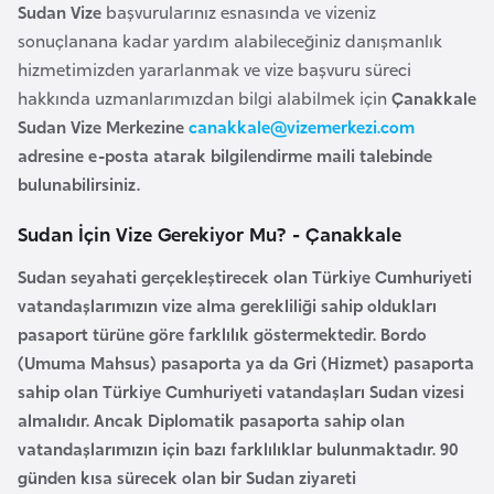
Sudan Vize
başvurularınız esnasında ve vizeniz
e
sonuçlanana kadar yardım alabileceğiniz danışmanlık
y
hizmetimizden yararlanmak ve vize başvuru süreci
n
hakkında uzmanlarımızdan bilgi alabilmek için
Çanakkale
Sudan Vize Merkezine
canakkale@vizemerkezi.com
B
adresine e-posta atarak bilgilendirme maili talebinde
a
bulunabilirsiniz.
n
g
Sudan İçin Vize Gerekiyor Mu? - Çanakkale
l
Sudan seyahati gerçekleştirecek olan Türkiye Cumhuriyeti
a
vatandaşlarımızın vize alma gerekliliği sahip oldukları
d
pasaport türüne göre farklılık göstermektedir. Bordo
e
(Umuma Mahsus) pasaporta ya da Gri (Hizmet) pasaporta
ş
sahip olan Türkiye Cumhuriyeti vatandaşları Sudan vizesi
almalıdır. Ancak Diplomatik pasaporta sahip olan
B
vatandaşlarımızın için bazı farklılıklar bulunmaktadır. 90
e
günden kısa sürecek olan bir Sudan ziyareti
l