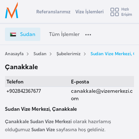
u
Hızlı
s
Referanslarımız
Vize İşlemleri
Başvuru yapmak istediğiniz ülkeyi seçin
Erişim
S
İ
Üye
t
Ülke Seçimi
u
Girişi
r
d
l
Sudan
Tüm İşlemler
a
a
l
e
n
y
V
Anasayfa
Sudan
Şubelerimiz
Sudan Vize Merkezi, Ç
t
a
i
Çanakkale
z
i
e
A
Telefon
E-posta
İ
ş
v
ş
+902842367677
canakkale@vizemerkezi.c
u
i
l
om
s
e
Sudan Vize Merkezi, Çanakkale
m
t
m
u
l
Çanakkale Sudan Vize Merkezi
olarak hazırlamış
r
e
olduğumuz
Sudan Vize
sayfasına hoş geldiniz.
y
r