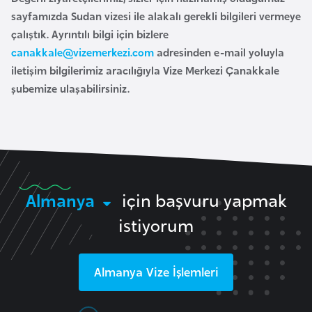
o
sayfamızda
Sudan vizesi
ile alakalı gerekli bilgileri vermeye
çalıştık. Ayrıntılı bilgi için bizlere
B
canakkale@vizemerkezi.com
adresinden e-mail yoluyla
u
iletişim bilgilerimiz aracılığıyla Vize Merkezi
Çanakkale
l
şubemize ulaşabilirsiniz.
g
a
r
i
s
Almanya
için başvuru yapmak
t
a
istiyorum
n
Almanya
Vize İşlemleri
E
r
m