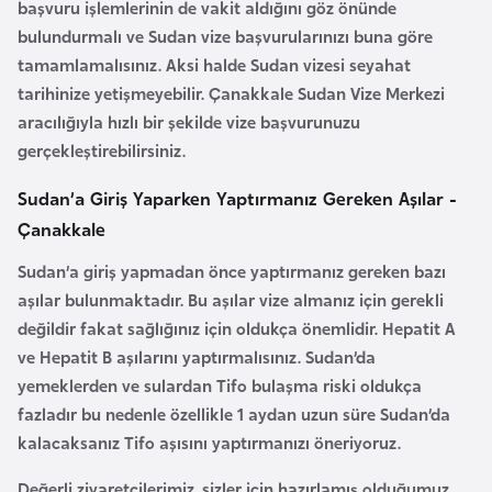
başvuru işlemlerinin de vakit aldığını göz önünde
k
bulundurmalı ve
Sudan vize başvurularınızı
buna göre
a
tamamlamalısınız. Aksi halde
Sudan vizesi
seyahat
tarihinize yetişmeyebilir.
Çanakkale Sudan Vize Merkezi
D
aracılığıyla hızlı bir şekilde vize başvurunuzu
e
gerçekleştirebilirsiniz.
m
o
Sudan’a Giriş Yaparken Yaptırmanız Gereken Aşılar -
k
Çanakkale
r
Sudan’a giriş yapmadan önce yaptırmanız gereken bazı
a
aşılar bulunmaktadır. Bu aşılar vize almanız için gerekli
t
değildir fakat sağlığınız için oldukça önemlidir. Hepatit A
i
ve Hepatit B aşılarını yaptırmalısınız. Sudan’da
k
yemeklerden ve sulardan Tifo bulaşma riski oldukça
K
fazladır bu nedenle özellikle 1 aydan uzun süre Sudan’da
o
kalacaksanız Tifo aşısını yaptırmanızı öneriyoruz.
n
g
Değerli ziyaretçilerimiz, sizler için hazırlamış olduğumuz