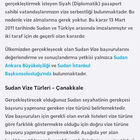
gerçekleştirmek isteyen Siyah (Diplomatik) pasaport
a
sahibi vatandaşlarımızın vize serbestliği bulunmaktadır. Bu
r
nedenle vize almalarına gerek yoktur. Bu karar 13 Mart
u
2011 tarihinde Sudan ve Türkiye arasında imzalanmıştır ve
s
iki taraf için de geçerli olan karardır.
Ülkemizden gerçekleşecek olan
Sudan Vize başvurularını
B
değerlendirme ve sonuçlandırma yetkisi yalnızca
Sudan
e
Ankara Büyükelçiliği
ve
Sudan İstanbul
l
Başkonsolosluğu’nda
bulunmaktadır.
ç
i
Sudan Vize Türleri - Çanakkale
k
a
Gerçekleştirecek olduğunuz Sudan seyahatinin gerekçesi
başvuru yapmanız gereken vize türünü belirlemektedir.
Vize başvuruları için gerekli olan evrak listeleri vize türüne
B
göre farklılık göstermekte olduğu için doğru vize türüne
e
başvuru yapmanız gerekmektedir. Aşağıda yer alan
n