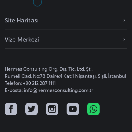
e
n
Site Haritası
i
s
t
Vize Merkezi
a
n
Hermes Consulting Org. Dış. Tic. Ltd. Şti.
E
Rumeli Cad. No:78 Daire:4 Kat:1 Nişantaşı, Şişli, İstanbul
s
Telefon: +90 212 287 1111
t
E-posta:
info@hermesconsulting.com.tr
o
n
y
a