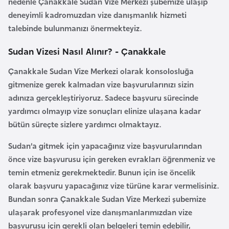
nedenle
Çanakkale Sudan Vize Merkezi
şubemize ulaşıp
l
deneyimli kadromuzdan vize danışmanlık hizmeti
g
talebinde bulunmanızı önermekteyiz.
a
r
Sudan Vizesi Nasıl Alınır? - Çanakkale
i
Çanakkale Sudan Vize Merkezi
olarak konsolosluğa
s
gitmenize gerek kalmadan vize başvurularınızı sizin
t
adınıza gerçekleştiriyoruz. Sadece başvuru sürecinde
a
yardımcı olmayıp vize sonuçları elinize ulaşana kadar
n
bütün süreçte sizlere yardımcı olmaktayız.
B
Sudan’a gitmek için yapacağınız vize başvurularından
u
önce vize başvurusu için gereken evrakları öğrenmeniz ve
r
temin etmeniz gerekmektedir. Bunun için ise öncelik
k
olarak başvuru yapacağınız vize türüne karar vermelisiniz.
i
Bundan sonra
Çanakkale Sudan Vize Merkezi
şubemize
n
ulaşarak profesyonel vize danışmanlarımızdan vize
a
başvurusu için gerekli olan belgeleri temin edebilir,