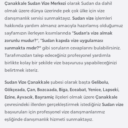
a
i
Çanakkale Sudan Vize Merkezi
olarak Sudan da dahil
olmak üzere dünya üzerinde pek çok ülke için vize
danışmanlık servisi sunmaktayız.
Sudan vize
işlemleri
A
hakkında yardım almanız amacıyla hazırlamış olduğumuz
z
sayfamızın ilerleyen kısımlarında “
Sudan’a vize almak
e
zorunlu mudur?
”, “
Sudan kapıda vize uygulaması
r
sunmakta mıdır?”
gibi soruların cevaplarını bulabilirsiniz.
b
Tarafımızdan talep edeceğiniz profesyonel yardımla
a
birlikte kolay bir şekilde vize başvurusu yapabileceğinizi
y
belirtmek isteriz.
c
a
Sudan Vize Çanakkale
şubesi olarak başta
Gelibolu
,
n
Gökçeada
,
Çan
,
Bozcaada
,
Biga
,
Eceabat
,
Yenice
,
Lapseki
,
Ezine
,
Ayvacık
,
Bayramiç
ilçeleri olmak üzere
Çanakkale
B
çevresindeki illerden gerçekleştirmek istediğiniz
Sudan vize
a
başvuruları için profesyonel vize danışmanlarımız
h
eşliğinde danışmanlık hizmeti sunmaktayız.
r