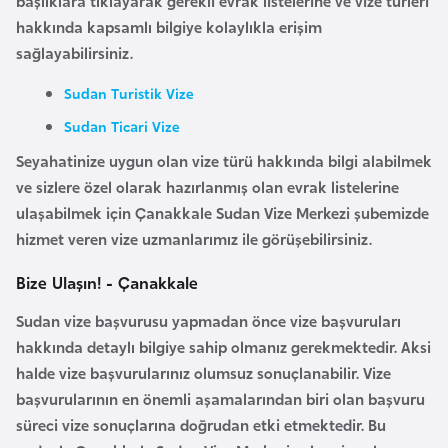
başlıklara tıklayarak gerekli evrak listelerine ve vize türleri
i
hakkında kapsamlı bilgiye kolaylıkla erişim
n
sağlayabilirsiniz.
B
Sudan Turistik Vize
o
Sudan Ticari Vize
s
Seyahatinize uygun olan vize türü hakkında bilgi alabilmek
n
ve sizlere özel olarak hazırlanmış olan evrak listelerine
a
ulaşabilmek için
Çanakkale Sudan Vize Merkezi
şubemizde
H
hizmet veren vize uzmanlarımız ile görüşebilirsiniz.
e
r
Bize Ulaşın! - Çanakkale
s
Sudan vize başvurusu
yapmadan önce vize başvuruları
e
hakkında detaylı bilgiye sahip olmanız gerekmektedir. Aksi
k
halde vize başvurularınız olumsuz sonuçlanabilir. Vize
başvurularının en önemli aşamalarından biri olan başvuru
B
süreci vize sonuçlarına doğrudan etki etmektedir. Bu
u