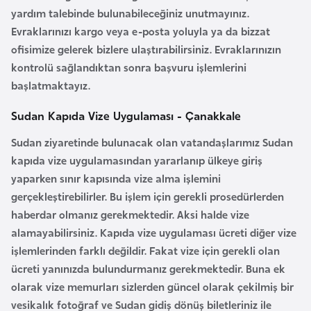
yardım talebinde bulunabileceğiniz unutmayınız.
r
Evraklarınızı kargo veya e-posta yoluyla ya da bizzat
i
ofisimize gelerek bizlere ulaştırabilirsiniz. Evraklarınızın
y
kontrolü sağlandıktan sonra başvuru işlemlerini
e
başlatmaktayız.
t
i
Sudan Kapıda Vize Uygulaması - Çanakkale
Sudan ziyaretinde bulunacak olan vatandaşlarımız
Sudan
C
kapıda vize
uygulamasından yararlanıp ülkeye giriş
e
yaparken sınır kapısında vize alma işlemini
z
gerçekleştirebilirler. Bu işlem için gerekli prosedürlerden
a
haberdar olmanız gerekmektedir. Aksi halde vize
y
alamayabilirsiniz. Kapıda vize uygulaması ücreti diğer vize
i
işlemlerinden farklı değildir. Fakat vize için gerekli olan
r
ücreti yanınızda bulundurmanız gerekmektedir. Buna ek
olarak vize memurları sizlerden güncel olarak çekilmiş bir
C
vesikalık fotoğraf ve Sudan gidiş dönüş biletleriniz ile