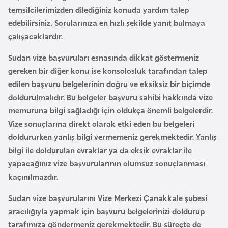
F
temsilcilerimizden dilediğiniz konuda yardım talep
a
edebilirsiniz. Sorularınıza en hızlı şekilde yanıt bulmaya
s
çalışacaklardır.
o
Sudan vize başvuruları
esnasında dikkat göstermeniz
gereken bir diğer konu ise konsolosluk tarafından talep
Ç
edilen başvuru belgelerinin doğru ve eksiksiz bir biçimde
a
doldurulmalıdır. Bu belgeler başvuru sahibi hakkında vize
d
memuruna bilgi sağladığı için oldukça önemli belgelerdir.
Vize sonuçlarına direkt olarak etki eden bu belgeleri
Ç
doldururken yanlış bilgi vermemeniz gerekmektedir. Yanlış
e
bilgi ile doldurulan evraklar ya da eksik evraklar ile
k
yapacağınız vize başvurularının olumsuz sonuçlanması
C
kaçınılmazdır.
u
Sudan vize başvurularını
Vize Merkezi
Çanakkale
şubesi
m
aracılığıyla yapmak için başvuru belgelerinizi doldurup
h
tarafımıza göndermeniz gerekmektedir. Bu süreçte de
u