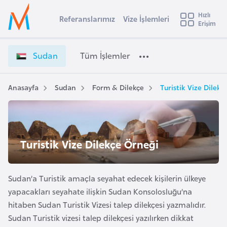
u
Hızlı
s
Referanslarımız
Vize İşlemleri
Başvuru yapmak istediğiniz ülkeyi seçin
Erişim
S
İ
Üye
t
Ülke Seçimi
u
Girişi
r
d
l
Sudan
Tüm İşlemler
a
a
l
e
n
y
V
Anasayfa
Sudan
Form & Dilekçe
Turistik Vize Dilek
t
a
i
z
i
e
A
İ
ş
v
Turistik Vize Dilekçe Örneği
ş
u
i
l
s
e
m
Sudan’a Turistik amaçla seyahat edecek kişilerin ülkeye
t
m
yapacakları seyahate ilişkin Sudan Konsolosluğu’na
u
l
hitaben Sudan Turistik Vizesi talep dilekçesi yazmalıdır.
r
e
Sudan Turistik vizesi talep dilekçesi yazılırken dikkat
y
r