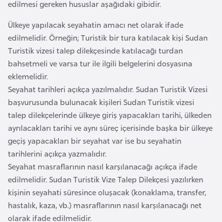
edilmesi gereken hususlar aşağıdaki gibidir.
a
i
Ülkeye yapılacak seyahatin amacı net olarak ifade
A
edilmelidir. Örneğin; Turistik bir tura katılacak kişi Sudan
z
Turistik vizesi talep dilekçesinde katılacağı turdan
e
bahsetmeli ve varsa tur ile ilgili belgelerini dosyasına
r
eklemelidir.
b
Seyahat tarihleri açıkça yazılmalıdır. Sudan Turistik Vizesi
a
başvurusunda bulunacak kişileri Sudan Turistik vizesi
y
talep dilekçelerinde ülkeye giriş yapacakları tarihi, ülkeden
c
ayrılacakları tarihi ve aynı süreç içerisinde başka bir ülkeye
a
geçiş yapacakları bir seyahat var ise bu seyahatin
n
tarihlerini açıkça yazmalıdır.
Seyahat masraflarının nasıl karşılanacağı açıkça ifade
B
edilmelidir. Sudan Turistik Vize Talep Dilekçesi yazılırken
a
kişinin seyahati süresince oluşacak (konaklama, transfer,
h
hastalık, kaza, vb.) masraflarının nasıl karşılanacağı net
r
olarak ifade edilmelidir.