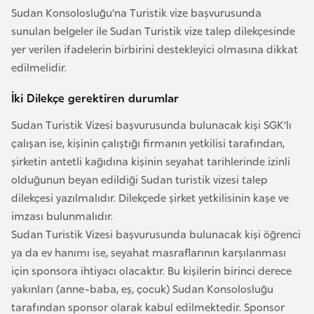
e
Sudan Konsolosluğu’na Turistik vize başvurusunda
y
sunulan belgeler ile Sudan Turistik vize talep dilekçesinde
n
yer verilen ifadelerin birbirini destekleyici olmasına dikkat
edilmelidir.
B
İki Dilekçe gerektiren durumlar
a
Sudan Turistik Vizesi başvurusunda bulunacak kişi SGK’lı
n
çalışan ise, kişinin çalıştığı firmanın yetkilisi tarafından,
g
şirketin antetli kağıdına kişinin seyahat tarihlerinde izinli
l
olduğunun beyan edildiği Sudan turistik vizesi talep
a
dilekçesi yazılmalıdır. Dilekçede şirket yetkilisinin kaşe ve
d
imzası bulunmalıdır.
e
Sudan Turistik Vizesi başvurusunda bulunacak kişi öğrenci
ş
ya da ev hanımı ise, seyahat masraflarının karşılanması
için sponsora ihtiyacı olacaktır. Bu kişilerin birinci derece
B
yakınları (anne-baba, eş, çocuk) Sudan Konsolosluğu
e
tarafından sponsor olarak kabul edilmektedir. Sponsor
l