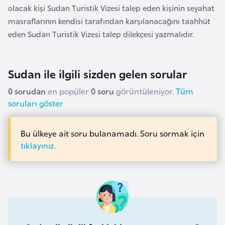
olacak kişi Sudan Turistik Vizesi talep eden kişinin seyahat
a
masraflarının kendisi tarafından karşılanacağını taahhüt
r
eden Sudan Turistik Vizesi talep dilekçesi yazmalıdır.
u
s
Sudan ile ilgili sizden gelen sorular
B
0 sorudan
en popüler
0 soru
görüntüleniyor.
Tüm
e
soruları göster
l
ç
Bu ülkeye ait soru bulanamadı. Soru sormak için
i
tıklayınız.
k
a
B
e
n