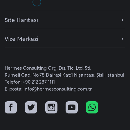
l
g
Site Haritası
a
r
i
Vize Merkezi
s
t
a
n
Hermes Consulting Org. Dış. Tic. Ltd. Şti.
Rumeli Cad. No:78 Daire:4 Kat:1 Nişantaşı, Şişli, İstanbul
Telefon: +90 212 287 1111
B
E-posta:
info@hermesconsulting.com.tr
u
r
k
i
n
a