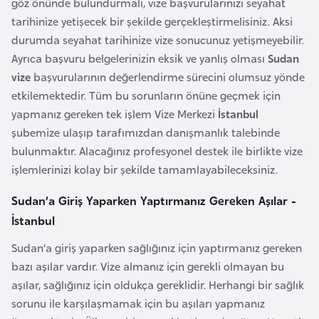
göz önünde bulundurmalı, vize başvurularınızı seyahat
o
tarihinize yetişecek bir şekilde gerçekleştirmelisiniz. Aksi
durumda seyahat tarihinize vize sonucunuz yetişmeyebilir.
B
Ayrıca başvuru belgelerinizin eksik ve yanlış olması
Sudan
u
vize
başvurularının değerlendirme sürecini olumsuz yönde
l
etkilemektedir. Tüm bu sorunların önüne geçmek için
g
yapmanız gereken tek işlem Vize Merkezi
İstanbul
a
şubemize ulaşıp tarafımızdan danışmanlık talebinde
r
bulunmaktır. Alacağınız profesyonel destek ile birlikte vize
i
işlemlerinizi kolay bir şekilde tamamlayabileceksiniz.
s
t
Sudan’a Giriş Yaparken Yaptırmanız Gereken Aşılar -
a
İstanbul
n
Sudan’a giriş yaparken sağlığınız için yaptırmanız gereken
bazı aşılar vardır. Vize almanız için gerekli olmayan bu
E
aşılar, sağlığınız için oldukça gereklidir. Herhangi bir sağlık
r
sorunu ile karşılaşmamak için bu aşıları yapmanız
m