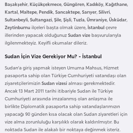
Başakşehir
,
Küçükçekmece
,
Güngören
,
Kadıköy
,
Kağıthane
,
a
Kartal
,
Maltepe
,
Pendik
,
Sancaktepe
,
Sarıyer
,
Silivri
,
r
Sultanbeyli
,
Sultangazi
,
Şile
,
Şişli
,
Tuzla
,
Ümraniye
,
Üsküdar
,
u
Zeytinburnu
ilçeleri başta olmak üzere,
İstanbul
çevre
s
illerinden yapacak olduğunuz
Sudan vize
başvurularıyla
ilgilenmekteyiz. Keyifli okumalar dileriz.
B
e
Sudan İçin Vize Gerekiyor Mu? - İstanbul
l
Sudan’a giriş yapmak isteyen Umuma Mahsus, Hizmet
ç
pasaporta sahip olan Türkiye Cumhuriyeti vatandaşı olan
i
ziyaretçilerimizin
Sudan vizesi
alması gerekmektedir.
k
Ancak 13 Mart 2011 tarihi itibariyle Sudan ile Türkiye
a
Cumhuriyeti arasında imzalanmış olan anlaşma ile
birlikte Diplomatik pasaporta sahip vatandaşlarımızın
B
yapacağı 90 günden kısa olacak olan Sudan ziyaretleri için
e
vize alma zorunluluğu karşılıklı olarak kaldırılmıştır. Bu
n
noktada Sudan ile alakalı bir noktaya değinmek isteriz.