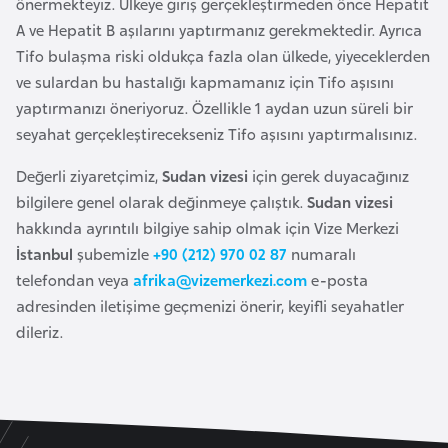
önermekteyiz. Ülkeye giriş gerçekleştirmeden önce Hepatit
e
A ve Hepatit B aşılarını yaptırmanız gerekmektedir. Ayrıca
n
Tifo bulaşma riski oldukça fazla olan ülkede, yiyeceklerden
i
ve sulardan bu hastalığı kapmamanız için Tifo aşısını
s
yaptırmanızı öneriyoruz. Özellikle 1 aydan uzun süreli bir
t
seyahat gerçekleştirecekseniz Tifo aşısını yaptırmalısınız.
a
Değerli ziyaretçimiz,
Sudan vizesi
için gerek duyacağınız
n
bilgilere genel olarak değinmeye çalıştık.
Sudan vizesi
hakkında ayrıntılı bilgiye sahip olmak için Vize Merkezi
E
İstanbul
şubemizle
+90 (212) 970 02 87
numaralı
s
telefondan veya
afrika@vizemerkezi.com
e-posta
t
adresinden iletişime geçmenizi önerir, keyifli seyahatler
o
dileriz.
n
y
a