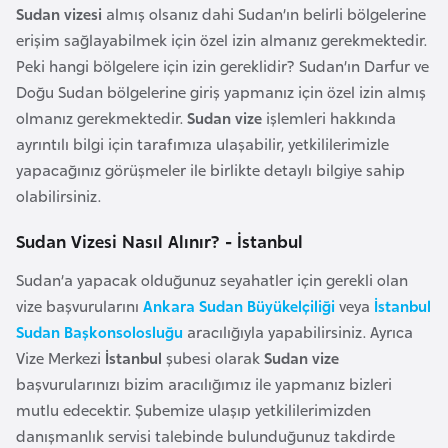
i
Sudan vizesi
almış olsanız dahi Sudan’ın belirli bölgelerine
n
erişim sağlayabilmek için özel izin almanız gerekmektedir.
Peki hangi bölgelere için izin gereklidir? Sudan’ın Darfur ve
B
Doğu Sudan bölgelerine giriş yapmanız için özel izin almış
o
olmanız gerekmektedir.
Sudan vize
işlemleri hakkında
s
ayrıntılı bilgi için tarafımıza ulaşabilir, yetkililerimizle
n
yapacağınız görüşmeler ile birlikte detaylı bilgiye sahip
a
olabilirsiniz.
H
Sudan Vizesi Nasıl Alınır? - İstanbul
e
r
Sudan’a yapacak olduğunuz seyahatler için gerekli olan
s
vize başvurularını
Ankara Sudan Büyükelçiliği
veya
İstanbul
e
Sudan Başkonsolosluğu
aracılığıyla yapabilirsiniz. Ayrıca
k
Vize Merkezi
İstanbul
şubesi olarak
Sudan vize
başvurularınızı bizim aracılığımız ile yapmanız bizleri
B
mutlu edecektir. Şubemize ulaşıp yetkililerimizden
u
danışmanlık servisi talebinde bulunduğunuz takdirde