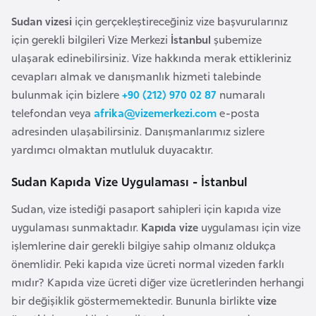
r
Sudan vizesi
için gerçekleştireceğiniz vize başvurularınız
i
için gerekli bilgileri Vize Merkezi
İstanbul
şubemize
y
ulaşarak edinebilirsiniz. Vize hakkında merak ettikleriniz
e
cevapları almak ve danışmanlık hizmeti talebinde
t
bulunmak için bizlere
+90 (212) 970 02 87
numaralı
i
telefondan veya
afrika@vizemerkezi.com
e-posta
adresinden ulaşabilirsiniz. Danışmanlarımız sizlere
C
yardımcı olmaktan mutluluk duyacaktır.
e
Sudan Kapıda Vize Uygulaması - İstanbul
z
a
Sudan, vize istediği pasaport sahipleri için kapıda vize
y
uygulaması sunmaktadır.
Kapıda vize
uygulaması için vize
i
işlemlerine dair gerekli bilgiye sahip olmanız oldukça
r
önemlidir. Peki kapıda vize ücreti normal vizeden farklı
mıdır? Kapıda vize ücreti diğer vize ücretlerinden herhangi
bir değişiklik göstermemektedir. Bununla birlikte
vize
C