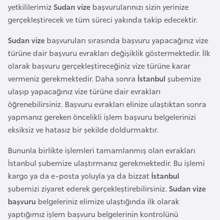
l
yetkililerimiz
Sudan vize
başvurularınızı sizin yerinize
g
gerçekleştirecek ve tüm süreci yakında takip edecektir.
a
Sudan vize
başvuruları sırasında başvuru yapacağınız vize
r
türüne dair başvuru evrakları değişiklik göstermektedir. İlk
i
olarak başvuru gerçekleştireceğiniz vize türüne karar
s
vermeniz gerekmektedir. Daha sonra
İstanbul
şubemize
t
ulaşıp yapacağınız vize türüne dair evrakları
a
öğrenebilirsiniz. Başvuru evrakları elinize ulaştıktan sonra
n
yapmanız gereken öncelikli işlem başvuru belgelerinizi
eksiksiz ve hatasız bir şekilde doldurmaktır.
B
Bununla birlikte işlemleri tamamlanmış olan evrakları
u
İstanbul şubemize ulaştırmanız gerekmektedir. Bu işlemi
r
kargo ya da e-posta yoluyla ya da bizzat
İstanbul
k
şubemizi ziyaret ederek gerçekleştirebilirsiniz.
Sudan vize
i
başvuru
belgeleriniz elimize ulaştığında ilk olarak
n
yaptığımız işlem başvuru belgelerinin kontrolünü
a