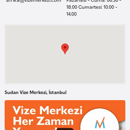
a
i
18.00 Cumartesi: 10.00 -
14.00
A
z
e
r
b
a
y
c
a
n
Sudan Vize Merkezi, İstanbul
B
a
h
r