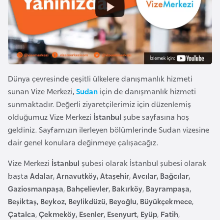
e
y
n
B
a
Dünya çevresinde çeşitli ülkelere danışmanlık hizmeti
n
sunan Vize Merkezi,
Sudan
için de danışmanlık hizmeti
g
sunmaktadır. Değerli ziyaretçilerimiz için düzenlemiş
l
olduğumuz Vize Merkezi
İstanbul
şube sayfasına hoş
a
geldiniz. Sayfamızın ilerleyen bölümlerinde Sudan vizesine
d
dair genel konulara değinmeye çalışacağız.
e
Vize Merkezi
İstanbul
şubesi olarak İstanbul şubesi olarak
ş
başta
Adalar
,
Arnavutköy
,
Ataşehir
,
Avcılar
,
Bağcılar
,
Gaziosmanpaşa
,
Bahçelievler
,
Bakırköy
,
Bayrampaşa
,
B
Beşiktaş
,
Beykoz
,
Beylikdüzü
,
Beyoğlu
,
Büyükçekmece
,
e
Çatalca
,
Çekmeköy
,
Esenler
,
Esenyurt
,
Eyüp
,
Fatih
,
l