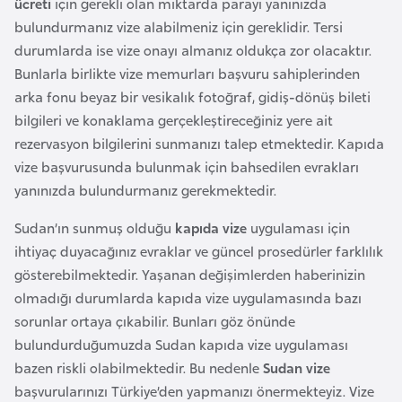
ücreti
için gerekli olan miktarda parayı yanınızda
i
bulundurmanız vize alabilmeniz için gereklidir. Tersi
b
durumlarda ise vize onayı almanız oldukça zor olacaktır.
u
Bunlarla birlikte vize memurları başvuru sahiplerinden
t
arka fonu beyaz bir vesikalık fotoğraf, gidiş-dönüş bileti
i
bilgileri ve konaklama gerçekleştireceğiniz yere ait
rezervasyon bilgilerini sunmanızı talep etmektedir. Kapıda
Ç
vize başvurusunda bulunmak için bahsedilen evrakları
i
yanınızda bulundurmanız gerekmektedir.
n
Sudan’ın sunmuş olduğu
kapıda vize
uygulaması için
D
ihtiyaç duyacağınız evraklar ve güncel prosedürler farklılık
a
gösterebilmektedir. Yaşanan değişimlerden haberinizin
n
olmadığı durumlarda kapıda vize uygulamasında bazı
i
sorunlar ortaya çıkabilir. Bunları göz önünde
m
bulundurduğumuzda Sudan kapıda vize uygulaması
a
bazen riskli olabilmektedir. Bu nedenle
Sudan vize
r
başvurularınızı Türkiye’den yapmanızı önermekteyiz. Vize