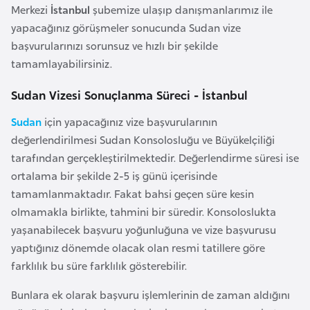
k
Merkezi
İstanbul
şubemize ulaşıp danışmanlarımız ile
a
yapacağınız görüşmeler sonucunda Sudan vize
başvurularınızı sorunsuz ve hızlı bir şekilde
tamamlayabilirsiniz.
D
e
Sudan Vizesi Sonuçlanma Süreci - İstanbul
m
o
Sudan
için yapacağınız vize başvurularının
k
değerlendirilmesi Sudan Konsolosluğu ve Büyükelçiliği
r
tarafından gerçekleştirilmektedir. Değerlendirme süresi ise
a
ortalama bir şekilde 2-5 iş günü içerisinde
t
tamamlanmaktadır. Fakat bahsi geçen süre kesin
i
olmamakla birlikte, tahmini bir süredir. Konsoloslukta
k
yaşanabilecek başvuru yoğunluğuna ve vize başvurusu
K
yaptığınız dönemde olacak olan resmi tatillere göre
o
farklılık bu süre farklılık gösterebilir.
n
Bunlara ek olarak başvuru işlemlerinin de zaman aldığını
g