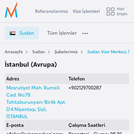
u
Hızlı
s
Referanslarımız
Vize İşlemleri
Başvuru yapmak istediğiniz ülkeyi seçin
Erişim
S
İ
Üye
t
Ülke Seçimi
u
Girişi
r
d
l
Sudan
Tüm İşlemler
a
a
l
e
n
y
V
Anasayfa
Sudan
Şubelerimiz
Sudan Vize Merkezi, İs
t
a
i
İstanbul (Avrupa)
z
i
e
A
Adres
Telefon
İ
ş
v
ş
Meşrutiyet Mah. Rumeli
+902129700287
u
i
l
Cad. No:78
s
e
Tahtaburunyan/Birlik Apt.
m
t
m
D:4 Nişantaşı, Şişli,
u
l
İSTANBUL
r
e
E-posta
Çalışma Saatleri
y
r
afrika@vizemerkezi.com
Pazartesi - Cuma: 08.30 -