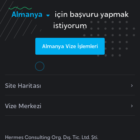
E
t
Almanya
için başvuru yapmak
i
istiyorum
y
o
p
Almanya
Vize İşlemleri
y
a
F
Site Haritası
i
l
d
Vize Merkezi
i
ş
i
S
Hermes Consulting Org. Dış. Tic. Ltd. Şti.