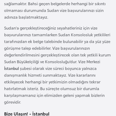
sağlamaktır. Bahsi geçen belgelerde herhangi bir sıkıntı
F
olmaması durumunda Sudan vize başvurularınızı sizin
a
adınıza başlatmaktayız.
s
o
Sudan’a gerçekleştireceğiniz seyahatleriniz için vize
başvurularınızı tamamlarken Sudan Konsolosluk yetkilileri
Ç
tarafınızdan ek belge talebinde bulunabilir ya da yüz yüze
a
görüşme talep edebilirler. Vize başvurularınızın
d
değerlendirilmesini gerçekleştirecek olan tek yetkili kurum
Sudan Büyükelçiliği ve Konsolosluğu’dur. Vize Merkezi
Ç
İstanbul
şubesi olarak vize süreci boyunca yalnızca
e
danışmanlık hizmeti sunmaktayız. Vize kararlarını
k
etkileyecek herhangi bir yetkimizin olmadığını tekrar
C
hatırlatmak isteriz. Bu süreçte olumsuz bir durumla
u
karşılaşmamanız için elimizden geleni yapmak bizlerin
m
görevidir.
h
Bize Ulaşın! - İstanbul
u