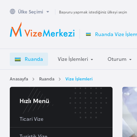
Ülke Seçimi
A
Başvuru yapmak istediğiniz ülkeyi seçin
v
u
Ruanda Vize İşlem
s
t
r
Ruanda
Vize İşlemleri
Oturum
a
l
y
Anasayfa
Ruanda
Vize İşlemleri
a
Hızlı Menü
A
v
u
Ticari Vize
s
t
Turistik Vize