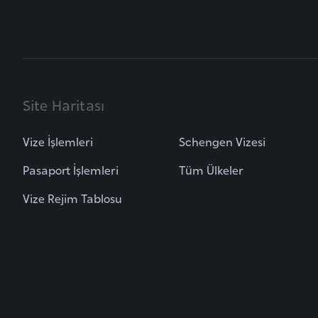
B
e
n
i
n
Site Haritası
B
Vize İşlemleri
Schengen Vizesi
o
s
Pasaport İşlemleri
Tüm Ülkeler
n
Vize Rejim Tablosu
a
H
e
r
s
e
k