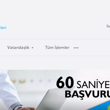
İl
leri
Vatandaşlık
Tüm İşlemler