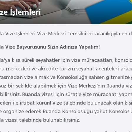
ze İşlemleri
 Vize İşlemleri Vize Merkezi Temsilcileri aracılığıyla en do
a Vize Başvurusunu Sizin Adınıza Yapalım!
'ya kısa süreli seyahatler için vize müracaatları, konsolos
u merkezleri ve akredite turizm seyahat acenteleri aracı
ğraşmadan vize almak ve Konsolosluğa şahsen gitmenize g
uz bir şekilde alabilmek için Vize Merkezi’nin Ruanda viz
bilirsiniz. Ruanda vizesi için süratle vize müracaatı yap
cileri ile irtibat kurun! Vize talebinde bulunacak olan kiş
de organize ederek Ruanda Konsolosluğu yahut Konsoloslu
 vizesi talebinde bulunabilirsiniz.