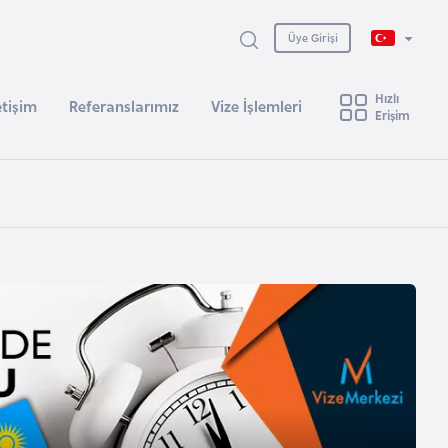
Üye Girişi
Hızlı
etişim
Referanslarımız
Vize İşlemleri
Erişim