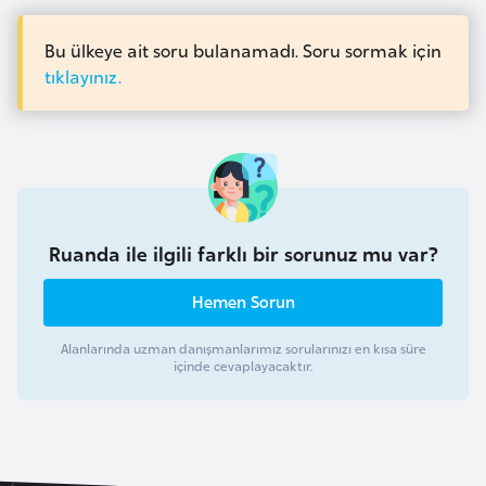
a
r
i
Bu ülkeye ait soru bulanamadı. Soru sormak için
A
tıklayınız.
z
e
r
b
a
y
Ruanda ile ilgili farklı bir sorunuz mu var?
c
a
Hemen Sorun
n
Alanlarında uzman danışmanlarımız sorularınızı en kısa süre
içinde cevaplayacaktır.
B
a
h
r