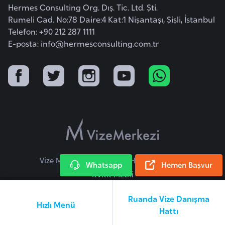
Hermes Consulting Org. Dış. Tic. Ltd. Şti.
a
Rumeli Cad. No:78 Daire:4 Kat:1 Nişantaşı, Şişli, İstanbul
r
Telefon: +90 212 287 1111
u
E-posta:
info@hermesconsulting.com.tr
s
B
e
l
ç
i
k
a
Vize Merkezi © 2026 Tüm Hakları Saklıdır.
Whatsapp
Hemen Başvur
KVKK Metni
B
Ruanda Vize Danışma
e
Hızlı Menü
Hattı
n