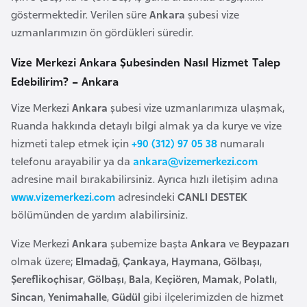
o
göstermektedir. Verilen süre
Ankara
şubesi vize
uzmanlarımızın ön gördükleri süredir.
B
Vize Merkezi Ankara Şubesinden Nasıl Hizmet Talep
u
Edebilirim? – Ankara
l
g
Vize Merkezi
Ankara
şubesi vize uzmanlarımıza ulaşmak,
a
Ruanda hakkında detaylı bilgi almak ya da kurye ve vize
r
hizmeti talep etmek için
+90 (312) 97 05 38
numaralı
i
telefonu arayabilir ya da
ankara@vizemerkezi.com
s
adresine mail bırakabilirsiniz. Ayrıca hızlı iletişim adına
t
www.vizemerkezi.com
adresindeki
CANLI DESTEK
a
bölümünden de yardım alabilirsiniz.
n
Vize Merkezi
Ankara
şubemize başta
Ankara
ve
Beypazarı
olmak üzere;
Elmadağ
,
Çankaya
,
Haymana
,
Gölbaşı
,
E
Şereflikoçhisar
,
Gölbaşı
,
Bala
,
Keçiören
,
Mamak
,
Polatlı
,
r
Sincan
,
Yenimahalle
,
Güdül
gibi ilçelerimizden de hizmet
m