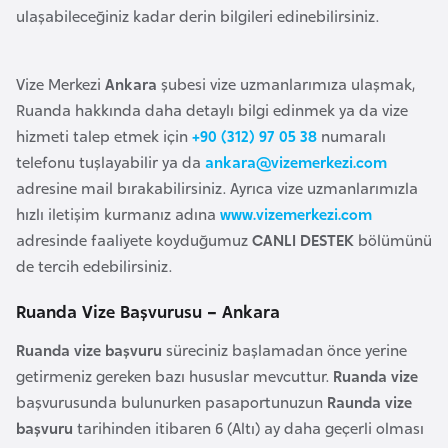
ulaşabileceğiniz kadar derin bilgileri edinebilirsiniz.
a
r
u
Vize Merkezi
Ankara
şubesi vize uzmanlarımıza ulaşmak,
s
Ruanda hakkında daha detaylı bilgi edinmek ya da vize
hizmeti talep etmek için
+90 (312) 97 05 38
numaralı
B
telefonu tuşlayabilir ya da
ankara@vizemerkezi.com
e
adresine mail bırakabilirsiniz. Ayrıca vize uzmanlarımızla
l
hızlı iletişim kurmanız adına
www.vizemerkezi.com
ç
adresinde faaliyete koyduğumuz
CANLI DESTEK
bölümünü
i
de tercih edebilirsiniz.
k
Ruanda Vize Başvurusu – Ankara
a
Ruanda vize başvuru
süreciniz başlamadan önce yerine
B
getirmeniz gereken bazı hususlar mevcuttur.
Ruanda vize
e
başvurusunda bulunurken pasaportunuzun
Raunda vize
n
başvuru
tarihinden itibaren 6 (Altı) ay daha geçerli olması