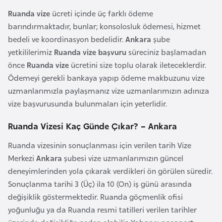
i
Ruanda vize
ücreti içinde üç farklı ödeme
b
barındırmaktadır, bunlar; konsolosluk ödemesi, hizmet
u
bedeli ve koordinasyon bedelidir.
Ankara
şube
t
yetkililerimiz
Ruanda vize başvuru
süreciniz başlamadan
i
önce
Ruanda vize
ücretini size toplu olarak ileteceklerdir.
Ödemeyi gerekli bankaya yapıp ödeme makbuzunu vize
Ç
uzmanlarımızla paylaşmanız vize uzmanlarımızın adınıza
i
vize başvurusunda bulunmaları için yeterlidir.
n
Ruanda Vizesi Kaç Günde Çıkar? – Ankara
D
Ruanda vizesinin sonuçlanması için verilen tarih Vize
a
Merkezi
Ankara
şubesi vize uzmanlarımızın güncel
n
deneyimlerinden yola çıkarak verdikleri ön görülen süredir.
i
Sonuçlanma tarihi 3 (Üç) ila 10 (On) iş günü arasında
m
değişiklik göstermektedir. Ruanda göçmenlik ofisi
a
yoğunluğu ya da Ruanda resmi tatilleri verilen tarihler
r