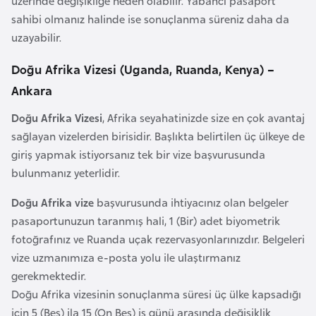
üzerinde değişikliğe neden olabilir. Yabancı pasaport
k
sahibi olmanız halinde ise sonuçlanma süreniz daha da
a
uzayabilir.
Doğu Afrika Vizesi (Uganda, Ruanda, Kenya) –
D
e
Ankara
m
Doğu Afrika Vizesi
, Afrika seyahatinizde size en çok avantaj
o
sağlayan vizelerden birisidir. Başlıkta belirtilen üç ülkeye de
k
giriş yapmak istiyorsanız tek bir vize başvurusunda
r
bulunmanız yeterlidir.
a
t
Doğu Afrika vize
başvurusunda ihtiyacınız olan belgeler
i
pasaportunuzun taranmış hali, 1 (Bir) adet biyometrik
k
fotoğrafınız ve Ruanda uçak rezervasyonlarınızdır. Belgeleri
K
vize uzmanımıza e-posta yolu ile ulaştırmanız
o
gerekmektedir.
n
Doğu Afrika vizesinin sonuçlanma süresi üç ülke kapsadığı
g
için 5 (Beş) ila 15 (On Beş) iş günü arasında değişiklik