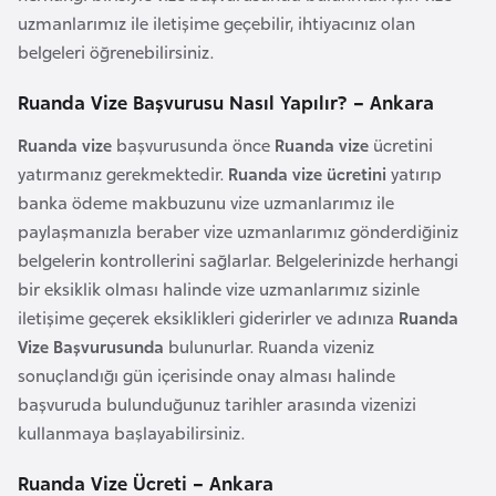
uzmanlarımız ile iletişime geçebilir, ihtiyacınız olan
r
belgeleri öğrenebilirsiniz.
i
y
Ruanda Vize Başvurusu Nasıl Yapılır? – Ankara
e
t
Ruanda vize
başvurusunda önce
Ruanda vize
ücretini
i
yatırmanız gerekmektedir.
Ruanda vize ücretini
yatırıp
banka ödeme makbuzunu vize uzmanlarımız ile
paylaşmanızla beraber vize uzmanlarımız gönderdiğiniz
C
belgelerin kontrollerini sağlarlar. Belgelerinizde herhangi
e
bir eksiklik olması halinde vize uzmanlarımız sizinle
z
iletişime geçerek eksiklikleri giderirler ve adınıza
Ruanda
a
Vize Başvurusunda
bulunurlar. Ruanda vizeniz
y
sonuçlandığı gün içerisinde onay alması halinde
i
başvuruda bulunduğunuz tarihler arasında vizenizi
r
kullanmaya başlayabilirsiniz.
C
Ruanda Vize Ücreti – Ankara