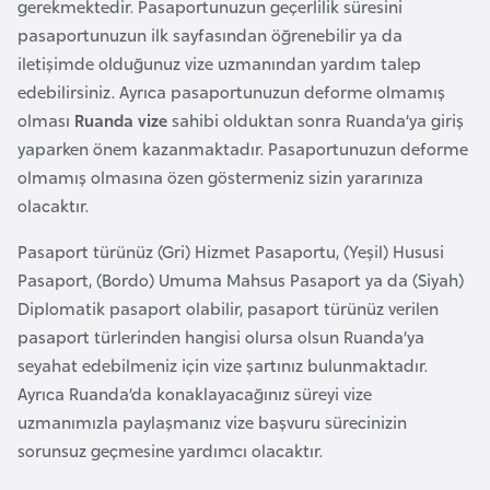
i
gerekmektedir. Pasaportunuzun geçerlilik süresini
n
pasaportunuzun ilk sayfasından öğrenebilir ya da
iletişimde olduğunuz vize uzmanından yardım talep
edebilirsiniz. Ayrıca pasaportunuzun deforme olmamış
B
olması
Ruanda vize
sahibi olduktan sonra Ruanda’ya giriş
o
yaparken önem kazanmaktadır. Pasaportunuzun deforme
s
olmamış olmasına özen göstermeniz sizin yararınıza
n
olacaktır.
a
H
Pasaport türünüz (Gri) Hizmet Pasaportu, (Yeşil) Hususi
e
Pasaport, (Bordo) Umuma Mahsus Pasaport ya da (Siyah)
r
Diplomatik pasaport olabilir, pasaport türünüz verilen
s
pasaport türlerinden hangisi olursa olsun Ruanda’ya
e
seyahat edebilmeniz için vize şartınız bulunmaktadır.
k
Ayrıca Ruanda’da konaklayacağınız süreyi vize
uzmanımızla paylaşmanız vize başvuru sürecinizin
B
sorunsuz geçmesine yardımcı olacaktır.
u