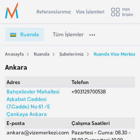
u
Hızlı
s
Referanslarımız
Vize İşlemleri
Başvuru yapmak istediğiniz ülkeyi seçin
Erişim
R
İ
Üye
t
Ülke Seçimi
u
Girişi
r
a
l
Ruanda
Tüm İşlemler
a
n
l
e
d
y
a
Anasayfa
Ruanda
Şubelerimiz
Ruanda Vize Merkezi,
t
a
V
Ankara
i
i
z
A
Adres
Telefon
e
ş
v
İ
Bahçelievler Mahallesi
+903129700538
u
i
ş
Aşkabat Caddesi
s
l
(7.Cadde) No 61 /E
m
t
e
Çankaya Ankara
u
m
E-posta
Çalışma Saatleri
r
l
ankara@vizemerkezi.com
Pazartesi - Cuma: 08.30 -
y
e
18.00 Cumartesi: 10.00 -