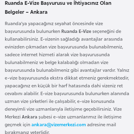
Ruanda E-Vize Başvurusu ve İhtiyacınız Olan
l
Belgeler – Ankara
g
a
Ruanda’ya yapacağınız seyahat öncesinde vize
r
başvurusunda bulunurken
Ruanda E-Vize
seçeneğini de
i
kullanabilirsiniz. E-vizenin sağladığı avantajlar arasında
s
evinizden çıkmadan vize başvurusunda bulunabilmeniz,
t
sadece internet hizmeti alarak vize başvurusunda
a
bulunabilmeniz ve belge kalabalığı olmadan vize
n
başvurusunda bulunabilmeniz gibi avantajlar vardır. Yalnız
e-vize başvurusunda ekstra dikkat etmeniz gerekmektedir,
B
yapacağınız en küçük bir harf hatasında dahi vizeniz ret
u
cevabını alabilir. E-vize başvurusunda bulunurken alanında
r
uzman vize şirketleri ile çalışabilir, e-vize konusunda
k
deneyimli vize uzmanlarıyla iletişime geçebilirsiniz. Vize
i
Merkezi
Ankara
şubesi e-vize uzmanlarımız ile iletişime
n
geçmek için
ankara@vizemerkezi.com
adresine mail
a
bırakmanız yeterlidir.