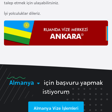
talep etmek için ulaşabilirsiniz.
e
n
İyi yolculuklar dileriz.
i
s
t
a
n
E
s
t
o
Almanya
için başvuru yapmak
n
istiyorum
y
a
Almanya
Vize İşlemleri