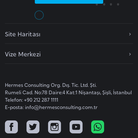
E
t
i
y
Site Haritası
o
p
y
Vize Merkezi
a
F
i
Hermes Consulting Org. Dış. Tic. Ltd. Şti.
l
Rumeli Cad. No:78 Daire:4 Kat:1 Nişantaşı, Şişli, İstanbul
d
Telefon: +90 212 287 1111
E-posta:
info@hermesconsulting.com.tr
i
ş
i
S