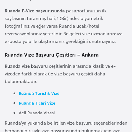
F
Ruanda E-Vize başvurusunda
pasaportunuzun ilk
a
sayfasının taranmış hali, 1 (Bir) adet biyometrik
s
fotoğrafınız ve eğer varsa Ruanda uçak/hotel
o
rezervasyonlarınız yeterlidir. Belgeleri vize uzmanlarımıza
e-posta yolu ile ulaştırmanız gerektiğini unutmayınız.
Ç
a
Ruanda Vize Başvuru Çeşitleri – Ankara
d
Ruanda vize başvuru
çeşitlerinin arasında klasik ve e-
vizeden farklı olarak üç vize başvuru çeşidi daha
Ç
bulunmaktadır.
e
k
Ruanda Turistik Vize
C
Ruanda Ticari Vize
u
Acil Ruanda Vizesi
m
Ruanda’ya yukarıda belirtilen vize başvuru seçeneklerinden
h
herhangi birisiyle vize başvurusunda bulunmak için vize
u