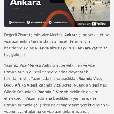
e
y
n
B
Değerli Ziyaretçimiz, Vize Merkezi
Ankara
şube yetkilileri ve
a
vize uzmanları tarafından siz misafirlerimiz için
n
hazırlanmış olan
Ruanda Vize Başvurusu Ankara
yazımıza
g
hoş geldiniz.
l
Yazımız, Vize Merkezi
Ankara
şube yetkilileri ve vize
a
uzmanlarının güncel deneyimlerine dayanarak
d
hazırlanmıştır. Yazımızdaki ana başlıklar;
Ruanda Vizesi
,
e
Doğu Afrika Vizesi
,
Ruanda Vize Ücreti
, Ruanda Vizesi Kaç
ş
Günde Sonuçlanır,
Ruanda E-Vize
vb. şeklinde devam
etmektedir. Yazımızda ana başlıkların yanı sıra, vize
B
uzmanlarımızla çalışırken neler yapmanız gerektiğinden e-
e
vizenin avantajlarına ve vize uzmanlarımıza nasıl
l