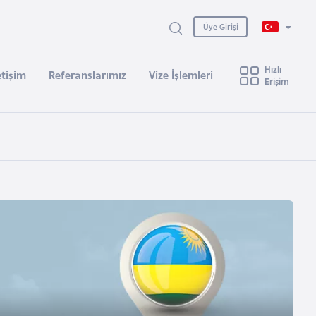
Üye Girişi
Hızlı
etişim
Referanslarımız
Vize İşlemleri
Erişim