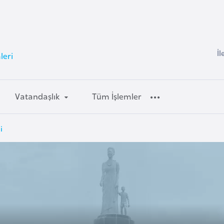
İl
leri
Vatandaşlık
Tüm İşlemler
i