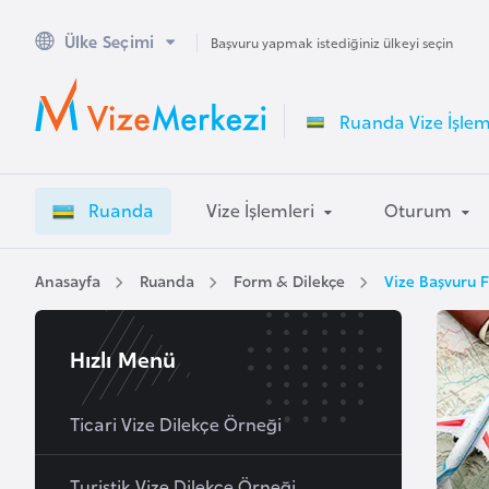
Ülke Seçimi
A
Başvuru yapmak istediğiniz ülkeyi seçin
v
u
Ruanda Vize İşlem
s
t
r
Ruanda
Vize İşlemleri
Oturum
a
l
y
Anasayfa
Ruanda
Form & Dilekçe
Vize Başvuru 
a
Hızlı Menü
A
v
u
Ticari Vize Dilekçe Örneği
s
t
Turistik Vize Dilekçe Örneği