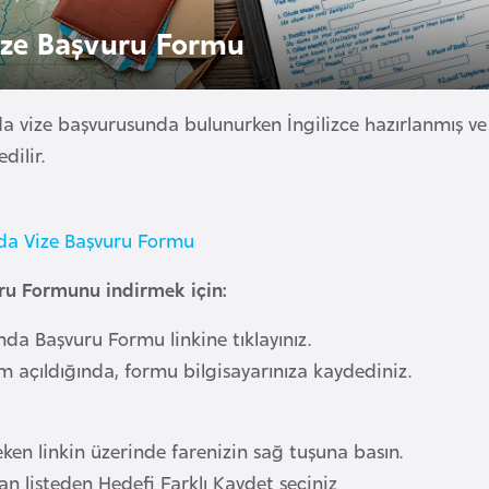
ize Başvuru Formu
a vize başvurusunda bulunurken İngilizce hazırlanmış ve
dilir.
da Vize Başvuru Formu
ru Formunu indirmek için:
nda Başvuru Formu linkine tıklayınız.
m açıldığında, formu bilgisayarınıza kaydediniz.
A
eken linkin üzerinde farenizin sağ tuşuna basın.
lan listeden Hedefi Farklı Kaydet seçiniz