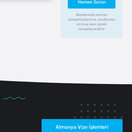
Hemen Sorun
Alanlarında uzman
danışmanlarımız sorularınızı
en kısa süre içinde
cevaplayacaktır.
Almanya
Vize İşlemleri