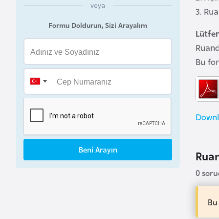
veya
3. Ru
a
h
Formu Doldurun, Sizi Arayalım
Lütfe
r
Ruand
e
Bu fo
y
n
B
Downl
a
n
g
Beni Arayın
Ruan
l
a
0 sor
d
e
Bu
ş