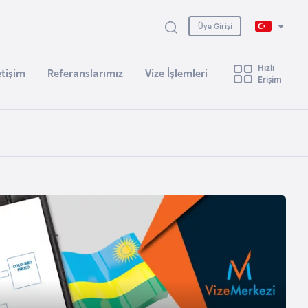
Üye Girişi
Hızlı
etişim
Referanslarımız
Vize İşlemleri
Erişim