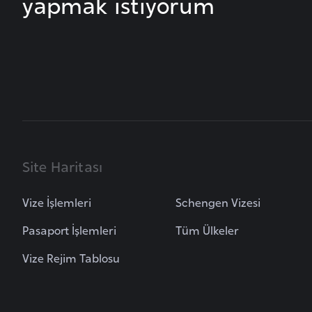
yapmak istiyorum
B
e
n
i
n
B
o
s
Site Haritası
n
a
Vize İşlemleri
Schengen Vizesi
H
Pasaport İşlemleri
Tüm Ülkeler
e
r
Vize Rejim Tablosu
s
e
k