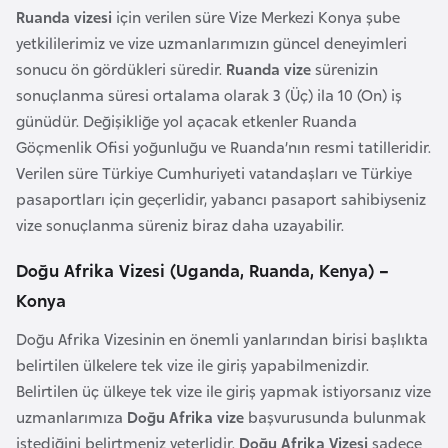
i
Ruanda vizesi
için verilen süre Vize Merkezi Konya şube
b
yetkililerimiz ve vize uzmanlarımızın güncel deneyimleri
u
sonucu ön gördükleri süredir.
Ruanda vize
sürenizin
t
sonuçlanma süresi ortalama olarak 3 (Üç) ila 10 (On) iş
i
günüdür. Değişikliğe yol açacak etkenler Ruanda
Göçmenlik Ofisi yoğunluğu ve Ruanda’nın resmi tatilleridir.
Ç
Verilen süre Türkiye Cumhuriyeti vatandaşları ve Türkiye
i
pasaportları için geçerlidir, yabancı pasaport sahibiyseniz
n
vize sonuçlanma süreniz biraz daha uzayabilir.
Doğu Afrika Vizesi (Uganda, Ruanda, Kenya) –
D
Konya
a
n
Doğu Afrika Vizesinin en önemli yanlarından birisi başlıkta
i
belirtilen ülkelere tek vize ile giriş yapabilmenizdir.
m
Belirtilen üç ülkeye tek vize ile giriş yapmak istiyorsanız vize
a
uzmanlarımıza
Doğu Afrika vize
başvurusunda bulunmak
r
istediğini belirtmeniz yeterlidir.
Doğu Afrika Vizesi
sadece