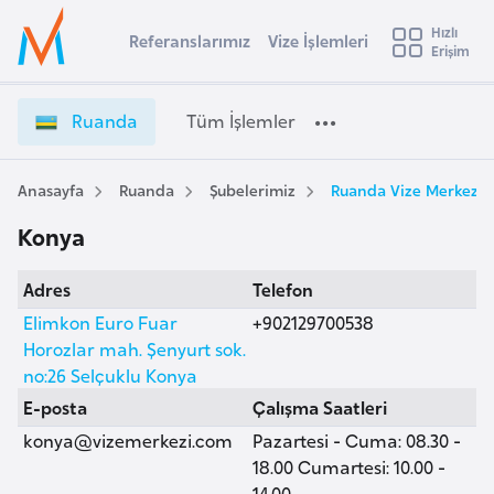
u
Hızlı
s
Referanslarımız
Vize İşlemleri
Başvuru yapmak istediğiniz ülkeyi seçin
Erişim
R
İ
Üye
t
Ülke Seçimi
u
Girişi
r
a
l
Ruanda
Tüm İşlemler
a
n
l
e
d
y
a
Anasayfa
Ruanda
Şubelerimiz
Ruanda Vize Merkezi,
t
a
V
Konya
i
i
z
A
Adres
Telefon
e
ş
v
İ
Elimkon Euro Fuar
+902129700538
u
i
ş
Horozlar mah. Şenyurt sok.
s
l
no:26 Selçuklu Konya
m
t
e
E-posta
Çalışma Saatleri
u
m
konya@vizemerkezi.com
Pazartesi - Cuma: 08.30 -
r
l
18.00 Cumartesi: 10.00 -
y
e
14.00