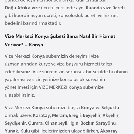
o
Doğu Afrika vize
ücreti içerisinde aynı
Ruanda vize ücreti
gibi koordinasyon ücreti, konsolosluk ücreti ve hizmet
B
bedelini barındırmaktadır.
u
Vize Merkezi Konya Şubesi Bana Nasıl Bir Hizmet
l
Veriyor? – Konya
g
a
Vize Merkezi
Konya
şubemizin deneyimli vize
r
uzmanlarından kurye ve vize başvuru hizmeti talep
i
edebilirsiniz. Vize sürecinizin sorunsuz bir şekilde takibinin
s
yapılması ve sizin yerinize konsolosluk sürecinin
t
yönetilmesi için VİZE MERKEZİ
Konya
şubemize
a
ulaşabilirsiniz.
n
Vize Merkezi
Konya
şubemize başta
Konya
ve
Selçuklu
olmak üzere;
Karatay
,
Meram
,
Ereğli
,
Beyşehir
,
Akşehir
,
E
Seydişehir
,
Çumra
,
Cihanbeyli
,
Ilgın
,
Bozkır
,
Sarayönü
,
r
Yunak
,
Kulu
gibi ilçelerimizden ulaşabilirken,
Aksaray
,
m