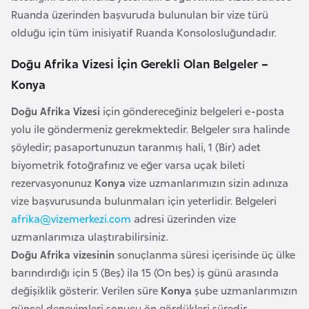
k
Ruanda üzerinden başvuruda bulunulan bir vize türü
a
olduğu için tüm inisiyatif Ruanda Konsolosluğundadır.
Doğu Afrika Vizesi İçin Gerekli Olan Belgeler –
D
Konya
e
m
Doğu Afrika Vizesi
için göndereceğiniz belgeleri e-posta
o
yolu ile göndermeniz gerekmektedir. Belgeler sıra halinde
k
şöyledir; pasaportunuzun taranmış hali, 1 (Bir) adet
r
biyometrik fotoğrafınız ve eğer varsa uçak bileti
a
rezervasyonunuz
Konya
vize uzmanlarımızın sizin adınıza
t
vize başvurusunda bulunmaları için yeterlidir. Belgeleri
i
afrika@vizemerkezi.com
adresi üzerinden vize
k
uzmanlarımıza ulaştırabilirsiniz.
K
Doğu Afrika vizesinin
sonuçlanma süresi içerisinde üç ülke
o
barındırdığı için 5 (Beş) ila 15 (On beş) iş günü arasında
n
değişiklik gösterir. Verilen süre
Konya
şube uzmanlarımızın
g
güncel deneyimleri sonucu ön gördükleri süredir.