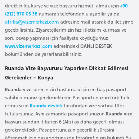
direkt bilgi, kurye ve vize başvuru hizmeti almak için
+90
a
(212) 970 05 38
numaralı telefondan ulaşabilir ya da
r
afrika@vizemerkezi.com
adresine mail atarak da iletişime
u
geçebilirsiniz. Ziyaretçilerimizin hızlı iletişim kurması ve
s
soru cevap yapması için faaliyete koyduğumuz
www.vizemerkezi.com
adresindeki
CANLI DESTEK
B
bölümünden de yararlanabilirsiniz.
e
l
Ruanda Vize Başvurusu Yaparken Dikkat Edilmesi
ç
Gerekenler – Konya
i
Ruanda vize
sürecinizin başlaması için en baş pasaport
k
sahibi olmanız gerekmektedir. Pasaportunuzun türü fark
a
etmeksizin
Ruanda devleti
tarafından vize şartına tâbi
tutulursunuz. Aynı zamanda pasaportunuzun
Ruanda vize
B
başvurusundan itibaren 6 (Altı) ay daha geçerli olması
e
gerekmektedir. Pasaportunuzun geçerlilik süresini
n
öğrenmek için pasaportunuzda fotoğrafınızın bulunduğu