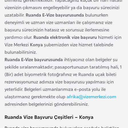
l
vizenizin çıkmasını engelleyebilir ya da başvuru sürecinizi
g
uzatabilir.
Ruanda E-Vize başvurusunda
bulunurken
a
deneyimli ve uzman vize uzmanları ile çalışmanız vize
r
başvuru sürecinizin hatasız ve sorunsuz ilerlemesine
i
yardımcı olur.
Ruanda elektronik vize başvuru
hizmeti için
s
Vize Merkezi
Konya
şubemizden vize hizmet talebinde
t
bulunabilirsiniz.
a
Ruanda E-Vize başvurusunda
ihtiyacınız olan belgeler şu
n
şekilde sıralanmaktadır; pasaportunuzun taratılmış hali, 1
(Bir) adet biyometrik fotoğrafınız ve Ruanda uçak bileti
B
rezervasyonunuz adınıza vize başvurusu yapılması için
u
yeterlidir. Belgeleri uzmanlarımıza e-posta yolu ile
r
ulaştırmanız gerekmekte olup
afrika@vizemerkezi.com
k
adresinden belgelerinizi gönderebilirsiniz.
i
Ruanda Vize Başvuru Çeşitleri – Konya
n
a
Ruanda vize başvurusunda
bulunurken aşağıda belirtilen