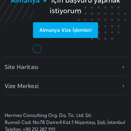
E
istiyorum
t
i
y
Almanya
Vize İşlemleri
o
p
y
a
Site Haritası
F
i
Vize Merkezi
l
d
i
ş
Hermes Consulting Org. Dış. Tic. Ltd. Şti.
i
Rumeli Cad. No:78 Daire:4 Kat:1 Nişantaşı, Şişli, İstanbul
S
Telefon: +90 212 287 1111