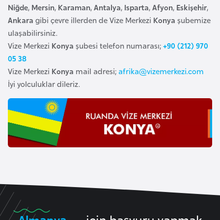
Niğde
,
Mersin
,
Karaman
,
Antalya
,
Isparta
,
Afyon
,
Eskişehir
,
e
Ankara
gibi çevre illerden de Vize Merkezi
Konya
şubemize
n
ulaşabilirsiniz.
i
Vize Merkezi
Konya
şubesi telefon numarası;
+90 (212) 970
s
05 38
t
Vize Merkezi
Konya
mail adresi;
afrika@vizemerkezi.com
a
İyi yolculuklar dileriz.
n
E
s
t
o
n
y
a
Almanya
için başvuru yapmak