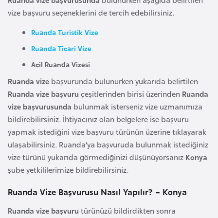
F
vize başvuru seçeneklerini de tercih edebilirsiniz.
a
s
Ruanda Turistik Vize
o
Ruanda Ticari Vize
Acil Ruanda Vizesi
Ç
Ruanda vize
başvurunda bulunurken yukarıda belirtilen
a
Ruanda vize başvuru
çeşitlerinden birisi üzerinden
Ruanda
d
vize başvurusunda
bulunmak isterseniz vize uzmanımıza
bildirebilirsiniz. İhtiyacınız olan belgelere ise başvuru
Ç
yapmak istediğini vize başvuru türünün üzerine tıklayarak
e
ulaşabilirsiniz. Ruanda’ya başvuruda bulunmak istediğiniz
k
vize türünü yukarıda görmediğinizi düşünüyorsanız
Konya
C
şube yetkililerimize bildirebilirsiniz.
u
Ruanda Vize Başvurusu Nasıl Yapılır? – Konya
m
h
Ruanda vize başvuru
türünüzü bildirdikten sonra
u