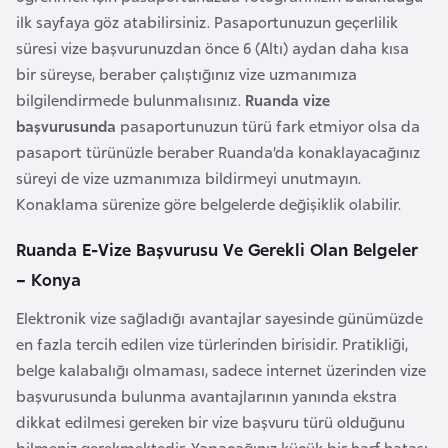
i
ilk sayfaya göz atabilirsiniz. Pasaportunuzun geçerlilik
n
süresi vize başvurunuzdan önce 6 (Altı) aydan daha kısa
bir süreyse, beraber çalıştığınız vize uzmanımıza
B
bilgilendirmede bulunmalısınız.
Ruanda vize
o
başvurusunda
pasaportunuzun türü fark etmiyor olsa da
s
pasaport türünüzle beraber Ruanda’da konaklayacağınız
n
süreyi de vize uzmanımıza bildirmeyi unutmayın.
a
Konaklama sürenize göre belgelerde değişiklik olabilir.
H
e
Ruanda E-Vize Başvurusu Ve Gerekli Olan Belgeler
r
– Konya
s
Elektronik vize sağladığı avantajlar sayesinde günümüzde
e
en fazla tercih edilen vize türlerinden birisidir. Pratikliği,
k
belge kalabalığı olmaması, sadece internet üzerinden vize
başvurusunda bulunma avantajlarının yanında ekstra
B
dikkat edilmesi gereken bir vize başvuru türü olduğunu
u
bilmeniz gerekmektedir. Yapacağınız küçük bir harf hatası