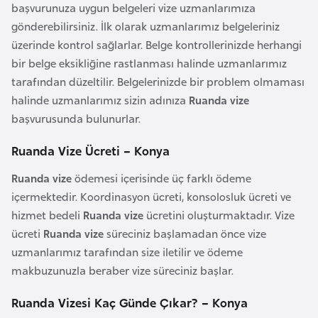
başvurunuza uygun belgeleri vize uzmanlarımıza
r
gönderebilirsiniz. İlk olarak uzmanlarımız belgeleriniz
i
üzerinde kontrol sağlarlar. Belge kontrollerinizde herhangi
y
bir belge eksikliğine rastlanması halinde uzmanlarımız
e
tarafından düzeltilir. Belgelerinizde bir problem olmaması
t
halinde uzmanlarımız sizin adınıza
Ruanda vize
i
başvurusunda bulunurlar.
Ruanda Vize Ücreti – Konya
C
e
Ruanda vize
ödemesi içerisinde üç farklı ödeme
z
içermektedir. Koordinasyon ücreti, konsolosluk ücreti ve
a
hizmet bedeli
Ruanda vize
ücretini oluşturmaktadır. Vize
y
ücreti
Ruanda vize
süreciniz başlamadan önce vize
i
uzmanlarımız tarafından size iletilir ve ödeme
r
makbuzunuzla beraber vize süreciniz başlar.
Ruanda Vizesi Kaç Günde Çıkar? – Konya
C