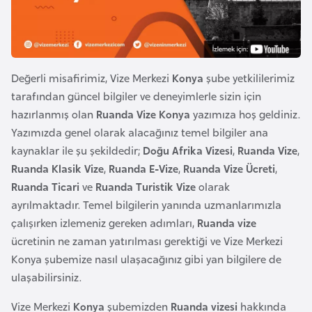
e
y
n
Değerli misafirimiz, Vize Merkezi
Konya
şube yetkililerimiz
B
tarafından güncel bilgiler ve deneyimlerle sizin için
a
hazırlanmış olan
Ruanda Vize Konya
yazımıza hoş geldiniz.
n
Yazımızda genel olarak alacağınız temel bilgiler ana
g
kaynaklar ile şu şekildedir;
Doğu Afrika Vizesi
,
Ruanda Vize
,
l
Ruanda Klasik Vize
,
Ruanda E-Vize
,
Ruanda Vize Ücreti
,
a
Ruanda Ticari
ve
Ruanda Turistik Vize
olarak
d
ayrılmaktadır. Temel bilgilerin yanında uzmanlarımızla
e
çalışırken izlemeniz gereken adımları,
Ruanda vize
ş
ücretinin ne zaman yatırılması gerektiği ve Vize Merkezi
Konya şubemize nasıl ulaşacağınız gibi yan bilgilere de
B
ulaşabilirsiniz.
e
Vize Merkezi
Konya
şubemizden
Ruanda vizesi
hakkında
l