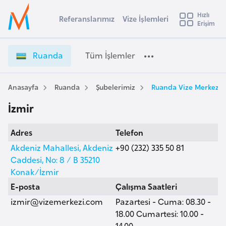
u
Hızlı
s
Referanslarımız
Vize İşlemleri
Başvuru yapmak istediğiniz ülkeyi seçin
Erişim
R
İ
Üye
t
Ülke Seçimi
u
Girişi
r
a
l
Ruanda
Tüm İşlemler
a
n
l
e
d
y
a
Anasayfa
Ruanda
Şubelerimiz
Ruanda Vize Merkezi, 
t
a
V
İzmir
i
i
z
A
Adres
Telefon
e
ş
v
İ
Akdeniz Mahallesi, Akdeniz
+90 (232) 335 50 81
u
i
ş
Caddesi, No: 8 / B 35210
s
l
Konak/İzmir
m
t
e
E-posta
Çalışma Saatleri
u
m
izmir@vizemerkezi.com
Pazartesi - Cuma: 08.30 -
r
l
18.00 Cumartesi: 10.00 -
y
e
14.00