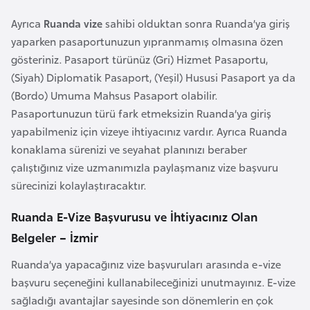
i
n
Ayrıca
Ruanda vize
sahibi olduktan sonra Ruanda’ya giriş
yaparken pasaportunuzun yıpranmamış olmasına özen
gösteriniz. Pasaport türünüz (Gri) Hizmet Pasaportu,
B
(Siyah) Diplomatik Pasaport, (Yeşil) Hususi Pasaport ya da
o
(Bordo) Umuma Mahsus Pasaport olabilir.
s
Pasaportunuzun türü fark etmeksizin Ruanda’ya giriş
n
yapabilmeniz için vizeye ihtiyacınız vardır. Ayrıca Ruanda
a
konaklama sürenizi ve seyahat planınızı beraber
H
çalıştığınız vize uzmanımızla paylaşmanız vize başvuru
e
sürecinizi kolaylaştıracaktır.
r
s
Ruanda E-Vize Başvurusu ve İhtiyacınız Olan
e
Belgeler – İzmir
k
Ruanda’ya yapacağınız vize başvuruları arasında e-vize
başvuru seçeneğini kullanabileceğinizi unutmayınız. E-vize
B
sağladığı avantajlar sayesinde son dönemlerin en çok
u