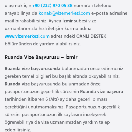
ulaşmak için
+90 (232) 970 05 38
numaralı telefonu
a
arayabilir ya da
konak@vizemerkezi.com
e-posta adresine
r
mail bırakabilirsiniz. Ayrıca
İzmir
şubesi vize
u
uzmanlarımızla hızlı iletişim kurma adına
s
www.vizemerkezi.com
adresindeki
CANLI DESTEK
bölümünden de yardım alabilirsiniz.
B
e
Ruanda Vize Başvurusu – İzmir
l
Ruanda vize başvurusunda
bulunmadan önce edinmeniz
ç
gereken temel bilgileri bu başlık altında okuyabilirsiniz.
i
Ruanda vize
başvurusunda bulunmadan önce
k
pasaportunuzun geçerlilik süresinin
Ruanda vize başvuru
a
tarihinden itibaren 6 (Altı) ay daha geçerli olması
gerektiğini unutmamalısınız. Pasaportunuzun geçerlilik
B
süresini pasaportunuzun ilk sayfasını inceleyerek
e
öğrenebilir ya da vize uzmanımızdan yardım talep
n
edebilirsiniz.