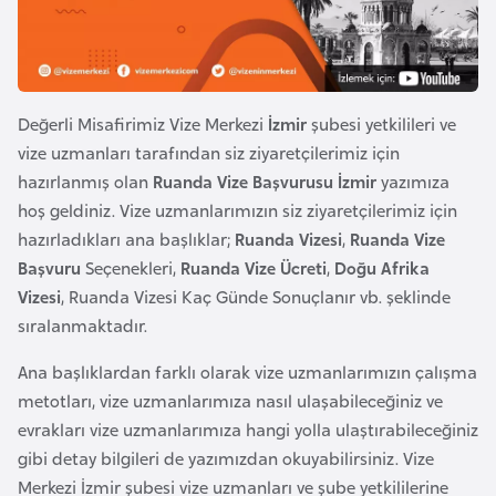
e
y
n
Değerli Misafirimiz Vize Merkezi
İzmir
şubesi yetkilileri ve
B
vize uzmanları tarafından siz ziyaretçilerimiz için
a
hazırlanmış olan
Ruanda Vize Başvurusu İzmir
yazımıza
n
hoş geldiniz. Vize uzmanlarımızın siz ziyaretçilerimiz için
g
hazırladıkları ana başlıklar;
Ruanda Vizesi
,
Ruanda Vize
l
Başvuru
Seçenekleri,
Ruanda Vize Ücreti
,
Doğu Afrika
a
Vizesi
, Ruanda Vizesi Kaç Günde Sonuçlanır vb. şeklinde
d
sıralanmaktadır.
e
ş
Ana başlıklardan farklı olarak vize uzmanlarımızın çalışma
metotları, vize uzmanlarımıza nasıl ulaşabileceğiniz ve
evrakları vize uzmanlarımıza hangi yolla ulaştırabileceğiniz
B
gibi detay bilgileri de yazımızdan okuyabilirsiniz. Vize
e
Merkezi İzmir şubesi vize uzmanları ve şube yetkililerine
l