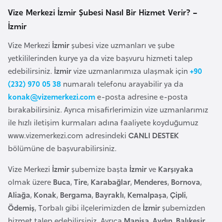
o
Vize Merkezi İzmir Şubesi Nasıl Bir Hizmet Verir? –
İzmir
B
Vize Merkezi
İzmir
şubesi vize uzmanları ve şube
u
yetkililerinden kurye ya da vize başvuru hizmeti talep
l
edebilirsiniz.
İzmir
vize uzmanlarımıza ulaşmak için
+90
g
(232) 970 05 38
numaralı telefonu arayabilir ya da
a
konak@vizemerkezi.com
e-posta adresine e-posta
r
bırakabilirsiniz. Ayrıca misafirlerimizin vize uzmanlarımız
i
ile hızlı iletişim kurmaları adına faaliyete koyduğumuz
s
www.vizemerkezi.com adresindeki
CANLI DESTEK
t
bölümüne de başvurabilirsiniz.
a
n
Vize Merkezi
İzmir
şubemize başta
İzmir
ve
Karşıyaka
olmak üzere
Buca
,
Tire
,
Karabağlar
,
Menderes
,
Bornova
,
E
Aliağa
,
Konak
,
Bergama
,
Bayraklı
,
Kemalpaşa
,
Çipli
,
r
Ödemiş
, Torbalı gibi ilçelerimizden de
İzmir
şubemizden
m
hizmet talep edebilirsiniz. Ayrıca
Manisa
,
Aydın
,
Balıkesir