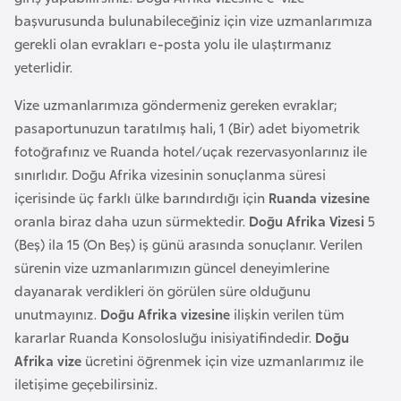
k
başvurusunda bulunabileceğiniz için vize uzmanlarımıza
a
gerekli olan evrakları e-posta yolu ile ulaştırmanız
yeterlidir.
D
Vize uzmanlarımıza göndermeniz gereken evraklar;
e
pasaportunuzun taratılmış hali, 1 (Bir) adet biyometrik
m
fotoğrafınız ve Ruanda hotel/uçak rezervasyonlarınız ile
o
sınırlıdır. Doğu Afrika vizesinin sonuçlanma süresi
k
içerisinde üç farklı ülke barındırdığı için
Ruanda vizesine
r
oranla biraz daha uzun sürmektedir.
Doğu Afrika Vizesi
5
a
(Beş) ila 15 (On Beş) iş günü arasında sonuçlanır. Verilen
t
sürenin vize uzmanlarımızın güncel deneyimlerine
i
dayanarak verdikleri ön görülen süre olduğunu
k
unutmayınız.
Doğu Afrika vizesine
ilişkin verilen tüm
K
kararlar Ruanda Konsolosluğu inisiyatifindedir.
Doğu
o
Afrika vize
ücretini öğrenmek için vize uzmanlarımız ile
n
iletişime geçebilirsiniz.
g