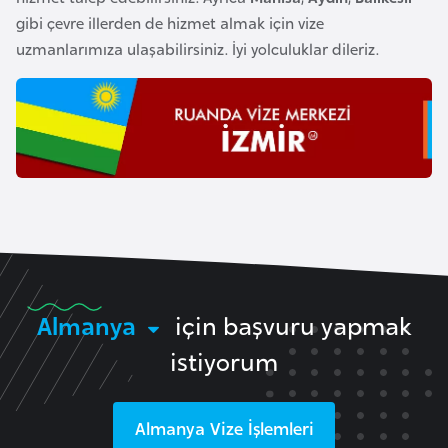
e
gibi çevre illerden de hizmet almak için vize
n
uzmanlarımıza ulaşabilirsiniz. İyi yolculuklar dileriz.
i
s
t
a
n
E
s
t
o
Almanya
için başvuru yapmak
n
istiyorum
y
a
Almanya
Vize İşlemleri