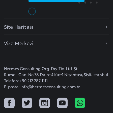
E
t
i
y
Site Haritası
o
p
y
Vize Merkezi
a
F
i
Hermes Consulting Org. Dış. Tic. Ltd. Şti.
Rumeli Cad. No:78 Daire:4 Kat:1 Nişantaşı, Şişli, İstanbul
l
Telefon: +90 212 287 1111
d
E-posta:
info@hermesconsulting.com.tr
i
ş
i
S