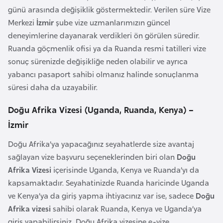
i
günü arasında değişiklik göstermektedir. Verilen süre Vize
b
Merkezi
İzmir
şube vize uzmanlarımızın güncel
u
deneyimlerine dayanarak verdikleri ön görülen süredir.
t
Ruanda göçmenlik ofisi ya da Ruanda resmi tatilleri vize
i
sonuç sürenizde değişikliğe neden olabilir ve ayrıca
yabancı pasaport sahibi olmanız halinde sonuçlanma
Ç
süresi daha da uzayabilir.
i
Doğu Afrika Vizesi (Uganda, Ruanda, Kenya) –
n
İzmir
D
Doğu Afrika’ya yapacağınız seyahatlerde size avantaj
a
sağlayan vize başvuru seçeneklerinden biri olan
Doğu
n
Afrika Vizesi
içerisinde Uganda, Kenya ve Ruanda’yı da
i
kapsamaktadır. Seyahatinizde Ruanda haricinde Uganda
m
ve Kenya’ya da giriş yapma ihtiyacınız var ise, sadece
Doğu
a
Afrika vizesi
sahibi olarak Ruanda, Kenya ve Uganda’ya
r
giriş yapabilirsiniz. Doğu Afrika vizesine e-vize