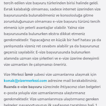
tercih edilen vize başvuru türlerinden birisi halinde geldi.
l
Evrak kalabalığı olmaması, sadece internet üzerinden vize
g
başvurusunda bulunabilmeniz ve konsolosluğa gitme
a
zorunluluğunuzun olmaması e-vize başvuru türünü tercih
r
etmeniz için yeterli avantajlar olabilir. Yalnız vize
i
başvurusunda bulunurken ekstra dikkat etmeniz
s
gerekmektedir. Yapacağınız en küçük bir harf hatası ya da
t
yanlışınızda vizeniz ret cevabını alabilir ya da başvurunuz
a
geçersiz sayılabilir. E-vize başvurusunda bulunurken
n
alanında uzman vize şirketleri ve e-vize üzerine deneyimli
vize uzmanları ile çalışmanızı öneririz.
B
u
Vize Merkezi
İzmir
şubesi vize uzmanlarına ulaşmak için
r
konak@vizermerkezi.com
adresine mail bırakabilirsiniz.
k
Ruanda e-vize başvuru
sürecinde ihtiyacınız olan belgeleri
i
e-posta yoluyla vize uzmanlarımıza ulaştırmanız
n
gerekmektedir. Vize uzmanlarımıza ulaştırmanız gereken
a
belgeler; pasaportunuzun ilk sayfasının taratılmış hali, 1