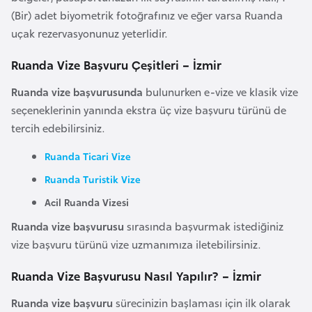
F
(Bir) adet biyometrik fotoğrafınız ve eğer varsa Ruanda
a
uçak rezervasyonunuz yeterlidir.
s
Ruanda Vize Başvuru Çeşitleri – İzmir
o
Ruanda vize başvurusunda
bulunurken e-vize ve klasik vize
Ç
seçeneklerinin yanında ekstra üç vize başvuru türünü de
a
tercih edebilirsiniz.
d
Ruanda Ticari Vize
Ruanda Turistik Vize
Ç
e
Acil Ruanda Vizesi
k
Ruanda vize başvurusu
sırasında başvurmak istediğiniz
C
vize başvuru türünü vize uzmanımıza iletebilirsiniz.
u
m
Ruanda Vize Başvurusu Nasıl Yapılır? – İzmir
h
Ruanda vize başvuru
sürecinizin başlaması için ilk olarak
u