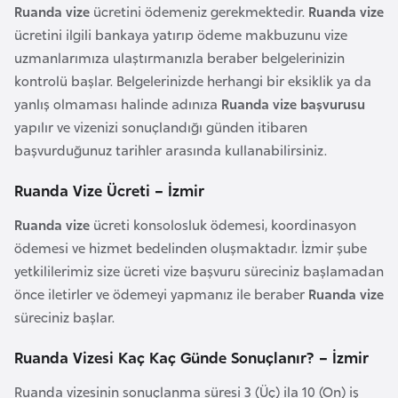
Ruanda vize
ücretini ödemeniz gerekmektedir.
Ruanda vize
r
ücretini ilgili bankaya yatırıp ödeme makbuzunu vize
i
uzmanlarımıza ulaştırmanızla beraber belgelerinizin
y
kontrolü başlar. Belgelerinizde herhangi bir eksiklik ya da
e
yanlış olmaması halinde adınıza
Ruanda vize başvurusu
t
yapılır ve vizenizi sonuçlandığı günden itibaren
i
başvurduğunuz tarihler arasında kullanabilirsiniz.
C
Ruanda Vize Ücreti – İzmir
e
Ruanda vize
ücreti konsolosluk ödemesi, koordinasyon
z
ödemesi ve hizmet bedelinden oluşmaktadır. İzmir şube
a
yetkililerimiz size ücreti vize başvuru süreciniz başlamadan
y
önce iletirler ve ödemeyi yapmanız ile beraber
Ruanda vize
i
süreciniz başlar.
r
Ruanda Vizesi Kaç Kaç Günde Sonuçlanır? – İzmir
C
Ruanda vizesinin sonuçlanma süresi 3 (Üç) ila 10 (On) iş