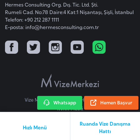
Hermes Consulting Org. Dış. Tic. Ltd. Şti.
a
Rumeli Cad. No:78 Daire:4 Kat:1 Nişantaşı, Şişli, İstanbul
r
Telefon: +90 212 287 1111
u
E-posta:
info@hermesconsulting.com.tr
s
B
e
l
ç
i
k
a
Vize Merkezi © 2026 Tüm Hakları Saklıdır.
Whatsapp
Hemen Başvur
KVKK Metni
B
Ruanda Vize Danışma
e
Hızlı Menü
Hattı
n