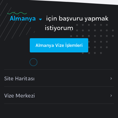
e
y
Almanya
için başvuru yapmak
n
istiyorum
B
a
Almanya
Vize İşlemleri
n
g
l
a
d
Site Haritası
e
ş
Vize Merkezi
B
e
l