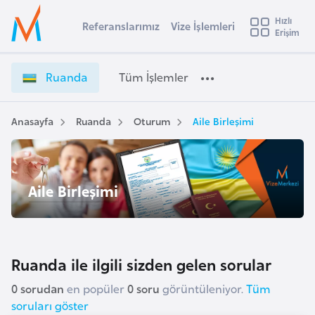
u
Hızlı
s
Referanslarımız
Vize İşlemleri
Başvuru yapmak istediğiniz ülkeyi seçin
Erişim
R
İ
Üye
t
Ülke Seçimi
u
Girişi
r
a
l
Ruanda
Tüm İşlemler
a
n
l
e
d
y
a
Anasayfa
Ruanda
Oturum
Aile Birleşimi
t
a
V
i
i
z
A
e
ş
Aile Birleşimi
v
İ
u
i
ş
s
l
m
t
e
Ruanda ile ilgili sizden gelen sorular
u
m
r
l
0 sorudan
en popüler
0 soru
görüntüleniyor.
Tüm
y
e
soruları göster