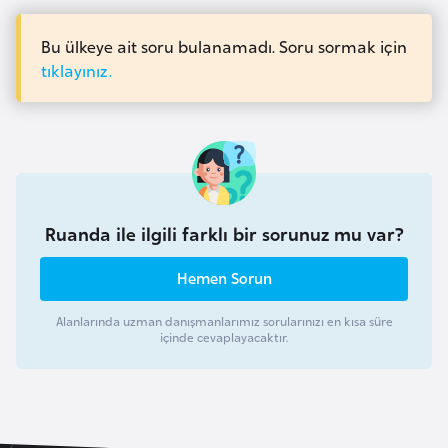
a
r
i
Bu ülkeye ait soru bulanamadı. Soru sormak için
A
tıklayınız.
z
e
r
b
a
y
Ruanda ile ilgili farklı bir sorunuz mu var?
c
a
Hemen Sorun
n
Alanlarında uzman danışmanlarımız sorularınızı en kısa süre
içinde cevaplayacaktır.
B
a
h
r