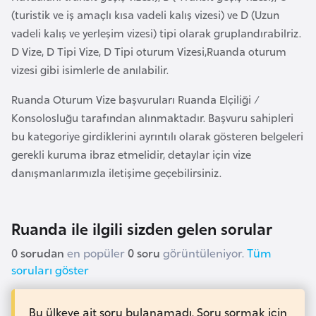
a
r
(turistik ve iş amaçlı kısa vadeli kalış vizesi) ve D (Uzun
i
vadeli kalış ve yerleşim vizesi) tipi olarak gruplandırabilriz.
A
D Vize, D Tipi Vize, D Tipi oturum Vizesi,Ruanda oturum
z
vizesi gibi isimlerle de anılabilir.
e
Ruanda Oturum Vize başvuruları Ruanda Elçiliği /
r
Konsolosluğu tarafından alınmaktadır. Başvuru sahipleri
b
bu kategoriye girdiklerini ayrıntılı olarak gösteren belgeleri
a
gerekli kuruma ibraz etmelidir, detaylar için vize
y
danışmanlarımızla iletişime geçebilirsiniz.
c
a
n
Ruanda ile ilgili sizden gelen sorular
0 sorudan
en popüler
0 soru
görüntüleniyor.
Tüm
B
soruları göster
a
h
r
Bu ülkeye ait soru bulanamadı. Soru sormak için