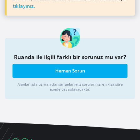
e
tıklayınız.
y
n
B
a
n
Ruanda ile ilgili farklı bir sorunuz mu var?
g
Hemen Sorun
l
a
Alanlarında uzman danışmanlarımız sorularınızı en kısa süre
d
içinde cevaplayacaktır.
e
ş
B
e
l