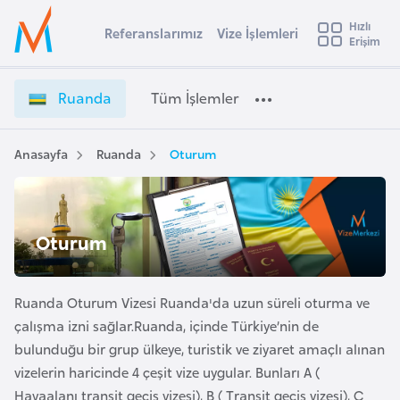
u
Hızlı
s
Referanslarımız
Vize İşlemleri
Başvuru yapmak istediğiniz ülkeyi seçin
Erişim
R
İ
Üye
t
Ülke Seçimi
u
Girişi
r
a
l
Ruanda
Tüm İşlemler
a
n
l
e
d
y
a
Anasayfa
Ruanda
Oturum
t
a
V
i
i
z
A
e
ş
Oturum
v
İ
u
i
ş
s
l
Ruanda Oturum Vizesi Ruanda'da uzun süreli oturma ve
m
t
e
çalışma izni sağlar.Ruanda, içinde Türkiye’nin de
u
m
bulunduğu bir grup ülkeye, turistik ve ziyaret amaçlı alınan
r
l
vizelerin haricinde 4 çeşit vize uygular. Bunları A (
y
e
Havaalanı transit geçiş vizesi), B ( Transit geçiş vizesi), C