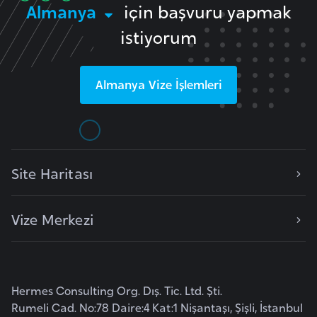
Almanya
için başvuru yapmak
a
istiyorum
r
u
s
Almanya
Vize İşlemleri
B
e
l
ç
Site Haritası
i
k
Vize Merkezi
a
B
e
Hermes Consulting Org. Dış. Tic. Ltd. Şti.
n
Rumeli Cad. No:78 Daire:4 Kat:1 Nişantaşı, Şişli, İstanbul