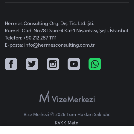
E
t
i
Hermes Consulting Org. Dış. Tic. Ltd. Şti.
y
Rumeli Cad. No:78 Daire:4 Kat:1 Nişantaşı, Şişli, İstanbul
o
Telefon: +90 212 287 1111
p
E-posta:
info@hermesconsulting.com.tr
y
a
F
i
l
d
i
ş
Vize Merkezi © 2026 Tüm Hakları Saklıdır.
i
KVKK Metni
S