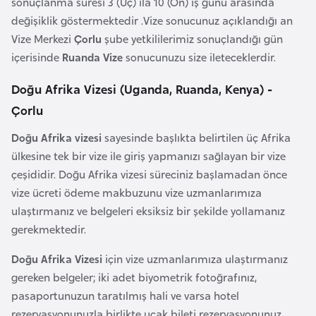
sonuçlanma süresi 3 (Üç) ila 10 (On) iş günü arasında
i
değişiklik göstermektedir .Vize sonucunuz açıklandığı an
b
Vize Merkezi
Çorlu
şube yetkililerimiz sonuçlandığı gün
u
içerisinde
Ruanda Vize
sonucunuzu size ileteceklerdir.
t
i
Doğu Afrika Vizesi (Uganda, Ruanda, Kenya) -
Çorlu
Ç
i
Doğu Afrika vizesi
sayesinde başlıkta belirtilen üç Afrika
n
ülkesine tek bir vize ile giriş yapmanızı sağlayan bir vize
çeşididir. Doğu Afrika vizesi süreciniz başlamadan önce
vize ücreti ödeme makbuzunu vize uzmanlarımıza
D
ulaştırmanız ve belgeleri eksiksiz bir şekilde yollamanız
a
gerekmektedir.
n
i
Doğu Afrika Vizesi
için vize uzmanlarımıza ulaştırmanız
m
gereken belgeler; iki adet biyometrik fotoğrafınız,
a
pasaportunuzun taratılmış hali ve varsa hotel
r
rezervasyonunuzla birlikte uçak bileti rezervasyonunuz