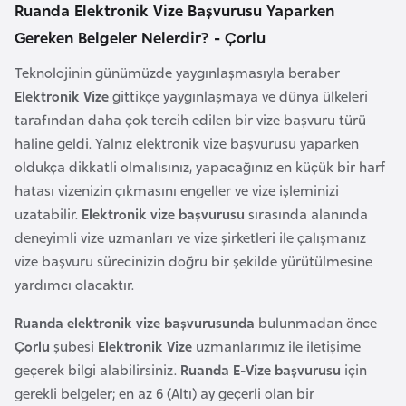
i
Ruanda Elektronik Vize Başvurusu Yaparken
n
Gereken Belgeler Nelerdir? - Çorlu
Teknolojinin günümüzde yaygınlaşmasıyla beraber
B
Elektronik Vize
gittikçe yaygınlaşmaya ve dünya ülkeleri
o
tarafından daha çok tercih edilen bir vize başvuru türü
s
haline geldi. Yalnız elektronik vize başvurusu yaparken
n
oldukça dikkatli olmalısınız, yapacağınız en küçük bir harf
a
hatası vizenizin çıkmasını engeller ve vize işleminizi
H
uzatabilir.
Elektronik vize başvurusu
sırasında alanında
e
deneyimli vize uzmanları ve vize şirketleri ile çalışmanız
r
vize başvuru sürecinizin doğru bir şekilde yürütülmesine
s
yardımcı olacaktır.
e
k
Ruanda elektronik vize başvurusunda
bulunmadan önce
Çorlu
şubesi
Elektronik Vize
uzmanlarımız ile iletişime
geçerek bilgi alabilirsiniz.
Ruanda E-Vize başvurusu
için
B
gerekli belgeler; en az 6 (Altı) ay geçerli olan bir
u