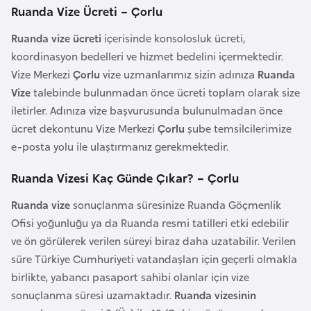
Ruanda Vize Ücreti – Çorlu
r
i
Ruanda vize ücreti
içerisinde konsolosluk ücreti,
y
koordinasyon bedelleri ve hizmet bedelini içermektedir.
e
Vize Merkezi
Çorlu
vize uzmanlarımız sizin adınıza
Ruanda
t
Vize
talebinde bulunmadan önce ücreti toplam olarak size
i
iletirler. Adınıza vize başvurusunda bulunulmadan önce
ücret dekontunu Vize Merkezi
Çorlu
şube temsilcilerimize
e-posta yolu ile ulaştırmanız gerekmektedir.
C
e
Ruanda Vizesi Kaç Günde Çıkar? – Çorlu
z
a
Ruanda vize
sonuçlanma süresinize Ruanda Göçmenlik
y
Ofisi yoğunluğu ya da Ruanda resmi tatilleri etki edebilir
i
ve ön görülerek verilen süreyi biraz daha uzatabilir. Verilen
r
süre Türkiye Cumhuriyeti vatandaşları için geçerli olmakla
birlikte, yabancı pasaport sahibi olanlar için vize
sonuçlanma süresi uzamaktadır.
Ruanda vizesinin
C