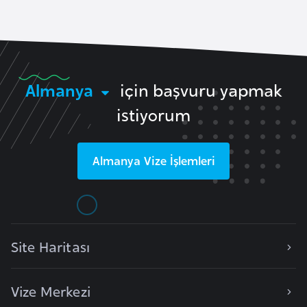
e
n
i
s
Almanya
için başvuru yapmak
t
a
istiyorum
n
Almanya
Vize İşlemleri
E
s
t
o
n
Site Haritası
y
a
Vize Merkezi