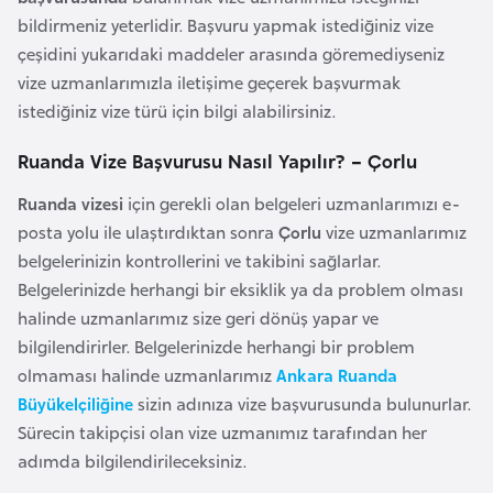
F
bildirmeniz yeterlidir. Başvuru yapmak istediğiniz vize
a
çeşidini yukarıdaki maddeler arasında göremediyseniz
s
vize uzmanlarımızla iletişime geçerek başvurmak
o
istediğiniz vize türü için bilgi alabilirsiniz.
Ruanda Vize Başvurusu Nasıl Yapılır? – Çorlu
Ç
a
Ruanda vizesi
için gerekli olan belgeleri uzmanlarımızı e-
d
posta yolu ile ulaştırdıktan sonra
Çorlu
vize uzmanlarımız
belgelerinizin kontrollerini ve takibini sağlarlar.
Ç
Belgelerinizde herhangi bir eksiklik ya da problem olması
e
halinde uzmanlarımız size geri dönüş yapar ve
k
bilgilendirirler. Belgelerinizde herhangi bir problem
C
olmaması halinde uzmanlarımız
Ankara Ruanda
u
Büyükelçiliğine
sizin adınıza vize başvurusunda bulunurlar.
m
Sürecin takipçisi olan vize uzmanımız tarafından her
h
adımda bilgilendirileceksiniz.
u