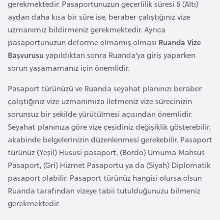
gerekmektedir. Pasaportunuzun geçerlilik süresi 6 (Altı)
a
aydan daha kısa bir süre ise, beraber çalıştığınız vize
r
uzmanımız bildirmeniz gerekmektedir. Ayrıca
u
pasaportunuzun deforme olmamış olması
Ruanda Vize
s
Başvurusu
yapıldıktan sonra Ruanda’ya giriş yaparken
sorun yaşamamanız için önemlidir.
B
Pasaport türünüzü ve Ruanda seyahat planınızı beraber
e
çalıştığınız vize uzmanımıza iletmeniz vize sürecinizin
l
sorunsuz bir şekilde yürütülmesi açısından önemlidir.
ç
Seyahat planınıza göre vize çeşidiniz değişiklik gösterebilir,
i
akabinde belgelerinizin düzenlenmesi gerekebilir. Pasaport
k
türünüz (Yeşil) Hususi pasaport, (Bordo) Umuma Mahsus
a
Pasaport, (Gri) Hizmet Pasaportu ya da (Siyah) Diplomatik
pasaport olabilir. Pasaport türünüz hangisi olursa olsun
B
Ruanda tarafından vizeye tabii tutulduğunuzu bilmeniz
e
gerekmektedir.
n