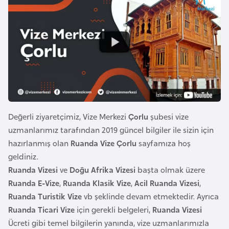
a
r
i
A
z
e
r
b
a
y
Değerli ziyaretçimiz, Vize Merkezi
Çorlu
şubesi vize
c
uzmanlarımız tarafından 2019 güncel bilgiler ile sizin için
a
hazırlanmış olan
Ruanda Vize Çorlu
sayfamıza hoş
n
geldiniz.
Ruanda Vizesi
ve
Doğu Afrika Vizesi
başta olmak üzere
Ruanda E-Vize
,
Ruanda Klasik Vize
,
Acil Ruanda Vizesi
,
B
Ruanda Turistik Vize
vb şeklinde devam etmektedir. Ayrıca
a
Ruanda Ticari Vize
için gerekli belgeleri,
Ruanda Vizesi
h
Ücreti gibi temel bilgilerin yanında, vize uzmanlarımızla
r