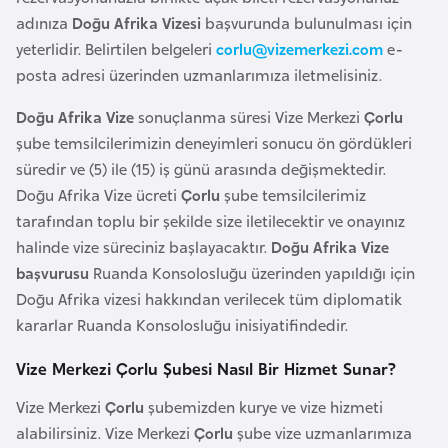
k
adınıza
Doğu Afrika Vizesi
başvurunda bulunulması için
a
yeterlidir. Belirtilen belgeleri
corlu@vizemerkezi.com
e-
posta adresi üzerinden uzmanlarımıza iletmelisiniz.
D
Doğu Afrika Vize
sonuçlanma süresi Vize Merkezi
Çorlu
e
şube temsilcilerimizin deneyimleri sonucu ön gördükleri
m
süredir ve (5) ile (15) iş günü arasında değişmektedir.
o
Doğu Afrika Vize ücreti
Çorlu
şube temsilcilerimiz
k
tarafından toplu bir şekilde size iletilecektir ve onayınız
r
halinde vize süreciniz başlayacaktır.
Doğu Afrika Vize
a
başvurusu
Ruanda Konsolosluğu üzerinden yapıldığı için
t
Doğu Afrika vizesi hakkından verilecek tüm diplomatik
i
kararlar Ruanda Konsolosluğu inisiyatifindedir.
k
K
Vize Merkezi Çorlu Şubesi Nasıl Bir Hizmet Sunar?
o
Vize Merkezi
Çorlu
şubemizden kurye ve vize hizmeti
n
alabilirsiniz. Vize Merkezi
Çorlu
şube vize uzmanlarımıza
g