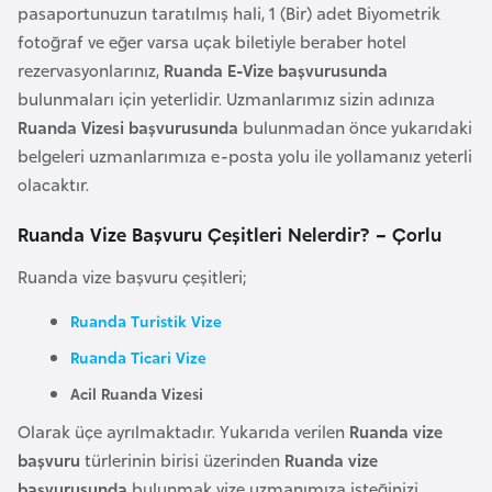
pasaportunuzun taratılmış hali, 1 (Bir) adet Biyometrik
l
fotoğraf ve eğer varsa uçak biletiyle beraber hotel
g
rezervasyonlarınız,
Ruanda E-Vize başvurusunda
a
bulunmaları için yeterlidir. Uzmanlarımız sizin adınıza
r
Ruanda Vizesi başvurusunda
bulunmadan önce yukarıdaki
i
belgeleri uzmanlarımıza e-posta yolu ile yollamanız yeterli
s
olacaktır.
t
a
Ruanda Vize Başvuru Çeşitleri Nelerdir? – Çorlu
n
Ruanda vize başvuru çeşitleri;
B
Ruanda Turistik Vize
u
Ruanda Ticari Vize
r
k
Acil Ruanda Vizesi
i
Olarak üçe ayrılmaktadır. Yukarıda verilen
Ruanda vize
n
başvuru
türlerinin birisi üzerinden
Ruanda vize
a
başvurusunda
bulunmak vize uzmanımıza isteğinizi