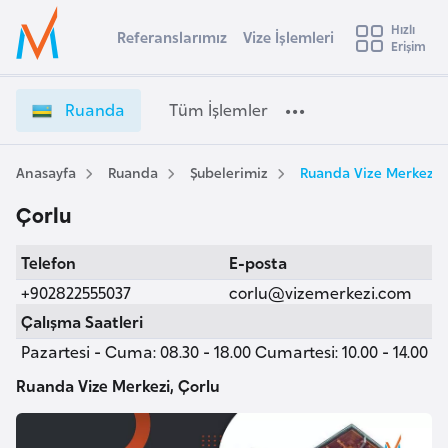
u
Hızlı
s
Referanslarımız
Vize İşlemleri
Başvuru yapmak istediğiniz ülkeyi seçin
Erişim
R
İ
Üye
t
Ülke Seçimi
u
Girişi
r
a
l
Ruanda
Tüm İşlemler
a
n
l
e
d
y
a
Anasayfa
Ruanda
Şubelerimiz
Ruanda Vize Merkezi, 
t
a
V
Çorlu
i
i
z
A
Telefon
E-posta
e
ş
v
İ
+902822555037
corlu@vizemerkezi.com
u
i
ş
Çalışma Saatleri
s
l
Pazartesi - Cuma: 08.30 - 18.00 Cumartesi: 10.00 - 14.00
m
t
e
u
m
Ruanda Vize Merkezi, Çorlu
r
l
y
e