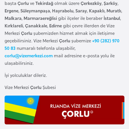
başta
Çorlu
ve
Tekirdağ
olmak üzere
Çerkezköy
,
Şarköy
,
o
Ergene
,
Süleymanpaşa
,
Hayrabolu
,
Saray
,
Kapaklı
,
Muratlı
,
Malkara
,
Marmaraereğlisi
gibi ilçeler ile beraber
İstanbul
,
B
Kırklareli
,
Çanakkale
,
Edirne
gibi çevre illerden de Vize
u
Merkezi
Çorlu
şubemizden hizmet almak için iletişime
l
geçebilirsiniz. Vize Merkezi
Çorlu
şubemize
+90 (282) 970
g
50 83
numaralı telefonla ulaşabilir,
a
corlu@vizemerkezi.com
mail adresine e-posta yolu ile
r
ulaşabilirsiniz.
i
s
İyi yolculuklar dileriz.
t
Vize Merkezi
Çorlu
Şubesi
a
n
E
r
m