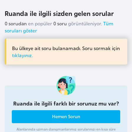
a
r
i
Ruanda ile ilgili sizden gelen sorular
A
0 sorudan
en popüler
0 soru
görüntüleniyor.
Tüm
z
soruları göster
e
r
Bu ülkeye ait soru bulanamadı. Soru sormak için
b
tıklayınız.
a
y
c
a
n
Ruanda ile ilgili farklı bir sorunuz mu var?
B
a
Hemen Sorun
h
r
Alanlarında uzman danışmanlarımız sorularınızı en kısa süre