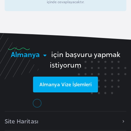
içinde cevaplayacaktır.
e
y
n
B
a
Almanya
için başvuru yapmak
n
g
istiyorum
l
a
d
Almanya
Vize İşlemleri
e
ş
B
Site Haritası
e
l