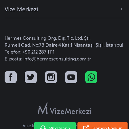
a
Vize Merkezi
r
u
s
Hermes Consulting Org. Dış. Tic. Ltd. Şti.
Rumeli Cad. No:78 Daire:4 Kat:1 Nişantaşı, Şişli, İstanbul
B
Telefon: +90 212 287 1111
e
E-posta:
info@hermesconsulting.com.tr
l
ç
i
k
a
B
e
n
Vize Merkezi © 2026 Tüm Hakları Saklıdır.
Whatsapp
Hemen Başvur