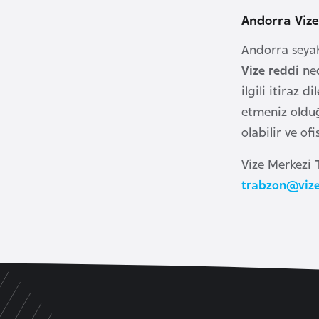
u
Andorra Viz
m
h
Andorra seyah
u
Vize reddi
ned
r
ilgili itiraz 
i
etmeniz olduğ
y
olabilir ve of
e
t
Vize Merkezi 
i
trabzon@viz
C
e
z
a
y
i