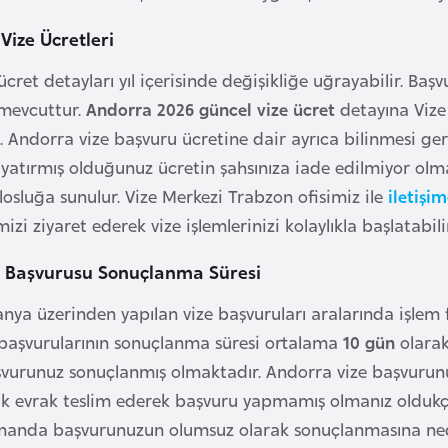
Vize Ücretleri
ücret detayları yıl içerisinde değişikliğe uğrayabilir. Ba
i mevcuttur.
Andorra 2026 güncel vize ücret
detayına Vize 
iz. Andorra vize başvuru ücretine dair ayrıca bilinmesi g
yatırmış olduğunuz ücretin şahsınıza iade edilmiyor olması
losluğa sunulur. Vize Merkezi Trabzon ofisimiz ile
iletişi
izi ziyaret ederek vize işlemlerinizi kolaylıkla başlatabilir
e Başvurusu Sonuçlanma Süresi
nya üzerinden yapılan vize başvuruları aralarında işlem f
başvurularının sonuçlanma süresi ortalama
10 gün
olarak 
aşvurunuz sonuçlanmış olmaktadır. Andorra vize başvur
sik evrak teslim ederek başvuru yapmamış olmanız oldu
amanda başvurunuzun olumsuz olarak sonuçlanmasına nede