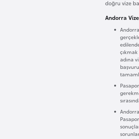
doğru vize b
i
n
Andorra Vize
a
Andorra 
F
gerçekl
a
edilend
s
çıkmak 
o
adına v
başvurun
tamamla
Ç
a
Pasaport
d
gerekme
sırasın
Ç
Andorra
e
Pasapor
k
sonuçla
C
sorunlar