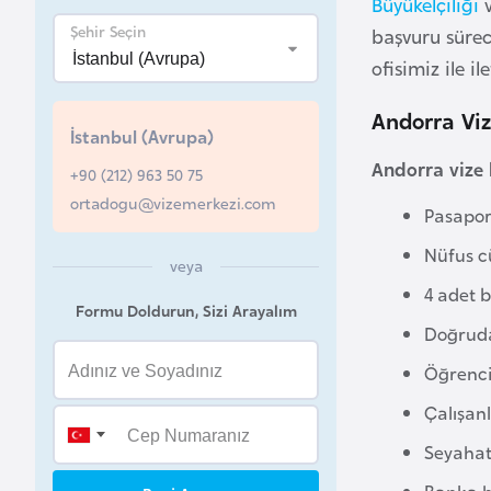
Büyükelçiliği
v
Şehir Seçin
başvuru sürec
B
e
ofisimiz ile il
l
Andorra Viz
a
İstanbul (Avrupa)
r
Andorra vize 
+90 (212) 963 50 75
u
ortadogu@vizemerkezi.com
s
Pasapor
Nüfus c
veya
B
4 adet 
e
Formu Doldurun, Sizi Arayalım
l
Doğruda
ç
Öğrencil
i
Çalışanl
k
a
Seyahat
Banka 