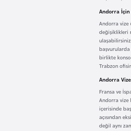
Andorra İçin 
B
u
Andorra vize 
l
değişiklikler
g
ulaşabilirsin
a
başvurularda 
r
birlikte konso
i
Trabzon ofisim
s
t
Andorra Viz
a
n
Fransa ve İspa
Andorra vize 
B
içerisinde b
u
açısından ek
r
değil aynı z
k