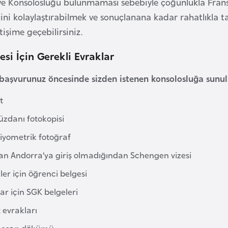
e Konsolosluğu bulunmaması sebebiyle çoğunlukla Fransa
ini kolaylaştırabilmek ve sonuçlanana kadar rahatlıkla 
etişime geçebilirsiniz.
esi İçin Gerekli Evraklar
başvurunuz öncesinde sizden istenen konsolosluğa sunulac
t
üzdanı fotokopisi
biyometrik fotoğraf
n Andorra’ya giriş olmadığından Schengen vizesi
er için öğrenci belgesi
ar için SGK belgeleri
 evrakları
hesap dökümü