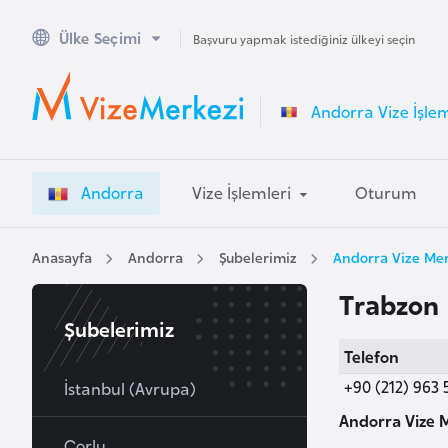
Ülke Seçimi
A
Başvuru yapmak istediğiniz ülkeyi seçin
v
u
Andorra Vize İşlem
s
t
r
Andorra
Vize İşlemleri
Oturum
a
l
y
Anasayfa
Andorra
Şubelerimiz
Andorra Vize Mer
a
Trabzon
Şubelerimiz
A
Telefon
v
+90 (212) 963 
u
İstanbul (Avrupa)
s
Andorra Vize 
t
Çorlu