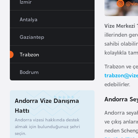
İzmir
a
h
Antalya
r
Vize Merkezi 
e
illerinden ge
Gaziantep
y
sahibi olabili
n
kolaylıkla tam
Trabzon
Trabzon ve çe
B
Bodrum
a
trabzon@viz
n
edebilirler.
g
Andorra Sey
l
Andorra Vize Danışma
a
Hattı
Andorra seyah
d
Andorra vizesi hakkında destek
ve çıkış anla
e
almak için bulunduğunuz şehri
neden Schenge
ş
seçin.