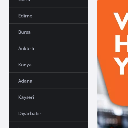
u
r
Edirne
y
a
Bursa
A
Ankara
z
e
Konya
r
b
Adana
a
y
c
Kayseri
a
n
Diyarbakır
B