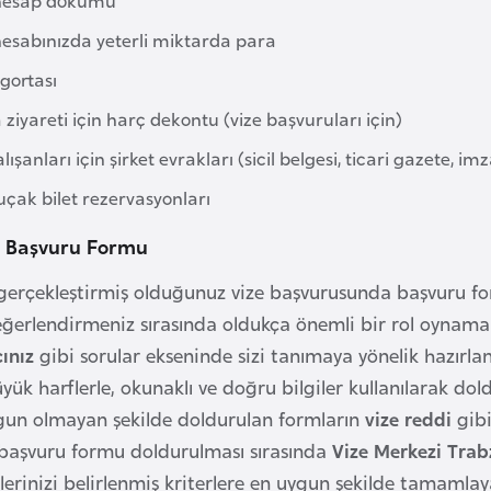
esabınızda yeterli miktarda para
igortası
ziyareti için harç dekontu (vize başvuruları için)
lışanları için şirket evrakları (sicil belgesi, ticari gazete, imz
uçak bilet rezervasyonları
e Başvuru Formu
gerçekleştirmiş olduğunuz vize başvurusunda başvuru f
eğerlendirmeniz sırasında oldukça önemli bir rol oynam
ınız
gibi sorular ekseninde sizi tanımaya yönelik hazırla
büyük harflerle, okunaklı ve doğru bilgiler kullanılarak 
gun olmayan şekilde doldurulan formların
vize reddi
gibi
 başvuru formu doldurulması sırasında
Vize Merkezi Tra
erinizi belirlenmiş kriterlere en uygun şekilde tamamlaya