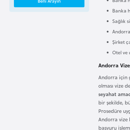
Beni Arayın
B
Banka h
e
n
Sağlık s
i
Andorra 
n
Şirket ça
B
Otel ve 
o
Andorra Viz
s
n
Andorra için 
a
olması vize d
H
seyahat amac
e
bir şekilde, 
r
Prosedüre uy
s
Andorra vize
e
k
başvuru işleml