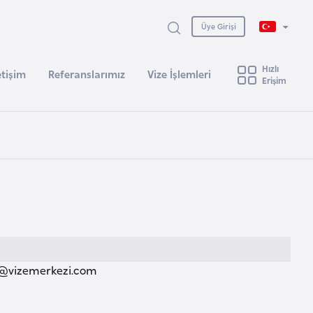
Üye Girişi
Hızlı
etişim
Referanslarımız
Vize İşlemleri
Erişim
@vizemerkezi.com