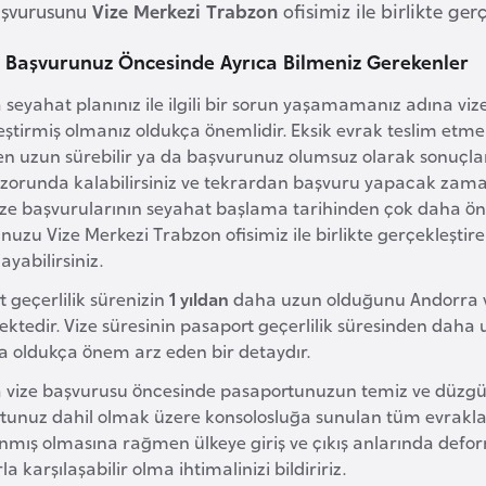
aşvurusunu
Vize Merkezi Trabzon
ofisimiz ile birlikte gerç
 Başvurunuz Öncesinde Ayrıca Bilmeniz Gerekenler
seyahat planınız ile ilgili bir sorun yaşamamanız adına vize
eştirmiş olmanız oldukça önemlidir. Eksik evrak teslim et
en uzun sürebilir ya da başvurunuz olumsuz olarak sonuçlan
zorunda kalabilirsiniz ve tekrardan başvuru yapacak zama
ize başvurularının seyahat başlama tarihinden çok daha ön
uzu Vize Merkezi Trabzon ofisimiz ile birlikte gerçekleştir
yabilirsiniz.
 geçerlilik sürenizin
1 yıldan
daha uzun olduğunu Andorra 
ktedir. Vize süresinin pasaport geçerlilik süresinden daha
da oldukça önem arz eden bir detaydır.
 vize başvurusu öncesinde pasaportunuzun temiz ve düzgü
tunuz dahil olmak üzere konsolosluğa sunulan tüm evraklar
nmış olmasına rağmen ülkeye giriş ve çıkış anlarında def
la karşılaşabilir olma ihtimalinizi bildiririz.