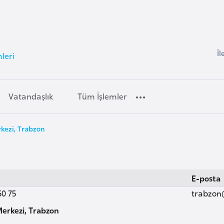
İl
leri
Vatandaşlık
Tüm İşlemler
kezi, Trabzon
E-posta
50 75
trabzon
Merkezi, Trabzon