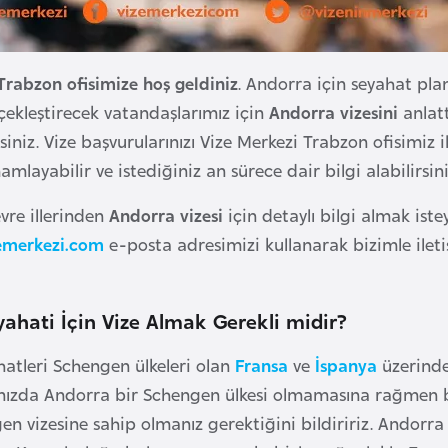
Trabzon ofisimize hoş geldiniz
. Andorra için seyahat pla
rçekleştirecek vatandaşlarımız için
Andorra vizesini
anlat
rsiniz. Vize başvurularınızı Vize Merkezi Trabzon ofisimiz i
amlayabilir ve istediğiniz an sürece dair bilgi alabilirsini
vre illerinden
Andorra vizesi
için detaylı bilgi almak ist
emerkezi.com
e-posta adresimizi kullanarak bizimle ileti
ahati İçin Vize Almak Gerekli midir?
atleri Schengen ülkeleri olan
Fransa
ve
İspanya
üzerinde
rınızda Andorra bir Schengen ülkesi olmamasına rağmen 
n vizesine sahip olmanız gerektiğini bildiririz. Andorra 