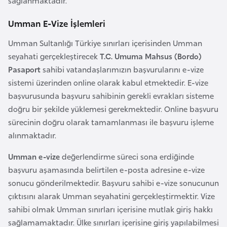
sağlanmaktadır.
l
g
Umman E-Vize İşlemleri
a
Umman Sultanlığı Türkiye sınırları içerisinden Umman
r
seyahati gerçekleştirecek
T.C. Umuma Mahsus (Bordo)
i
Pasaport
sahibi vatandaşlarımızın başvurularını e-vize
s
sistemi üzerinden online olarak kabul etmektedir. E-vize
t
başvurusunda başvuru sahibinin gerekli evrakları sisteme
a
doğru bir şekilde yüklemesi gerekmektedir. Online başvuru
n
sürecinin doğru olarak tamamlanması ile başvuru işleme
alınmaktadır.
B
u
Umman e-vize
değerlendirme süreci sona erdiğinde
r
başvuru aşamasında belirtilen e-posta adresine e-vize
k
sonucu gönderilmektedir. Başvuru sahibi e-vize sonucunun
i
çıktısını alarak Umman seyahatini gerçekleştirmektir. Vize
n
sahibi olmak Umman sınırları içerisine mutlak giriş hakkı
a
sağlamamaktadır. Ülke sınırları içerisine giriş yapılabilmesi