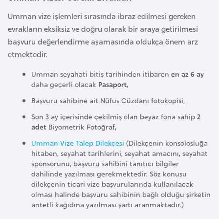
r
Umman vize işlemleri sırasında ibraz edilmesi gereken
i
evrakların eksiksiz ve doğru olarak bir araya getirilmesi
y
başvuru değerlendirme aşamasında oldukça önem arz
e
etmektedir.
t
Umman seyahati bitiş tarihinden itibaren
en az 6 ay
i
daha geçerli olacak
Pasaport
,
Başvuru sahibine ait Nüfus Cüzdanı fotokopisi,
C
e
Son 3 ay içerisinde çekilmiş olan beyaz fona sahip
2
adet
Biyometrik Fotoğraf,
z
a
Umman Vize Talep Dilekçesi
(Dilekçenin konsolosluğa
hitaben, seyahat tarihlerini, seyahat amacını, seyahat
y
sponsorunu, başvuru sahibini tanıtıcı bilgiler
i
dahilinde yazılması gerekmektedir. Söz konusu
r
dilekçenin ticari vize başvurularında kullanılacak
olması halinde başvuru sahibinin bağlı olduğu şirketin
antetli kağıdına yazılması şartı aranmaktadır.)
C