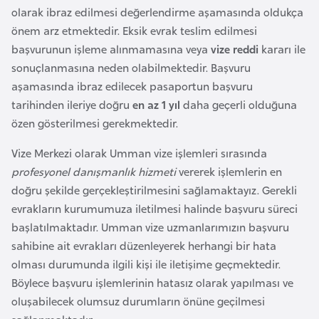
i
olarak ibraz edilmesi değerlendirme aşamasında oldukça
n
önem arz etmektedir. Eksik evrak teslim edilmesi
başvurunun işleme alınmamasına veya
vize reddi
kararı ile
B
sonuçlanmasına neden olabilmektedir. Başvuru
o
aşamasında ibraz edilecek pasaportun başvuru
s
tarihinden ileriye doğru
en az 1 yıl
daha geçerli olduğuna
n
özen gösterilmesi gerekmektedir.
a
Vize Merkezi olarak Umman vize işlemleri sırasında
H
profesyonel danışmanlık hizmeti
vererek işlemlerin en
e
doğru şekilde gerçekleştirilmesini sağlamaktayız. Gerekli
r
evrakların kurumumuza iletilmesi halinde başvuru süreci
s
başlatılmaktadır. Umman vize uzmanlarımızın başvuru
e
sahibine ait evrakları düzenleyerek herhangi bir hata
k
olması durumunda ilgili kişi ile iletişime geçmektedir.
Böylece başvuru işlemlerinin hatasız olarak yapılması ve
B
oluşabilecek olumsuz durumların önüne geçilmesi
u