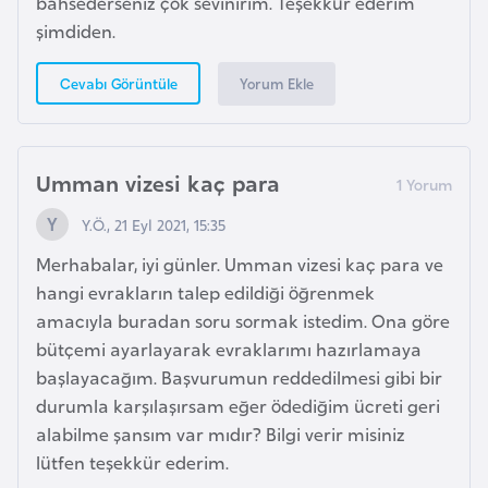
bahsederseniz çok sevinirim. Teşekkür ederim
e
şimdiden.
n
i
Yorum Ekle
Cevabı Görüntüle
s
t
a
Umman vizesi kaç para
n
Y.Ö., 21 Eyl 2021, 15:35
E
Merhabalar, iyi günler. Umman vizesi kaç para ve
s
hangi evrakların talep edildiği öğrenmek
t
amacıyla buradan soru sormak istedim. Ona göre
o
bütçemi ayarlayarak evraklarımı hazırlamaya
n
başlayacağım. Başvurumun reddedilmesi gibi bir
y
durumla karşılaşırsam eğer ödediğim ücreti geri
a
alabilme şansım var mıdır? Bilgi verir misiniz
lütfen teşekkür ederim.