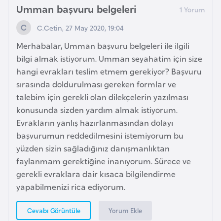
Umman başvuru belgeleri
i
y
C.Cetin, 27 May 2020, 19:04
a
Merhabalar, Umman başvuru belgeleri ile ilgili
bilgi almak istiyorum. Umman seyahatim için size
G
hangi evrakları teslim etmem gerekiyor? Başvuru
a
sırasında doldurulması gereken formlar ve
n
talebim için gerekli olan dilekçelerin yazılması
a
konusunda sizden yardım almak istiyorum.
Evrakların yanlış hazırlanmasından dolayı
G
başvurumun reddedilmesini istemiyorum bu
i
yüzden sizin sağladığınız danışmanlıktan
n
faylanmam gerektiğine inanıyorum. Sürece ve
e
gerekli evraklara dair kısaca bilgilendirme
B
yapabilmenizi rica ediyorum.
i
s
Yorum Ekle
Cevabı Görüntüle