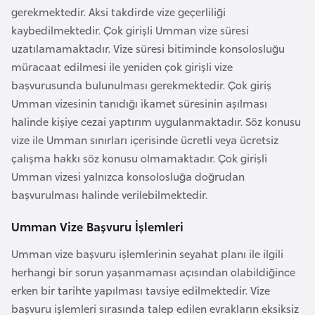
gerekmektedir. Aksi takdirde vize geçerliliği
a
kaybedilmektedir. Çok girişli Umman vize süresi
r
uzatılamamaktadır. Vize süresi bitiminde konsolosluğu
u
müracaat edilmesi ile yeniden çok girişli vize
s
başvurusunda bulunulması gerekmektedir. Çok giriş
Umman vizesinin tanıdığı ikamet süresinin aşılması
B
halinde kişiye cezai yaptırım uygulanmaktadır. Söz konusu
e
vize ile Umman sınırları içerisinde ücretli veya ücretsiz
l
çalışma hakkı söz konusu olmamaktadır. Çok girişli
ç
Umman vizesi yalnızca konsolosluğa doğrudan
i
başvurulması halinde verilebilmektedir.
k
a
Umman Vize Başvuru İşlemleri
Umman vize başvuru işlemlerinin seyahat planı ile ilgili
B
herhangi bir sorun yaşanmaması açısından olabildiğince
e
erken bir tarihte yapılması tavsiye edilmektedir. Vize
n
başvuru işlemleri sırasında talep edilen evrakların eksiksiz