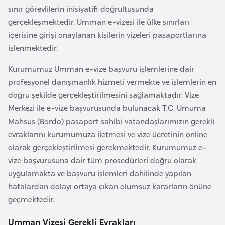
F
sınır görevlilerin inisiyatifi doğrultusunda
a
gerçekleşmektedir. Umman e-vizesi ile ülke sınırları
s
içerisine girişi onaylanan kişilerin vizeleri pasaportlarına
o
işlenmektedir.
Kurumumuz Umman e-vize başvuru işlemlerine dair
Ç
profesyonel danışmanlık hizmeti vermekte ve işlemlerin en
a
doğru şekilde gerçekleştirilmesini sağlamaktadır. Vize
d
Merkezi ile e-vize başvurusunda bulunacak T.C. Umuma
Mahsus (Bordo) pasaport sahibi vatandaşlarımızın gerekli
Ç
evraklarını kurumumuza iletmesi ve vize ücretinin online
e
olarak gerçekleştirilmesi gerekmektedir. Kurumumuz e-
k
vize başvurusuna dair tüm prosedürleri doğru olarak
C
uygulamakta ve başvuru işlemleri dahilinde yapılan
u
hatalardan dolayı ortaya çıkan olumsuz kararların önüne
m
geçmektedir.
h
Umman Vizesi Gerekli Evrakları
u