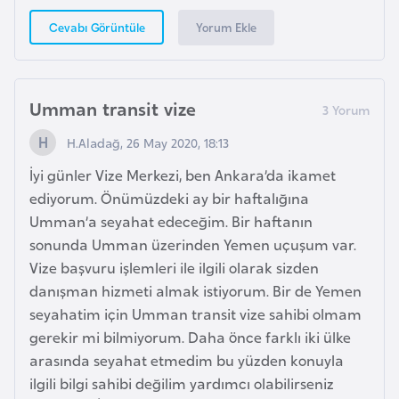
G
Yorum Ekle
Cevabı Görüntüle
ü
n
e
Umman transit vize
y
K
H.Aladağ, 26 May 2020, 18:13
o
İyi günler Vize Merkezi, ben Ankara’da ikamet
r
ediyorum. Önümüzdeki ay bir haftalığına
e
Umman’a seyahat edeceğim. Bir haftanın
sonunda Umman üzerinden Yemen uçuşum var.
G
Vize başvuru işlemleri ile ilgili olarak sizden
ü
danışman hizmeti almak istiyorum. Bir de Yemen
n
seyahatim için Umman transit vize sahibi olmam
e
gerekir mi bilmiyorum. Daha önce farklı iki ülke
y
arasında seyahat etmedim bu yüzden konuyla
S
ilgili bilgi sahibi değilim yardımcı olabilirseniz
u