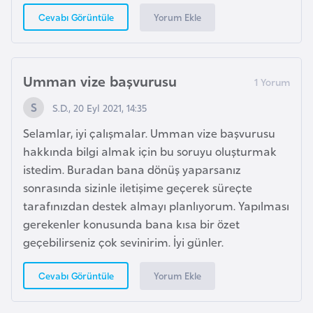
E
Yorum Ekle
Cevabı Görüntüle
t
i
y
o
Umman vize başvurusu
p
S.D., 20 Eyl 2021, 14:35
y
a
Selamlar, iyi çalışmalar. Umman vize başvurusu
hakkında bilgi almak için bu soruyu oluşturmak
istedim. Buradan bana dönüş yaparsanız
F
sonrasında sizinle iletişime geçerek süreçte
i
tarafınızdan destek almayı planlıyorum. Yapılması
l
gerekenler konusunda bana kısa bir özet
d
geçebilirseniz çok sevinirim. İyi günler.
i
ş
Yorum Ekle
Cevabı Görüntüle
i
S