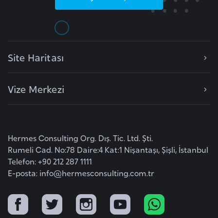
e
I
r
Site Haritası
a
k
Vize Merkezi
İ
r
l
Hermes Consulting Org. Dış. Tic. Ltd. Şti.
a
Rumeli Cad. No:78 Daire:4 Kat:1 Nişantaşı, Şişli, İstanbul
n
Telefon: +90 212 287 1111
d
E-posta:
info@hermesconsulting.com.tr
a
İ
s