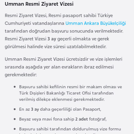
i
Umman Resmi Ziyaret Vizesi
b
Resmi Ziyaret Vizesi, Resmi pasaport sahibi Türkiye
u
Cumhuriyeti vatandaşlarına
Umman Ankara Büyükelçiliği
t
tarafından doğrudan başvuru sonucunda verilmektedir.
i
Resmi Ziyaret Vizesi
3 ay
geçerli olmakta ve gerek
görülmesi halinde vize süresi uzatılabilmektedir.
Ç
i
Umman Resmi Ziyaret Vizesi ücretsizdir ve vize işlemleri
n
sırasında aşağıda yer alan evrakların ibraz edilmesi
gerekmektedir:
D
Başvuru sahibi kefilinin resmi bir makam olması ve
a
Türk Dışişleri Bakanlığı Ticaret Ofisi tarafından
n
verilmiş dilekçe eklenmesi gerekmektedir.
i
En az
3 ay
daha geçerliliği olan Pasaport,
m
Beyaz veya mavi fona sahip
2 adet
fotoğraf,
a
Başvuru sahibi tarafından doldurulmuş vize formu
r