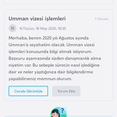
s
t
a
Umman vizesi işlemleri
n
N.Tüzün, 18 May 2020, 18:35
H
Merhaba, benim 2020 yılı Ağustos ayında
ı
Umman’a seyahatim olacak. Umman vizesi
r
işlemleri konusunda bilgi almak istiyorum.
v
Başvuru aşamasında sizden danışmanlık alma
a
niyetim var. Bu sebeple sürecin nasıl işlediğine
t
dair ve neler yaptığınıza dair bilgilendirme
i
yapabilirseniz memnun olurum.
s
t
Yorum Ekle
Cevabı Görüntüle
a
n