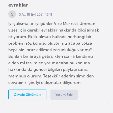
F
evraklar
r
S.A., 18 Eyl 2021, 16:11
a
n
İyi çalışmalar, iyi günler Vize Merkezi. Umman
s
vizesi için gerekli evraklar hakkında bilgi almak
a
istiyorum. Eksik olması halinde herhangi bir
problem söz konusu oluyor mu acaba yoksa
hepsinin ibraz edilmesi zorunluluğu var mı?
G
Bunları bir araya getirdikten sonra kendimiz
a
elden mi teslim ediyoruz acaba bu konuda
b
hakkında da güncel bilgileri paylaşırsanız
o
memnun olurum. Teşekkür ederim şimdiden
n
cevabınız için. İyi çalışmalar diliyorum.
G
Yorum Ekle
Cevabı Görüntüle
a
m
b