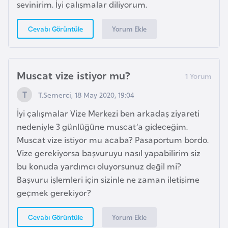
sevinirim. İyi çalışmalar diliyorum.
d
a
Yorum Ekle
Cevabı Görüntüle
n
G
Muscat vize istiyor mu?
u
y
T.Semerci, 18 May 2020, 19:04
a
İyi çalışmalar Vize Merkezi ben arkadaş ziyareti
n
nedeniyle 3 günlüğüne muscat’a gideceğim.
a
Muscat vize istiyor mu acaba? Pasaportum bordo.
Vize gerekiyorsa başvuruyu nasıl yapabilirim siz
H
bu konuda yardımcı oluyorsunuz değil mi?
i
Başvuru işlemleri için sizinle ne zaman iletişime
n
geçmek gerekiyor?
d
i
Yorum Ekle
Cevabı Görüntüle