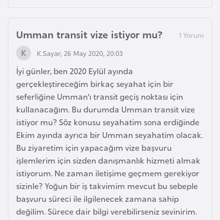
s
a
u
Umman transit vize istiyor mu?
K.Sayar, 26 May 2020, 20:03
G
i
İyi günler, ben 2020 Eylül ayında
n
gerçekleştireceğim birkaç seyahat için bir
e
seferliğine Umman’ı transit geçiş noktası için
kullanacağım. Bu durumda Umman transit vize
istiyor mu? Söz konusu seyahatim sona erdiğinde
G
Ekim ayında ayrıca bir Umman seyahatim olacak.
r
Bu ziyaretim için yapacağım vize başvuru
e
işlemlerim için sizden danışmanlık hizmeti almak
n
istiyorum. Ne zaman iletişime geçmem gerekiyor
a
sizinle? Yoğun bir iş takvimim mevcut bu sebeple
d
başvuru süreci ile ilgilenecek zamana sahip
a
değilim. Sürece dair bilgi verebilirseniz sevinirim.