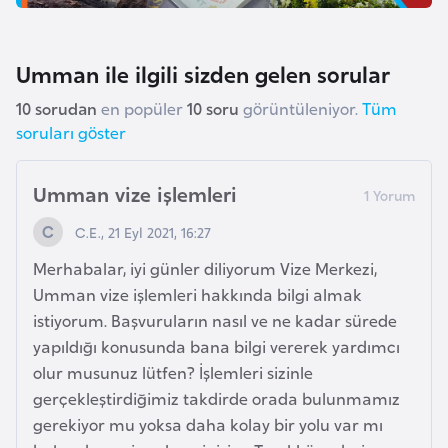
o
Umman ile ilgili sizden gelen sorular
B
u
10 sorudan
en popüler
10 soru
görüntüleniyor.
Tüm
l
soruları göster
g
a
Umman vize işlemleri
r
i
C.E., 21 Eyl 2021, 16:27
s
Merhabalar, iyi günler diliyorum Vize Merkezi,
t
Umman vize işlemleri hakkında bilgi almak
a
istiyorum. Başvuruların nasıl ve ne kadar sürede
n
yapıldığı konusunda bana bilgi vererek yardımcı
olur musunuz lütfen? İşlemleri sizinle
E
gerçekleştirdiğimiz takdirde orada bulunmamız
r
gerekiyor mu yoksa daha kolay bir yolu var mı
m