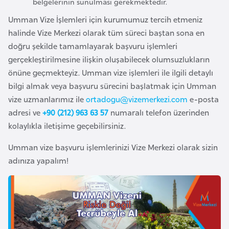
belgelerinin sunulması gerekmektedir.
k
Umman Vize İşlemleri için kurumumuz tercih etmeniz
a
halinde Vize Merkezi olarak tüm süreci baştan sona en
doğru şekilde tamamlayarak başvuru işlemleri
D
gerçekleştirilmesine ilişkin oluşabilecek olumsuzlukların
e
önüne geçmekteyiz. Umman vize işlemleri ile ilgili detaylı
m
bilgi almak veya başvuru sürecini başlatmak için Umman
o
vize uzmanlarımız ile
ortadogu@vizemerkezi.com
e-posta
k
adresi ve
+90 (212) 963 63 57
numaralı telefon üzerinden
r
kolaylıkla iletişime geçebilirsiniz.
a
t
Umman vize başvuru işlemlerinizi Vize Merkezi olarak sizin
i
adınıza yapalım!
k
K
o
n
g