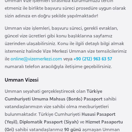
Umman Vize İşlemleri sırasında kurumumuzu tercih
a
i
etmeniz ile birlikte başvuru süreci prosedüre uygun olarak
sizin adınıza en doğru şekilde yapılmaktadır!
A
z
Umman vize işlemleri, başvuru süreci, gerekli evrakları,
e
güncel vize ücretleri gibi konu başlıklarına sayfamız
r
üzerinden ulaşabilirsiniz. Konu ile ilgili detaylı bilgi almak
b
istemeniz halinde Vize Merkezi Umman vize temsilcilerimiz
a
ile
online@vizemerkezi.com
veya
+90 (212) 963 63 57
y
numaralı telefon aracılığıyla iletişime geçebilirsiniz.
c
Umman Vizesi
a
n
Umman seyahati gerçekleştirecek olan
Türkiye
Cumhuriyeti Umuma Mahsus (Bordo) Pasaport
sahibi
B
vatandaşlarımızın vize sahibi olma mecburiyetleri
a
bulunmaktadır. Türkiye Cumhuriyeti
Hususi Pasaport
h
(Yeşil)
,
Diplomatik Pasaport (Siyah)
ve
Hizmet Pasaportu
r
(Gri)
sahibi vatandaşlarımız
90 günü
aşmayan Umman