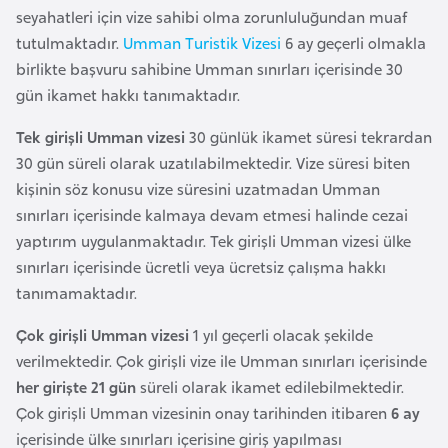
e
seyahatleri için vize sahibi olma zorunluluğundan muaf
y
tutulmaktadır.
Umman Turistik Vizesi
6 ay geçerli olmakla
n
birlikte başvuru sahibine Umman sınırları içerisinde 30
gün ikamet hakkı tanımaktadır.
B
Tek girişli Umman vizesi
30 günlük ikamet süresi tekrardan
a
30 gün süreli olarak uzatılabilmektedir. Vize süresi biten
n
kişinin söz konusu vize süresini uzatmadan Umman
g
sınırları içerisinde kalmaya devam etmesi halinde cezai
l
yaptırım uygulanmaktadır. Tek girişli Umman vizesi ülke
a
sınırları içerisinde ücretli veya ücretsiz çalışma hakkı
d
tanımamaktadır.
e
ş
Çok girişli Umman vizesi
1 yıl geçerli olacak şekilde
verilmektedir. Çok girişli vize ile Umman sınırları içerisinde
her girişte 21 gün
süreli olarak ikamet edilebilmektedir.
B
Çok girişli Umman vizesinin onay tarihinden itibaren
6 ay
e
içerisinde ülke sınırları içerisine giriş yapılması
l