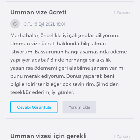
a
h
Umman vize ücreti
i
C.T., 18 Eyl 2021, 18:01
l
i
Merhabalar, öncelikle iyi çalışmalar diliyorum.
Umman vize ücreti hakkında bilgi almak
istiyorum. Başvurunun hangi aşamasında ödeme
F
yapılıyor acaba? Bir de herhangi bir aksilik
i
yaşanırsa ödememi geri alabilme şansım var mı
n
bunu merak ediyorum. Dönüş yaparak beni
l
bilgilendirirseniz eğer çok sevinirim. Şimdiden
a
teşekkür ederim, iyi günler.
n
d
Yorum Ekle
Cevabı Görüntüle
i
y
a
Umman vizesi için gerekli