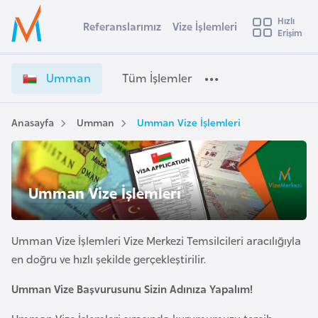
u
Hızlı
s
Referanslarımız
Vize İşlemleri
Başvuru yapmak istediğiniz ülkeyi seçin
Erişim
U
İ
Üye
t
Ülke Seçimi
m
Girişi
r
m
l
Umman
Tüm İşlemler
a
a
l
e
n
y
V
Anasayfa
Umman
Umman Vize İşlemleri
t
a
i
z
i
e
A
İ
ş
Umman Vize İşlemleri
v
ş
u
i
l
s
e
Umman Vize İşlemleri Vize Merkezi Temsilcileri aracılığıyla
m
t
m
en doğru ve hızlı şekilde gerçekleştirilir.
u
l
r
Umman Vize Başvurusunu Sizin Adınıza Yapalım!
e
y
r