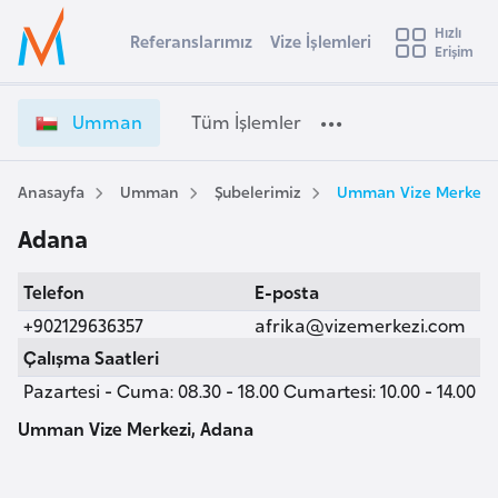
u
Hızlı
s
Referanslarımız
Vize İşlemleri
Başvuru yapmak istediğiniz ülkeyi seçin
Erişim
U
İ
Üye
t
Ülke Seçimi
m
Girişi
r
m
l
Umman
Tüm İşlemler
a
a
l
e
n
y
V
Anasayfa
Umman
Şubelerimiz
Umman Vize Merkezi
t
a
i
Adana
z
i
e
A
Telefon
E-posta
İ
ş
v
ş
+902129636357
afrika@vizemerkezi.com
u
i
l
Çalışma Saatleri
s
e
Pazartesi - Cuma: 08.30 - 18.00 Cumartesi: 10.00 - 14.00
m
t
m
u
l
Umman Vize Merkezi, Adana
r
e
y
r