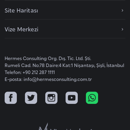
e
Site Haritası
y
n
Vize Merkezi
B
a
n
Hermes Consulting Org. Dış. Tic. Ltd. Şti.
g
Rumeli Cad. No:78 Daire:4 Kat:1 Nişantaşı, Şişli, İstanbul
l
Telefon: +90 212 287 1111
a
E-posta:
info@hermesconsulting.com.tr
d
e
ş
B
e
l