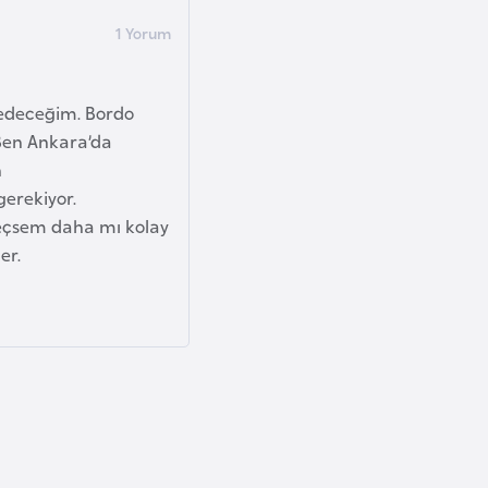
edeceğim. Bordo
 Ben Ankara’da
n
erekiyor.
 geçsem daha mı kolay
er.