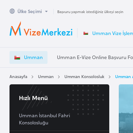
Ülke Seçimi
A
Başvuru yapmak istediğiniz ülkeyi seçin
v
u
Umman Vize İşlem
s
t
r
Umman
Umman E-Vize Online Başvuru F
a
l
y
Anasayfa
Umman
Umman Konsolosluk
Umman An
a
Hızlı Menü
A
v
u
Umman İstanbul Fahri
Konsolosluğu
s
t