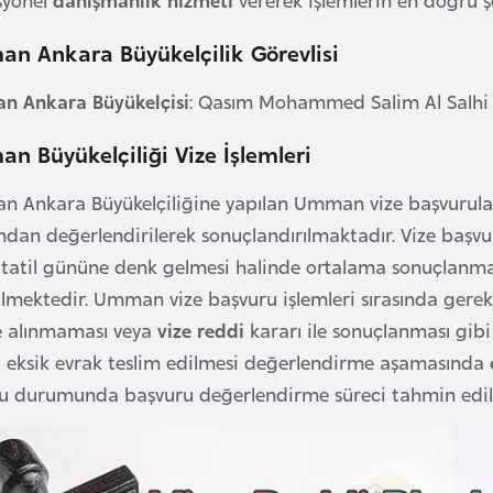
n Ankara Büyükelçilik Görevlisi
 Ankara Büyükelçisi
: Qasım Mohammed Salim Al Salhi
n Büyükelçiliği Vize İşlemleri
 Ankara Büyükelçiliğine yapılan Umman vize başvurula
ından değerlendirilerek sonuçlandırılmaktadır. Vize baş
 tatil gününe denk gelmesi halinde ortalama sonuçlanma
lmektedir. Umman vize başvuru işlemleri sırasında gerekl
e alınmaması veya
vize reddi
kararı ile sonuçlanması gib
a eksik evrak teslim edilmesi değerlendirme aşamasında
u durumunda başvuru değerlendirme süreci tahmin edil