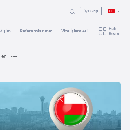
Üye Girişi
Hızlı
etişim
Referanslarımız
Vize İşlemleri
Erişim
ler