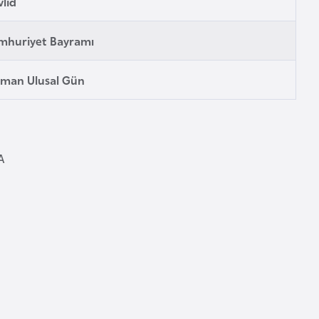
lid
mhuriyet Bayramı
man Ulusal Gün
A