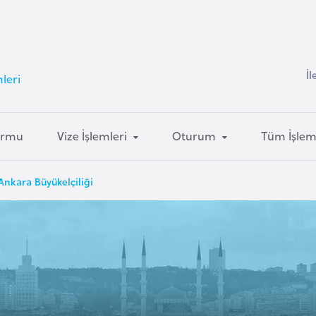
İl
leri
ormu
Vize İşlemleri
Oturum
Tüm İşlem
kara Büyükelçiliği