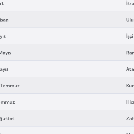
rt
İsr
isan
Ulu
yıs
İşç
Mayıs
Ra
ayıs
Ata
2 Temmuz
Ku
Temmuz
Hicr
ğustos
Zaf