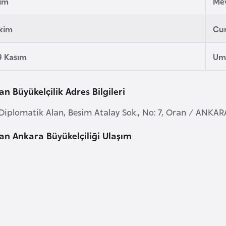
kim
Mev
Ekim
Cu
9 Kasım
Um
 Büyükelçilik Adres Bilgileri
Diplomatik Alan, Besim Atalay Sok., No: 7, Oran / ANKAR
 Ankara Büyükelçiliği Ulaşım