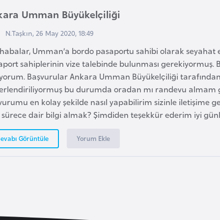
kara Umman Büyükelçiliği
N.Taşkın, 26 May 2020, 18:49
habalar, Umman’a bordo pasaportu sahibi olarak seyahat 
aport sahiplerinin vize talebinde bulunması gerekiyormuş.
ıyorum. Başvurular Ankara Umman Büyükelçiliği tarafında
erlendiriliyormuş bu durumda oradan mı randevu almam g
urumu en kolay şekilde nasıl yapabilirim sizinle iletişime
 sürece dair bilgi almak? Şimdiden teşekkür ederim iyi günl
Yorum Ekle
evabı Görüntüle