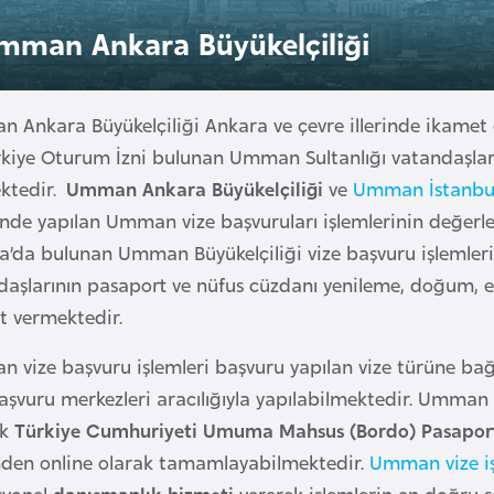
mman Ankara Büyükelçiliği
 Ankara Büyükelçiliği Ankara ve çevre illerinde ikamet
rkiye Oturum İzni bulunan Umman Sultanlığı vatandaşların
ktedir.
Umman Ankara Büyükelçiliği
ve
Umman İstanbul
sinde yapılan Umman vize başvuruları işlemlerinin değerl
a’da bulunan Umman Büyükelçiliği vize başvuru işlemler
daşlarının pasaport ve nüfus cüzdanı yenileme, doğum, ev
t vermektedir.
 vize başvuru işlemleri başvuru yapılan vize türüne bağl
aşvuru merkezleri aracılığıyla yapılabilmektedir. Umman sı
ek
Türkiye Cumhuriyeti Umuma Mahsus (Bordo) Pasapor
nden online olarak tamamlayabilmektedir.
Umman vize iş
syonel
danışmanlık hizmeti
vererek işlemlerin en doğru ş