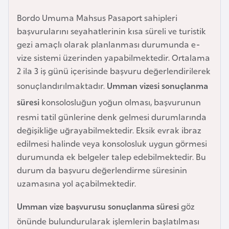
e
Bordo Umuma Mahsus Pasaport sahipleri
y
başvurularını seyahatlerinin kısa süreli ve turistik
n
gezi amaçlı olarak planlanması durumunda e-
vize sistemi üzerinden yapabilmektedir. Ortalama
B
2 ila 3 iş günü içerisinde başvuru değerlendirilerek
a
sonuçlandırılmaktadır.
Umman vizesi sonuçlanma
n
süresi
konsolosluğun yoğun olması, başvurunun
g
resmi tatil günlerine denk gelmesi durumlarında
l
değişikliğe uğrayabilmektedir. Eksik evrak ibraz
a
edilmesi halinde veya konsolosluk uygun görmesi
d
durumunda ek belgeler talep edebilmektedir. Bu
e
durum da başvuru değerlendirme süresinin
ş
uzamasına yol açabilmektedir.
B
Umman vize başvurusu sonuçlanma süresi
göz
e
önünde bulundurularak işlemlerin başlatılması
l