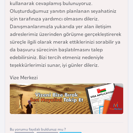
i
kullanarak cevaplamış bulunuyoruz.
n
Oluşturduğumuz yanıtın planlanan seyahatiniz
için tarafınıza yardımcı olmasını dileriz.
Danışmanlarımızla yukarıda yer alan iletişim
B
adreslerimiz üzerinden görüşme gerçekleştirerek
o
süreçle ilgili olarak merak ettiklerinizi sorabilir ya
s
da başvuru sürecinin başlatılmasını talep
n
edebilirsiniz. Bizi tercih etmeniz nedeniyle
a
teşekkürlerimizi sunar, iyi günler dileriz.
H
e
Vize Merkezi
r
s
e
k
B
u
Bu yorumu faydalı buldunuz mu ?