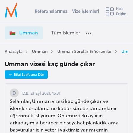
u
Hızlı
s
Referanslarımız
Vize İşlemleri
Başvuru yapmak istediğiniz ülkeyi seçin
Erişim
U
İ
Üye
t
Ülke Seçimi
m
Girişi
r
m
l
Umman
Tüm İşlemler
a
a
l
e
n
y
V
Anasayfa
Umman
Umman Sorular & Yorumlar
Umman
t
a
i
Umman vizesi kaç günde çıkar
z
i
e
A
Bilgi Sayfasına Dön
İ
ş
v
ş
u
i
l
D.B. 21 Eyl 2021, 15:31
s
e
Selamlar, Umman vizesi kaç günde çıkar ve
m
t
m
işlemler ortalama ne kadar sürede tamamlanır
u
l
öğrenmek istiyorum. Önümüzdeki ay için
r
e
arkadaşımla beraber bir seyahat planladık ama
y
r
başvurular için yeterli vaktimiz var mı emin