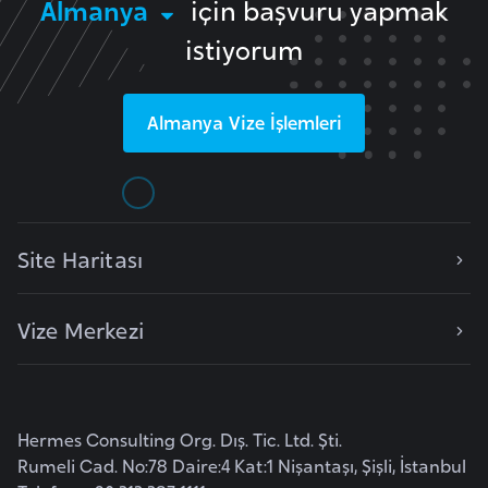
Almanya
için başvuru yapmak
r
istiyorum
i
y
e
Almanya
Vize İşlemleri
t
i
C
Site Haritası
e
z
a
Vize Merkezi
y
i
r
Hermes Consulting Org. Dış. Tic. Ltd. Şti.
C
Rumeli Cad. No:78 Daire:4 Kat:1 Nişantaşı, Şişli, İstanbul