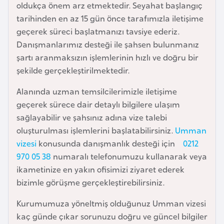
oldukça önem arz etmektedir. Seyahat başlangıç
a
tarihinden en az 15 gün önce tarafımızla iletişime
r
geçerek süreci başlatmanızı tavsiye ederiz.
u
Danışmanlarımız desteği ile şahsen bulunmanız
s
şartı aranmaksızın işlemlerinin hızlı ve doğru bir
şekilde gerçekleştirilmektedir.
B
Alanında uzman temsilcilerimizle iletişime
e
geçerek sürece dair detaylı bilgilere ulaşım
l
sağlayabilir ve şahsınız adına vize talebi
ç
oluşturulması işlemlerini başlatabilirsiniz.
Umman
i
vizesi
konusunda danışmanlık desteği için
0212
k
970 05 38
numaralı telefonumuzu kullanarak veya
a
ikametinize en yakın ofisimizi ziyaret ederek
bizimle görüşme gerçekleştirebilirsiniz.
B
e
Kurumumuza yöneltmiş olduğunuz Umman vizesi
n
kaç günde çıkar sorunuzu doğru ve güncel bilgiler