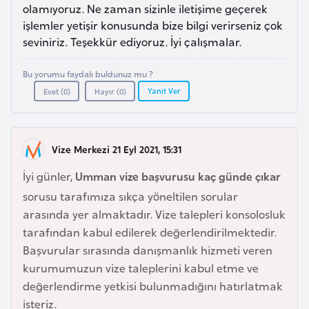
a
i
olamıyoruz. Ne zaman sizinle iletişime geçerek
işlemler yetişir konusunda bize bilgi verirseniz çok
seviniriz. Teşekkür ediyoruz. İyi çalışmalar.
A
z
Bu yorumu faydalı buldunuz mu ?
e
Yanıt Ver
Evet (
0
)
Hayır (
0
)
r
b
a
Vize Merkezi 21 Eyl 2021, 15:31
y
c
İyi günler,
Umman vize başvurusu kaç günde çıkar
a
sorusu tarafımıza sıkça yöneltilen sorular
n
arasında yer almaktadır. Vize talepleri konsolosluk
tarafından kabul edilerek değerlendirilmektedir.
B
Başvurular sırasında danışmanlık hizmeti veren
a
kurumumuzun vize taleplerini kabul etme ve
h
değerlendirme yetkisi bulunmadığını hatırlatmak
r
isteriz.