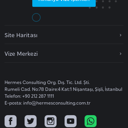
i
b
u
t
i
Site Haritası
Ç
Vize Merkezi
i
n
D
Hermes Consulting Org. Dış. Tic. Ltd. Şti.
a
Rumeli Cad. No:78 Daire:4 Kat:1 Nişantaşı, Şişli, İstanbul
n
Telefon: +90 212 287 1111
i
E-posta:
info@hermesconsulting.com.tr
m
a
r