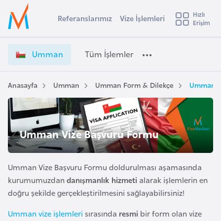
u
Hızlı
s
Referanslarımız
Vize İşlemleri
Başvuru yapmak istediğiniz ülkeyi seçin
Erişim
U
İ
Üye
t
Ülke Seçimi
m
Girişi
r
m
l
Umman
Tüm İşlemler
a
a
l
e
n
y
V
Anasayfa
Umman
Umman Form & Dilekçe
Umman Vi
t
a
i
z
i
e
A
İ
ş
Umman Vize Başvuru Formu
v
ş
u
i
l
s
e
Umman Vize Başvuru Formu doldurulması aşamasında
m
t
m
kurumumuzdan
danışmanlık hizmeti
alarak işlemlerin en
u
l
doğru şekilde gerçekleştirilmesini sağlayabilirsiniz!
r
e
y
r
Umman vize işlemleri
sırasında
resmi
bir form olan vize