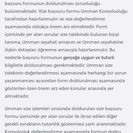
a
i
başvuru formunun doldurulması zorunluluğu
bulunmaktadır. Vize başvuru formu Umman Konsolosluğu
tarafından hazırlanmıştır ve vize değerlendirme
A
aşamasında oldukça önem arz etmektedir. Form
z
içerisinde yer alan sorular vize talebinde bulunan kişiyi
e
tanıma, Umman seyahat amacını ve Umman seyahatine
r
ilişkin detayları öğrenme amacıyla hazırlanmıştır. Bu
b
nedenle başvuru formunun
gerçeğe uygun ve tutarlı
a
bilgilerle doldurulması gerekmektedir. Umman vize
y
talebinin değerlendirmesi aşamasında herhangi bir sorun
c
yaşanmaması açısından form doldurulması aşamasında
a
gösterilen özen önem arz eden konular arasında yer
n
almaktadır.
B
Umman vize işlemleri sırasında doldurulan vize başvuru
a
formu içerisinde yer alan sorular ile ibraz edilen diğer
h
gerekli evrakların tutarlılık göstermesi şartı aranmaktadır.
r
Konsolosluk değerlendirme aşamasında formun doğru