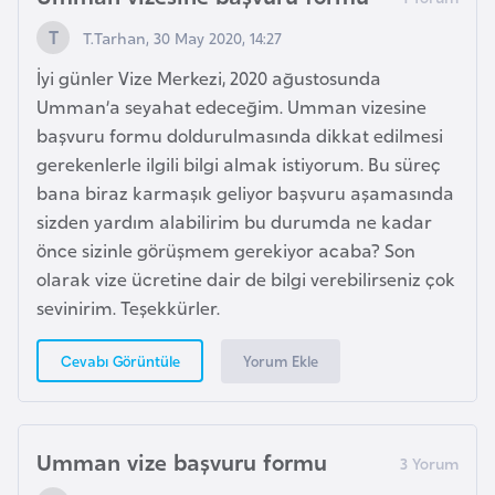
l
T.Tarhan, 30 May 2020, 14:27
g
a
İyi günler Vize Merkezi, 2020 ağustosunda
r
Umman’a seyahat edeceğim. Umman vizesine
i
başvuru formu doldurulmasında dikkat edilmesi
s
gerekenlerle ilgili bilgi almak istiyorum. Bu süreç
t
bana biraz karmaşık geliyor başvuru aşamasında
a
sizden yardım alabilirim bu durumda ne kadar
n
önce sizinle görüşmem gerekiyor acaba? Son
olarak vize ücretine dair de bilgi verebilirseniz çok
sevinirim. Teşekkürler.
B
u
Yorum Ekle
Cevabı Görüntüle
r
k
i
n
Umman vize başvuru formu
a