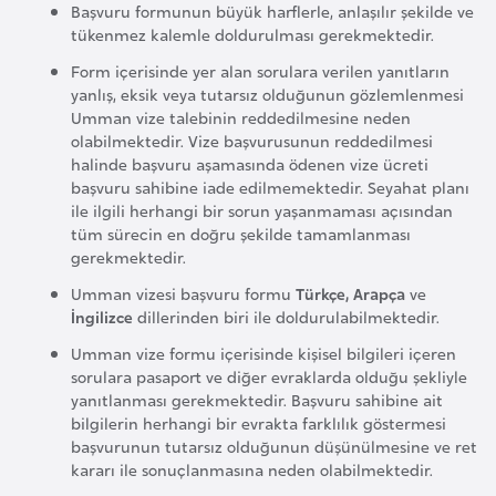
Başvuru formunun büyük harflerle, anlaşılır şekilde ve
a
tükenmez kalemle doldurulması gerekmektedir.
r
Form içerisinde yer alan sorulara verilen yanıtların
u
yanlış, eksik veya tutarsız olduğunun gözlemlenmesi
s
Umman vize talebinin reddedilmesine neden
olabilmektedir. Vize başvurusunun reddedilmesi
halinde başvuru aşamasında ödenen vize ücreti
B
başvuru sahibine iade edilmemektedir. Seyahat planı
e
ile ilgili herhangi bir sorun yaşanmaması açısından
tüm sürecin en doğru şekilde tamamlanması
l
gerekmektedir.
ç
i
Umman vizesi başvuru formu
Türkçe,
Arapça
ve
İngilizce
dillerinden biri ile doldurulabilmektedir.
k
a
Umman vize formu içerisinde kişisel bilgileri içeren
sorulara pasaport ve diğer evraklarda olduğu şekliyle
yanıtlanması gerekmektedir. Başvuru sahibine ait
B
bilgilerin herhangi bir evrakta farklılık göstermesi
e
başvurunun tutarsız olduğunun düşünülmesine ve ret
kararı ile sonuçlanmasına neden olabilmektedir.
n