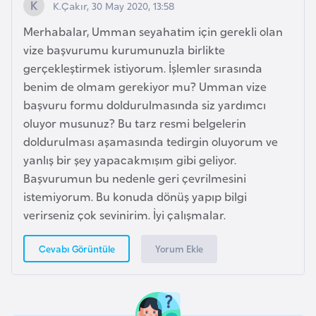
K.Çakır, 30 May 2020, 13:58
F
a
Merhabalar, Umman seyahatim için gerekli olan
s
vize başvurumu kurumunuzla birlikte
o
gerçekleştirmek istiyorum. İşlemler sırasında
benim de olmam gerekiyor mu? Umman vize
başvuru formu doldurulmasında siz yardımcı
Ç
oluyor musunuz? Bu tarz resmi belgelerin
a
doldurulması aşamasında tedirgin oluyorum ve
d
yanlış bir şey yapacakmışım gibi geliyor.
Başvurumun bu nedenle geri çevrilmesini
Ç
istemiyorum. Bu konuda dönüş yapıp bilgi
e
verirseniz çok sevinirim. İyi çalışmalar.
k
C
Yorum Ekle
Cevabı Görüntüle
u
m
h
u