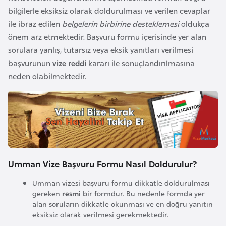
e
bilgilerle eksiksiz olarak doldurulması ve verilen cevaplar
y
ile ibraz edilen
belgelerin birbirine desteklemesi
oldukça
n
önem arz etmektedir. Başvuru formu içerisinde yer alan
sorulara yanlış, tutarsız veya eksik yanıtları verilmesi
başvurunun
vize reddi
kararı ile sonuçlandırılmasına
B
neden olabilmektedir.
a
n
g
l
a
d
e
Umman Vize Başvuru Formu Nasıl Doldurulur?
ş
Umman vizesi başvuru formu dikkatle doldurulması
gereken
resmi
bir formdur. Bu nedenle formda yer
B
alan soruların dikkatle okunması ve en doğru yanıtın
e
eksiksiz olarak verilmesi gerekmektedir.
l