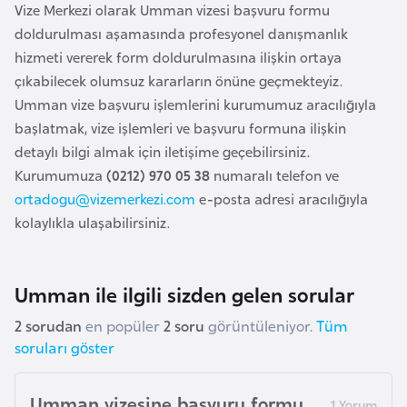
i
Vize Merkezi olarak Umman vizesi başvuru formu
n
doldurulması aşamasında profesyonel danışmanlık
hizmeti vererek form doldurulmasına ilişkin ortaya
çıkabilecek olumsuz kararların önüne geçmekteyiz.
B
Umman vize başvuru işlemlerini kurumumuz aracılığıyla
o
başlatmak, vize işlemleri ve başvuru formuna ilişkin
s
detaylı bilgi almak için iletişime geçebilirsiniz.
n
Kurumumuza
(0212) 970 05 38
numaralı telefon ve
a
ortadogu@vizemerkezi.com
e-posta adresi aracılığıyla
H
kolaylıkla ulaşabilirsiniz.
e
r
s
Umman ile ilgili sizden gelen sorular
e
k
2 sorudan
en popüler
2 soru
görüntüleniyor.
Tüm
soruları göster
B
u
Umman vizesine başvuru formu