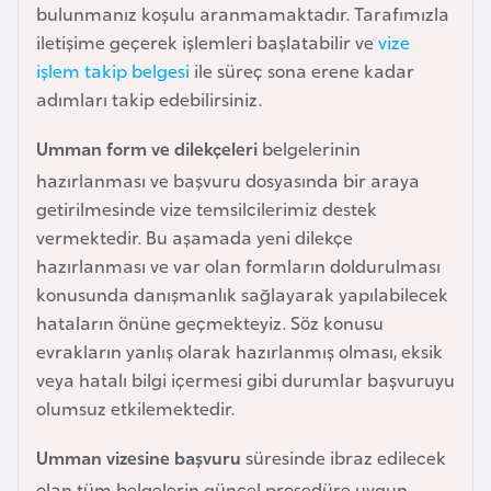
bulunmanız koşulu aranmamaktadır. Tarafımızla
e
iletişime geçerek işlemleri başlatabilir ve
vize
y
işlem takip belgesi
ile süreç sona erene kadar
n
adımları takip edebilirsiniz.
B
Umman form ve dilekçeleri
belgelerinin
a
hazırlanması ve başvuru dosyasında bir araya
n
getirilmesinde vize temsilcilerimiz destek
g
vermektedir. Bu aşamada yeni dilekçe
l
hazırlanması ve var olan formların doldurulması
a
konusunda danışmanlık sağlayarak yapılabilecek
d
hataların önüne geçmekteyiz. Söz konusu
e
evrakların yanlış olarak hazırlanmış olması, eksik
ş
veya hatalı bilgi içermesi gibi durumlar başvuruyu
olumsuz etkilemektedir.
B
Umman vizesine başvuru
süresinde ibraz edilecek
e
l
olan tüm belgelerin güncel prosedüre uygun