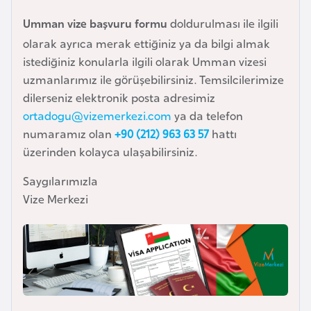
i
n
Umman vize başvuru formu
doldurulması ile ilgili
olarak ayrıca merak ettiğiniz ya da bilgi almak
istediğiniz konularla ilgili olarak Umman vizesi
B
uzmanlarımız ile görüşebilirsiniz. Temsilcilerimize
o
dilerseniz elektronik posta adresimiz
s
ortadogu@vizemerkezi.com
ya da telefon
n
numaramız olan
+90 (212) 963 63 57
hattı
a
üzerinden kolayca ulaşabilirsiniz.
H
e
Saygılarımızla
r
Vize Merkezi
s
e
k
B
u