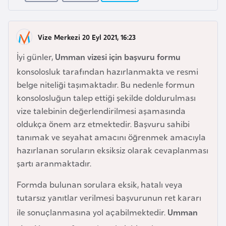
F
a
s
Vize Merkezi 20 Eyl 2021, 16:23
o
İyi günler,
Umman vizesi için başvuru formu
konsolosluk tarafından hazırlanmakta ve resmi
Ç
belge niteliği taşımaktadır. Bu nedenle formun
a
konsolosluğun talep ettiği şekilde doldurulması
d
vize talebinin değerlendirilmesi aşamasında
oldukça önem arz etmektedir. Başvuru sahibi
Ç
tanımak ve seyahat amacını öğrenmek amacıyla
e
hazırlanan soruların eksiksiz olarak cevaplanması
k
şartı aranmaktadır.
C
Formda bulunan sorulara eksik, hatalı veya
u
tutarsız yanıtlar verilmesi başvurunun ret kararı
m
h
ile sonuçlanmasına yol açabilmektedir.
Umman
u