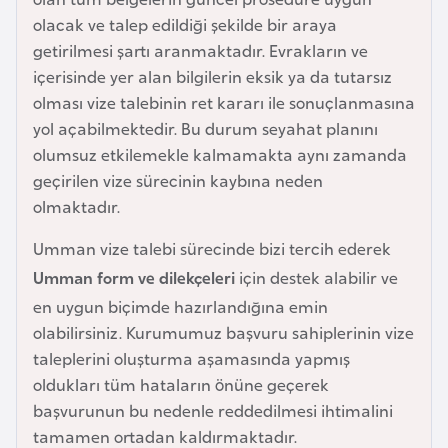
a
olacak ve talep edildiği şekilde bir araya
r
getirilmesi şartı aranmaktadır. Evrakların ve
u
içerisinde yer alan bilgilerin eksik ya da tutarsız
s
olması vize talebinin ret kararı ile sonuçlanmasına
yol açabilmektedir. Bu durum seyahat planını
olumsuz etkilemekle kalmamakta aynı zamanda
B
geçirilen vize sürecinin kaybına neden
e
olmaktadır.
l
ç
Umman vize talebi sürecinde bizi tercih ederek
i
Umman form ve dilekçeleri
için destek alabilir ve
k
en uygun biçimde hazırlandığına emin
a
olabilirsiniz. Kurumumuz başvuru sahiplerinin vize
taleplerini oluşturma aşamasında yapmış
B
oldukları tüm hataların önüne geçerek
e
başvurunun bu nedenle reddedilmesi ihtimalini
n
tamamen ortadan kaldırmaktadır.