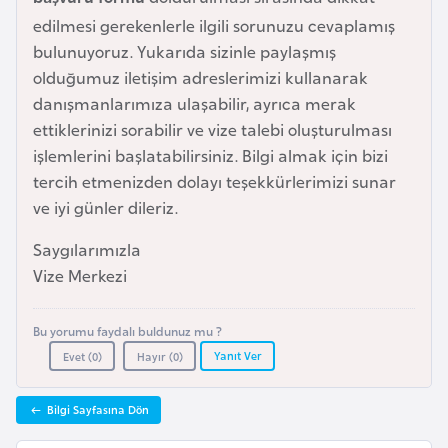
k
edilmesi gerekenlerle ilgili sorunuzu cevaplamış
a
bulunuyoruz. Yukarıda sizinle paylaşmış
olduğumuz iletişim adreslerimizi kullanarak
D
danışmanlarımıza ulaşabilir, ayrıca merak
e
ettiklerinizi sorabilir ve vize talebi oluşturulması
m
işlemlerini başlatabilirsiniz. Bilgi almak için bizi
o
tercih etmenizden dolayı teşekkürlerimizi sunar
k
ve iyi günler dileriz.
r
Saygılarımızla
a
Vize Merkezi
t
i
k
Bu yorumu faydalı buldunuz mu ?
K
Yanıt Ver
Evet (
0
)
Hayır (
0
)
o
n
Bilgi Sayfasına Dön
g