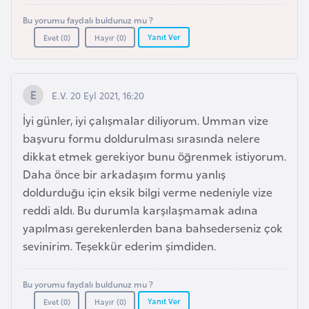
l
Bu yorumu faydalı buldunuz mu ?
g
Yanıt Ver
Evet (
0
)
Hayır (
0
)
a
r
i
E.V. 20 Eyl 2021, 16:20
s
t
İyi günler, iyi çalışmalar diliyorum. Umman vize
a
başvuru formu doldurulması sırasında nelere
n
dikkat etmek gerekiyor bunu öğrenmek istiyorum.
Daha önce bir arkadaşım formu yanlış
doldurduğu için eksik bilgi verme nedeniyle vize
B
reddi aldı. Bu durumla karşılaşmamak adına
u
yapılması gerekenlerden bana bahsederseniz çok
r
sevinirim. Teşekkür ederim şimdiden.
k
i
n
Bu yorumu faydalı buldunuz mu ?
a
Yanıt Ver
Evet (
0
)
Hayır (
0
)