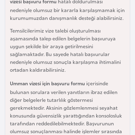
vizesi başvuru formu
hatalı doldurulması
r
nedeniyle olumsuz bir kararla karşılaşmamak için
i
kurumumuzdan danışmanlık desteği alabilirsiniz.
y
e
Temsilcilerimiz vize talebi oluşturulması
t
aşamasında talep edilen belgelerin başvuruya
i
uygun şekilde bir araya getirilmesini
sağlamaktadır. Bu sayede hatalı başvurular
nedeniyle olumsuz sonuçla karşılaşma ihtimalini
C
ortadan kaldırabilirsiniz.
e
z
Umman vizesi için başvuru formu
içerisinde
a
bulunan sorulara verilen yanıtların ibraz edilen
y
diğer belgelerle tutarlılık göstermesi
i
gerekmektedir. Aksinin gözlemlenmesi seyahat
r
konusunda güvensizlik yarattığından konsolosluk
tarafından reddedilebilmektedir. Başvurunun
C
olumsuz sonuçlanması halinde işlemler sırasında