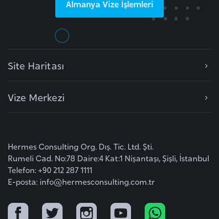
E
Almanya
Vize İşlemleri
t
i
y
o
Site Haritası
p
y
a
Vize Merkezi
F
i
l
Hermes Consulting Org. Dış. Tic. Ltd. Şti.
d
Rumeli Cad. No:78 Daire:4 Kat:1 Nişantaşı, Şişli, İstanbul
Telefon: +90 212 287 1111
i
E-posta:
info@hermesconsulting.com.tr
ş
i
S