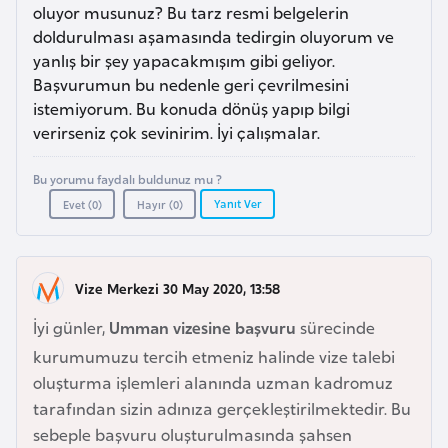
a
i
oluyor musunuz? Bu tarz resmi belgelerin
doldurulması aşamasında tedirgin oluyorum ve
yanlış bir şey yapacakmışım gibi geliyor.
A
Başvurumun bu nedenle geri çevrilmesini
z
istemiyorum. Bu konuda dönüş yapıp bilgi
e
verirseniz çok sevinirim. İyi çalışmalar.
r
b
Bu yorumu faydalı buldunuz mu ?
a
Yanıt Ver
Evet (
0
)
Hayır (
0
)
y
c
a
Vize Merkezi 30 May 2020, 13:58
n
İyi günler,
Umman vizesine başvuru
sürecinde
kurumumuzu tercih etmeniz halinde vize talebi
B
oluşturma işlemleri alanında uzman kadromuz
a
tarafından sizin adınıza gerçekleştirilmektedir. Bu
h
sebeple başvuru oluşturulmasında şahsen
r