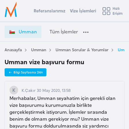
u
Hızlı
s
Referanslarımız
Vize İşlemleri
Başvuru yapmak istediğiniz ülkeyi seçin
Erişim
U
İ
Üye
t
Ülke Seçimi
m
Girişi
r
m
l
Umman
Tüm İşlemler
a
a
l
e
n
y
V
Anasayfa
Umman
Umman Sorular & Yorumlar
Umman
t
a
i
Umman vize başvuru formu
z
i
e
A
Bilgi Sayfasına Dön
İ
ş
v
ş
u
i
l
K.Çakır 30 May 2020, 13:58
s
e
Merhabalar, Umman seyahatim için gerekli olan
m
t
m
vize başvurumu kurumunuzla birlikte
u
l
gerçekleştirmek istiyorum. İşlemler sırasında
r
e
benim de olmam gerekiyor mu? Umman vize
y
r
başvuru formu doldurulmasında siz yardımcı