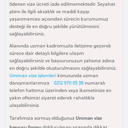
i
ödenen vize ücreti iade edilmemektedir. Seyahat
b
planı ile ilgili aksaklık ve maddi kayıp
u
yaşanmaması açısından sürecin kurumumuz
t
desteği ile en doğru şekilde yürütülmesini
i
sağlayabilirsiniz.
Alanında uzman kadromuzla iletişime geçerek
Ç
sürece dair detaylı bilgilere ulaşım
i
sağlayabilirsiniz ve başvurunuzun şahsınız adına
n
en doğru şekilde oluşturulmasını sağlayabilirsiniz.
Umman vize işlemleri
konusunda uzman
D
danışmanlarımıza
0212 970 05 38
numaralı
a
telefon hattımız üzerinden veya ikametinize en
n
yakın ofisimizi ziyaret ederek rahatlıkla
i
ulaşabilirsiniz.
m
a
Tarafımıza sormuş olduğunuz
Umman vize
r
başvuru formu
doldurulması sırasında dikkat