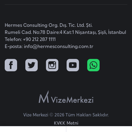
a
r
u
Hermes Consulting Org. Dış. Tic. Ltd. Şti.
s
Rumeli Cad. No:78 Daire:4 Kat:1 Nişantaşı, Şişli, İstanbul
Telefon: +90 212 287 1111
E-posta:
info@hermesconsulting.com.tr
B
e
l
ç
i
k
a
B
Vize Merkezi © 2026 Tüm Hakları Saklıdır.
e
KVKK Metni
n