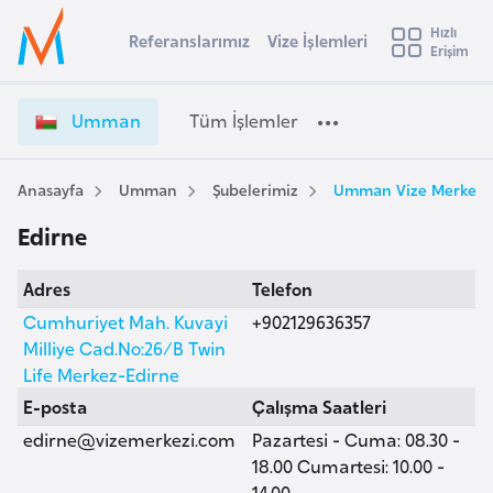
u
Hızlı
s
Referanslarımız
Vize İşlemleri
Başvuru yapmak istediğiniz ülkeyi seçin
Erişim
U
İ
Üye
t
Ülke Seçimi
m
Girişi
r
m
l
Umman
Tüm İşlemler
a
a
l
e
n
y
V
Anasayfa
Umman
Şubelerimiz
Umman Vize Merkezi,
t
a
i
Edirne
z
i
e
A
Adres
Telefon
İ
ş
v
ş
Cumhuriyet Mah. Kuvayi
+902129636357
u
i
l
Milliye Cad.No:26/B Twin
s
e
Life Merkez-Edirne
m
t
m
E-posta
Çalışma Saatleri
u
l
edirne@vizemerkezi.com
Pazartesi - Cuma: 08.30 -
r
e
18.00 Cumartesi: 10.00 -
y
r
14.00