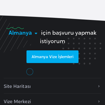
e
y
n
B
Almanya
için başvuru yapmak
a
istiyorum
n
g
l
Almanya
Vize İşlemleri
a
d
e
ş
Site Haritası
B
e
Vize Merkezi
l