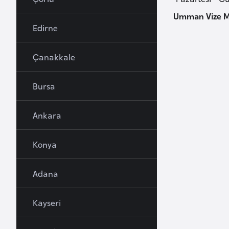
u
Umman Vize M
r
Edirne
y
a
Çanakkale
A
Bursa
z
e
Ankara
r
b
Konya
a
y
c
Adana
a
n
Kayseri
B