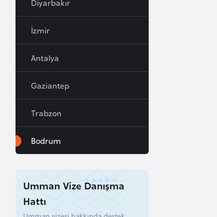
Diyarbakır
a
h
İzmir
r
e
Antalya
y
n
Gaziantep
B
Trabzon
a
n
Bodrum
g
l
a
d
Umman Vize Danışma
e
Hattı
ş
Umman vizesi hakkında destek