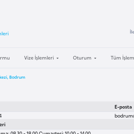
İl
leri
ormu
Vize İşlemleri
Oturum
Tüm İşlem
ezi, Bodrum
E-posta
4
bodrum
eri
ma: 08.30 - 18.00 Cumartesi: 10.00 - 14.00