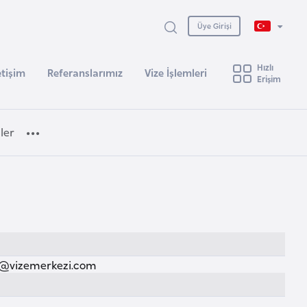
Üye Girişi
Hızlı
etişim
Referanslarımız
Vize İşlemleri
Erişim
ler
@vizemerkezi.com