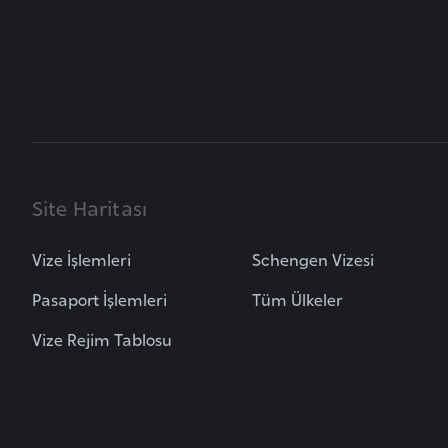
B
u
l
g
a
r
Site Haritası
i
s
t
Vize İşlemleri
Schengen Vizesi
a
Pasaport İşlemleri
Tüm Ülkeler
n
Vize Rejim Tablosu
B
u
r
k