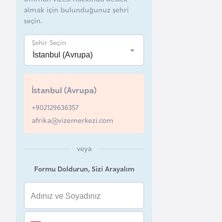
almak için bulunduğunuz şehri
B
seçin.
e
l
Şehir Seçin
a
r
u
İstanbul (Avrupa)
s
+902129636357
afrika@vizemerkezi.com
B
e
veya
l
ç
Formu Doldurun, Sizi Arayalım
i
k
a