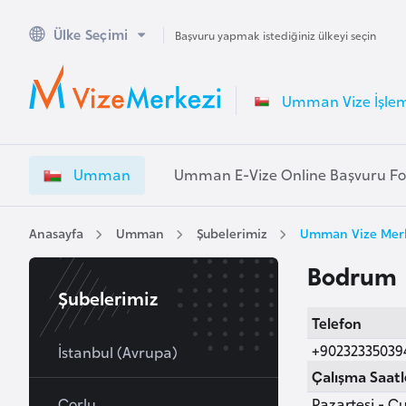
Ülke Seçimi
A
Başvuru yapmak istediğiniz ülkeyi seçin
v
u
Umman Vize İşlem
s
t
r
Umman
Umman E-Vize Online Başvuru F
a
l
y
Anasayfa
Umman
Şubelerimiz
Umman Vize Merk
a
Bodrum
Şubelerimiz
A
Telefon
v
+90232335039
u
İstanbul (Avrupa)
s
Çalışma Saatl
t
Çorlu
Pazartesi - Cu