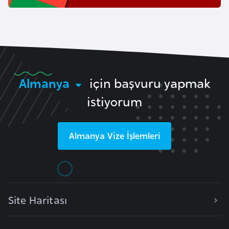
e
y
n
B
a
Almanya
için başvuru yapmak
n
istiyorum
g
l
a
Almanya
Vize İşlemleri
d
e
ş
Site Haritası
B
e
l