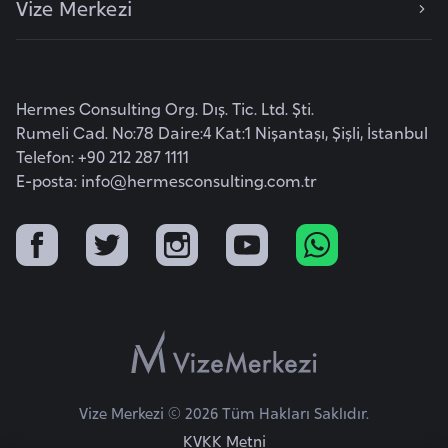
Vize Merkezi
a
r
u
s
Hermes Consulting Org. Dış. Tic. Ltd. Şti.
Rumeli Cad. No:78 Daire:4 Kat:1 Nişantaşı, Şişli, İstanbul
Telefon: +90 212 287 1111
B
E-posta:
info@hermesconsulting.com.tr
e
l
ç
i
k
a
B
e
Vize Merkezi © 2026 Tüm Hakları Saklıdır.
n
KVKK Metni