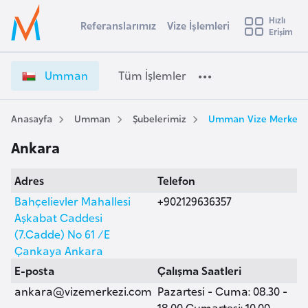
u
Hızlı
s
Referanslarımız
Vize İşlemleri
Başvuru yapmak istediğiniz ülkeyi seçin
Erişim
U
İ
Üye
t
Ülke Seçimi
m
Girişi
r
m
l
Umman
Tüm İşlemler
a
a
l
e
n
y
V
Anasayfa
Umman
Şubelerimiz
Umman Vize Merkezi,
t
a
i
Ankara
z
i
e
A
Adres
Telefon
İ
ş
v
ş
Bahçelievler Mahallesi
+902129636357
u
i
l
Aşkabat Caddesi
s
e
(7.Cadde) No 61 /E
m
t
m
Çankaya Ankara
u
l
E-posta
Çalışma Saatleri
r
e
ankara@vizemerkezi.com
Pazartesi - Cuma: 08.30 -
y
r
18.00 Cumartesi: 10.00 -