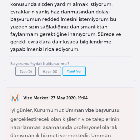
a
i
konusunda sizden yardım almak istiyorum.
Evrakların yanlış hazırlanmasından dolayı
başvurumun reddedilmesini istemiyorum bu
A
yüzden sizin sağladığınız danışmanlıktan
z
faylanmam gerektiğine inanıyorum. Sürece ve
e
gerekli evraklara dair kısaca bilgilendirme
r
yapabilmenizi rica ediyorum.
b
a
Bu yorumu faydalı buldunuz mu ?
y
Yanıt Ver
Evet (
0
)
Hayır (
0
)
c
a
n
Vize Merkezi 27 May 2020, 19:04
İyi günler, Kurumumuz
Umman vize başvurusu
B
gerçekleştirecek olan kişilerin vize taleplerinin
a
hazırlanması aşamasında profesyonel olarak
h
danışmanlık hizmeti vermektedir. Umman
r