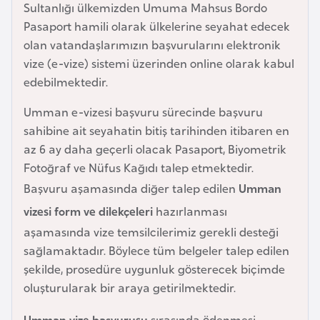
Sultanlığı ülkemizden Umuma Mahsus Bordo
e
Pasaport hamili olarak ülkelerine seyahat edecek
y
olan vatandaşlarımızın başvurularını elektronik
n
vize (e-vize) sistemi üzerinden online olarak kabul
edebilmektedir.
B
a
Umman e-vizesi başvuru sürecinde başvuru
n
sahibine ait seyahatin bitiş tarihinden itibaren en
g
az 6 ay daha geçerli olacak Pasaport, Biyometrik
l
Fotoğraf ve Nüfus Kağıdı talep etmektedir.
a
Başvuru aşamasında diğer talep edilen
Umman
d
vizesi form ve dilekçeleri
hazırlanması
e
aşamasında vize temsilcilerimiz gerekli desteği
ş
sağlamaktadır. Böylece tüm belgeler talep edilen
şekilde, prosedüre uygunluk gösterecek biçimde
B
oluşturularak bir araya getirilmektedir.
e
l
Umman vize başvurusu
sırasında ödenmesi