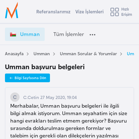
u
Hızlı
s
Referanslarımız
Vize İşlemleri
Başvuru yapmak istediğiniz ülkeyi seçin
Erişim
U
İ
Üye
t
Ülke Seçimi
m
Girişi
r
m
l
Umman
Tüm İşlemler
a
a
l
e
n
y
V
Anasayfa
Umman
Umman Sorular & Yorumlar
Umman
t
a
i
Umman başvuru belgeleri
z
i
e
A
Bilgi Sayfasına Dön
İ
ş
v
ş
u
i
l
C.Cetin 27 May 2020, 19:04
s
e
Merhabalar, Umman başvuru belgeleri ile ilgili
m
t
m
bilgi almak istiyorum. Umman seyahatim için size
u
l
hangi evrakları teslim etmem gerekiyor? Başvuru
r
e
sırasında doldurulması gereken formlar ve
y
r
talebim için gerekli olan dilekçelerin yazılması