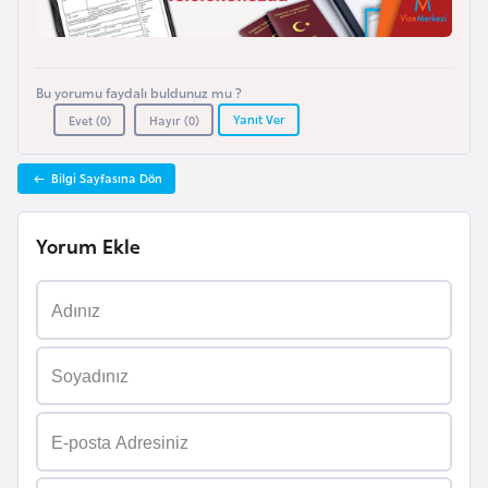
l
g
a
Bu yorumu faydalı buldunuz mu ?
r
Yanıt Ver
Evet (
0
)
Hayır (
0
)
i
s
Bilgi Sayfasına Dön
t
a
n
Yorum Ekle
B
u
r
k
i
n
a