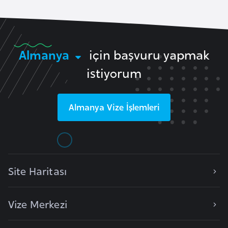
r
i
y
Almanya
için başvuru yapmak
e
t
istiyorum
i
Almanya
Vize İşlemleri
C
e
z
a
y
Site Haritası
i
r
Vize Merkezi
C