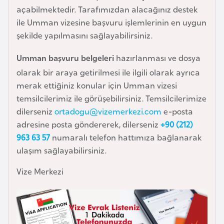
i
açabilmektedir. Tarafımızdan alacağınız destek
n
ile Umman vizesine başvuru işlemlerinin en uygun
şekilde yapılmasını sağlayabilirsiniz.
B
Umman başvuru belgeleri
hazırlanması ve dosya
o
s
olarak bir araya getirilmesi ile ilgili olarak ayrıca
n
merak ettiğiniz konular için Umman vizesi
a
temsilcilerimiz ile görüşebilirsiniz. Temsilcilerimize
H
dilerseniz
ortadogu@vizemerkezi.com
e-posta
e
adresine posta göndererek, dilerseniz
+90 (212)
r
963 63 57
numaralı telefon hattımıza bağlanarak
s
ulaşım sağlayabilirsiniz.
e
Vize Merkezi
k
B
u