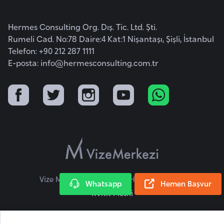
i
b
Hermes Consulting Org. Dış. Tic. Ltd. Şti.
u
Rumeli Cad. No:78 Daire:4 Kat:1 Nişantaşı, Şişli, İstanbul
t
Telefon: +90 212 287 1111
i
E-posta:
info@hermesconsulting.com.tr
Ç
i
n
D
a
n
i
Vize Merkezi © 2026 Tüm Hakları Saklıdır.
Whatsapp
Hemen Başvur
m
KVKK Metni
a
r