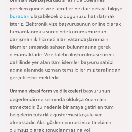
a
gereken güncel vize ücretlerine dair detaylı bilgiye
r
buradan
ulaşabilecek olduğunuzu hatırlatmak
u
isteriz. Elektronik vize başvurusunun online olarak
s
tamamlanması sürecinde kurumumuzdan
danışmanlık hizmeti alan vatandaşlarımızın
işlemler sırasında şahsen bulunmasına gerek
B
olmamaktadır. Vize talebi oluşturulması süreci
e
dahilinde yer alan tüm işlemler başvuru sahibi
l
adına alanında uzman temsilcilerimiz tarafından
ç
gerçekleştirilmektedir.
i
k
Umman vizesi form ve dilekçeleri
başvurunun
a
değerlendirme kısmında oldukça önem arz
etmektedir. Bu nedenle bir araya getirilen tüm
B
belgelerin tutarlılık göstermesi koşulu yer
e
almaktadır. Aksi gözlemlenmesi vize talebinin
n
olumsuz olarak sonuçlanmasına yol