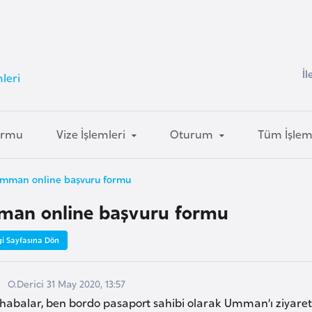
İl
leri
ormu
Vize İşlemleri
Oturum
Tüm İşlem
mman online başvuru formu
an online başvuru formu
gi Sayfasına Dön
O.Derici 31 May 2020, 13:57
habalar, ben bordo pasaport sahibi olarak Umman’ı ziyaret