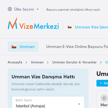
Ülke Seçimi
A
Başvuru yapmak istediğiniz ülkeyi seçin
v
u
Umman Vize İşlem
s
t
r
Umman
Umman E-Vize Online Başvuru F
a
l
y
Anasayfa
Umman
Umman Sorular & Yorumlar
U
a
Umm
Umman Vize Danışma Hattı
A
Umman vizesi hakkında destek almak için
Bil
v
bulunduğunuz şehri seçin.
u
s
Şehir Seçin
Mer
t