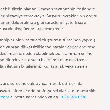
recek kişilerin planan Umman seyahatinin başlangıç
lerini tavsiye etmekteyiz. Başvuru evraklarının doğru
unun doldurulması gibi süreçlerini yeterli süre
ası oldukça önem arz etmektedir.
sahiplerinin vize talebi oluşturma sürecinde yapmış
inde yapılan dikkatsizlikler ve hatalar değerlendirme
ddedilmesine neden olabilmektedir. Umman online
dirilerek vize sonucu belirtilmiş olan elektronik
 iletişim bilgilerimizi kullanarak veya size en
.
şvuru sürecine dair ayrıca merak ettiklerinizi
şvuru işlemlerinde profesyonel olarak danışmanlık
i.com
e-posta adresinden ya da
0212 970 0538