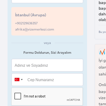
başv
u
baş
r
dah
İstanbul (Avrupa)
y
olab
a
+902129636357
afrika@vizemerkezi.com
Bu yo
A
z
veya
e
Formu Doldurun, Sizi Arayalım
r
İyi
b
olan
a
y
sahi
c
Onl
a
baş
n
vize
tam
B