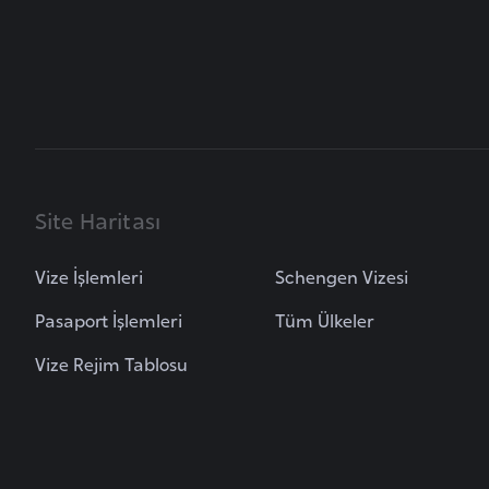
i
n
a
F
a
s
o
Site Haritası
Ç
Vize İşlemleri
Schengen Vizesi
a
d
Pasaport İşlemleri
Tüm Ülkeler
Vize Rejim Tablosu
Ç
e
k
C