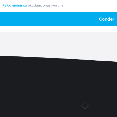
KVKK metninizi
okudum, onaylıyorum.
Gönder