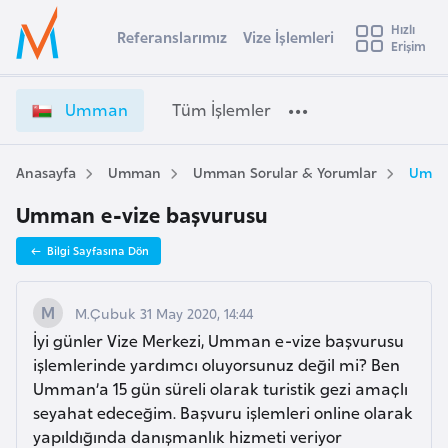
u
Hızlı
s
Referanslarımız
Vize İşlemleri
Başvuru yapmak istediğiniz ülkeyi seçin
Erişim
U
İ
Üye
t
Ülke Seçimi
m
Girişi
r
m
l
Umman
Tüm İşlemler
a
a
l
e
n
y
V
Anasayfa
Umman
Umman Sorular & Yorumlar
Umman
t
a
i
Umman e-vize başvurusu
z
i
e
A
Bilgi Sayfasına Dön
İ
ş
v
ş
u
i
l
M.Çubuk 31 May 2020, 14:44
s
e
İyi günler Vize Merkezi, Umman e-vize başvurusu
m
t
m
işlemlerinde yardımcı oluyorsunuz değil mi? Ben
u
l
Umman’a 15 gün süreli olarak turistik gezi amaçlı
r
e
seyahat edeceğim. Başvuru işlemleri online olarak
y
r
yapıldığında danışmanlık hizmeti veriyor