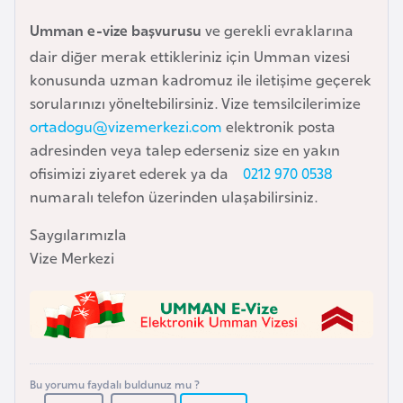
i
n
Umman e-vize başvurusu
ve gerekli evraklarına
dair diğer merak ettikleriniz için Umman vizesi
konusunda uzman kadromuz ile iletişime geçerek
B
sorularınızı yöneltebilirsiniz. Vize temsilcilerimize
o
ortadogu@vizemerkezi.com
elektronik posta
s
adresinden veya talep ederseniz size en yakın
n
ofisimizi ziyaret ederek ya da
0212 970 0538
a
numaralı telefon üzerinden ulaşabilirsiniz.
H
e
Saygılarımızla
r
Vize Merkezi
s
e
k
B
Bu yorumu faydalı buldunuz mu ?
u