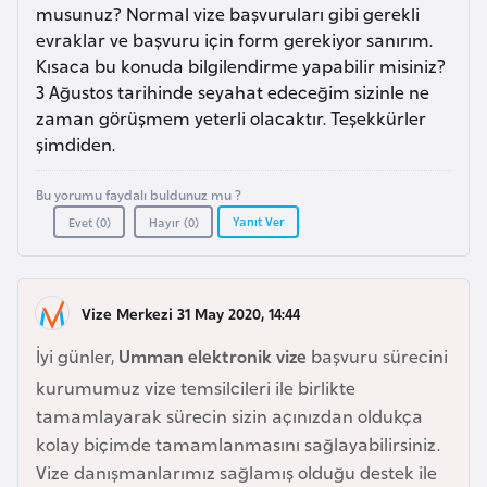
a
i
musunuz? Normal vize başvuruları gibi gerekli
evraklar ve başvuru için form gerekiyor sanırım.
Kısaca bu konuda bilgilendirme yapabilir misiniz?
A
3 Ağustos tarihinde seyahat edeceğim sizinle ne
z
zaman görüşmem yeterli olacaktır. Teşekkürler
e
şimdiden.
r
b
Bu yorumu faydalı buldunuz mu ?
a
Yanıt Ver
Evet (
0
)
Hayır (
0
)
y
c
a
Vize Merkezi 31 May 2020, 14:44
n
İyi günler,
Umman elektronik vize
başvuru sürecini
kurumumuz vize temsilcileri ile birlikte
B
tamamlayarak sürecin sizin açınızdan oldukça
a
kolay biçimde tamamlanmasını sağlayabilirsiniz.
h
Vize danışmanlarımız sağlamış olduğu destek ile
r