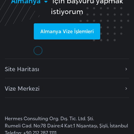
Almanya
için başvuru yapmak
r
istiyorum
i
y
e
Almanya
Vize İşlemleri
t
i
C
Site Haritası
e
z
a
Vize Merkezi
y
i
r
Hermes Consulting Org. Dış. Tic. Ltd. Şti.
Rumeli Cad. No:78 Daire:4 Kat:1 Nişantaşı, Şişli, İstanbul
C
Telefon: +90 212 287 1111