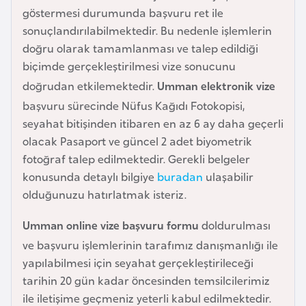
göstermesi durumunda başvuru ret ile
a
sonuçlandırılabilmektedir. Bu nedenle işlemlerin
r
doğru olarak tamamlanması ve talep edildiği
u
biçimde gerçekleştirilmesi vize sonucunu
s
doğrudan etkilemektedir.
Umman elektronik vize
başvuru sürecinde Nüfus Kağıdı Fotokopisi,
B
seyahat bitişinden itibaren en az 6 ay daha geçerli
e
olacak Pasaport ve güncel 2 adet biyometrik
l
fotoğraf talep edilmektedir. Gerekli belgeler
ç
konusunda detaylı bilgiye
buradan
ulaşabilir
i
olduğunuzu hatırlatmak isteriz.
k
a
Umman online vize başvuru formu
doldurulması
ve başvuru işlemlerinin tarafımız danışmanlığı ile
B
yapılabilmesi için seyahat gerçekleştirileceği
e
tarihin 20 gün kadar öncesinden temsilcilerimiz
n
ile iletişime geçmeniz yeterli kabul edilmektedir.