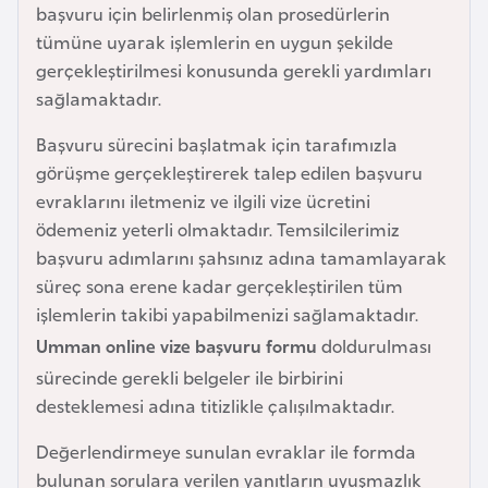
başvuru için belirlenmiş olan prosedürlerin
e
tümüne uyarak işlemlerin en uygun şekilde
y
gerçekleştirilmesi konusunda gerekli yardımları
n
sağlamaktadır.
B
Başvuru sürecini başlatmak için tarafımızla
a
görüşme gerçekleştirerek talep edilen başvuru
n
evraklarını iletmeniz ve ilgili vize ücretini
g
ödemeniz yeterli olmaktadır. Temsilcilerimiz
l
başvuru adımlarını şahsınız adına tamamlayarak
a
süreç sona erene kadar gerçekleştirilen tüm
d
işlemlerin takibi yapabilmenizi sağlamaktadır.
e
Umman online vize başvuru formu
doldurulması
ş
sürecinde gerekli belgeler ile birbirini
desteklemesi adına titizlikle çalışılmaktadır.
B
Değerlendirmeye sunulan evraklar ile formda
e
bulunan sorulara verilen yanıtların uyuşmazlık
l