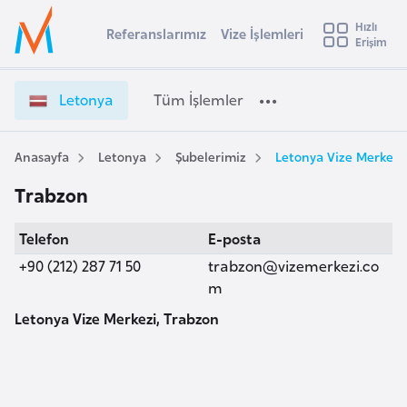
u
Hızlı
s
Referanslarımız
Vize İşlemleri
Başvuru yapmak istediğiniz ülkeyi seçin
Erişim
L
İ
Üye
t
Ülke Seçimi
e
Girişi
r
t
l
Letonya
Tüm İşlemler
a
o
l
e
n
y
y
Anasayfa
Letonya
Şubelerimiz
Letonya Vize Merkezi
t
a
a
Trabzon
V
i
i
A
Telefon
E-posta
z
ş
v
e
+90 (212) 287 71 50
trabzon@vizemerkezi.co
u
i
İ
m
s
ş
Letonya Vize Merkezi, Trabzon
m
t
l
u
e
r
m
y
l