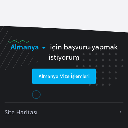
a
e
r
i
A
z
e
r
Almanya
için başvuru yapmak
b
istiyorum
a
y
c
Almanya
Vize İşlemleri
a
n
B
a
Site Haritası
h
r