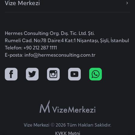
Vize Merkezi
e
y
n
Hermes Consulting Org. Dış. Tic. Ltd. Şti.
B
Rumeli Cad. No:78 Daire:4 Kat:1 Nişantaşı, Şişli, İstanbul
a
Telefon: +90 212 287 1111
n
E-posta:
info@hermesconsulting.com.tr
g
l
a
d
e
ş
B
Vize Merkezi © 2026 Tüm Hakları Saklıdır.
e
KVKK Metni
l