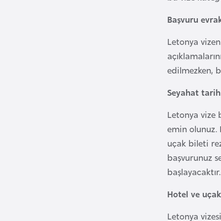
u
m
Başvuru evrak
h
Letonya vizeni
u
r
açıklamaların
i
edilmezken, b
y
Seyahat tarih
e
t
Letonya vize b
i
emin olunuz. 
uçak bileti re
C
başvurunuz se
e
başlayacaktır
z
a
Hotel ve uçak
y
i
Letonya vizesi