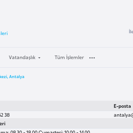
İl
leri
Vatandaşlık
Tüm İşlemler
ezi, Antalya
E-posta
52 38
antalya
eri
ma: 08.30 - 18.00 Cumartesi: 10.00 - 14.00