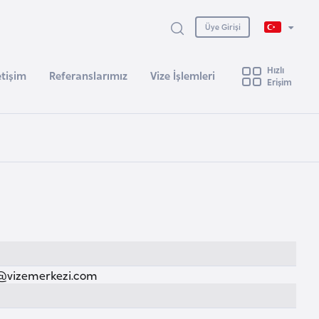
Üye Girişi
Hızlı
etişim
Referanslarımız
Vize İşlemleri
Erişim
@vizemerkezi.com