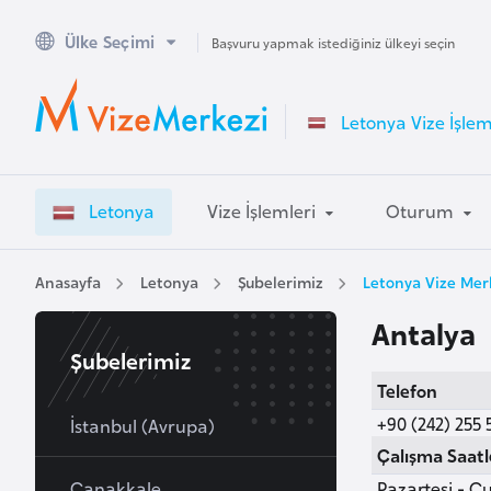
Ülke Seçimi
A
Başvuru yapmak istediğiniz ülkeyi seçin
v
u
Letonya Vize İşlem
s
t
r
Letonya
Vize İşlemleri
Oturum
a
l
y
Anasayfa
Letonya
Şubelerimiz
Letonya Vize Merk
a
Antalya
Şubelerimiz
A
Telefon
v
+90 (242) 255 
u
İstanbul (Avrupa)
s
Çalışma Saatl
t
Çanakkale
Pazartesi - Cu