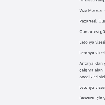
Vize Merkezi –
B
u
Pazartesi, Cum
l
g
Cumartesi günü
a
Letonya vizes
r
i
Letonya vizes
s
t
Antalya’ dan 
a
çalışma alanı
n
öncelikleriniz
B
Letonya vizes
u
Başvuru için 
r
k