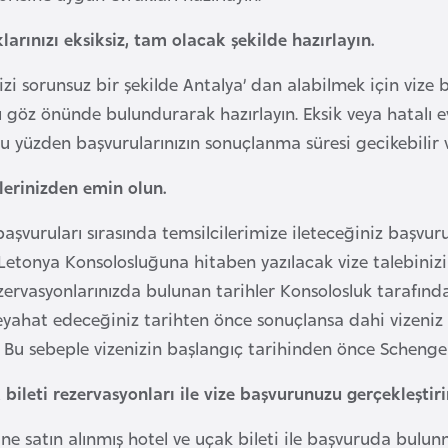
larınızı eksiksiz, tam olacak şekilde hazırlayın.
zi sorunsuz bir şekilde Antalya’ dan alabilmek için vize 
ı göz önünde bulundurarak hazırlayın. Eksik veya hatalı e
u yüzden başvurularınızın sonuçlanma süresi gecikebilir
lerinizden emin olun.
aşvuruları sırasında temsilcilerimize ileteceğiniz başvuru
Letonya Konsolosluğuna hitaben yazılacak vize talebinizin 
zervasyonlarınızda bulunan tarihler Konsolosluk tarafından
yahat edeceğiniz tarihten önce sonuçlansa dahi vizeniz 
. Bu sebeple vizenizin başlangıç tarihinden önce Schenge
 bileti rezervasyonları ile vize başvurunuzu gerçekleştiri
ne satın alınmış hotel ve uçak bileti ile başvuruda bulunm