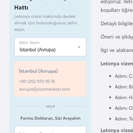
ediyoruz. İlet
Hattı
koşulları öğre
B
Letonya vizesi hakkında destek
e
almak için bulunduğunuz şehri
Detaylı bilgil
l
seçin.
a
Öneri ve şikây
r
Şehir Seçin
u
İlgi ve alakan
s
Letonya vizen
İstanbul (Avrupa)
B
Adım: Ç
+90 (212) 970 05 74
e
Adım: Bi
avrupa@vizemerkezi.com
l
ç
Adım: Ha
i
veya
Adım: O
k
Formu Doldurun, Sizi Arayalım
Adım: T
a
Letonya vizes