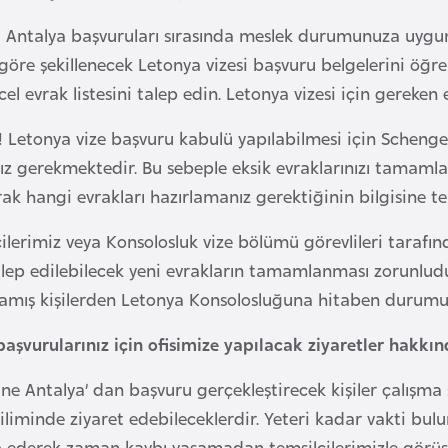
i Antalya başvuruları sırasında meslek durumunuza uygun
re şekillenecek Letonya vizesi başvuru belgelerini öğren
l evrak listesini talep edin. Letonya vizesi için gereken e
! Letonya vize başvuru kabulü yapılabilmesi için Schengen 
 gerekmektedir. Bu sebeple eksik evraklarınızı tamaml
rak hangi evrakları hazırlamanız gerektiğinin bilgisine tem
cilerimiz veya Konsolosluk vize bölümü görevlileri tarafı
lep edilebilecek yeni evrakların tamamlanması zorunludur.
ş kişilerden Letonya Konsolosluğuna hitaben durumu anl
başvurularınız için ofisimize yapılacak ziyaretler hakkı
ine Antalya’ dan başvuru gerçekleştirecek kişiler çalışma 
liminde ziyaret edebileceklerdir. Yeteri kadar vakti bul
 ederek zaman kaybı yaşamadan temsilcilerimizle görüş