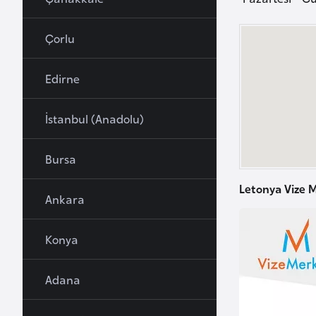
u
r
Çorlu
y
a
Edirne
A
İstanbul (Anadolu)
z
e
Bursa
r
b
Letonya Vize M
Ankara
a
y
c
Konya
a
n
Adana
B