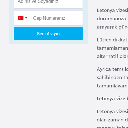
B
Letonya vizes
e
durumunuza gö
n
arayarak günce
i
Beni Arayın
n
Lütfen dikkat
tamamlamanız
B
alternatif ola
o
s
Ayrıca temsil
n
sahibinden ta
a
tamamlayamamı
H
e
Letonya vize 
r
s
Letonya vizes
e
olan zaman di
k
randevu talep