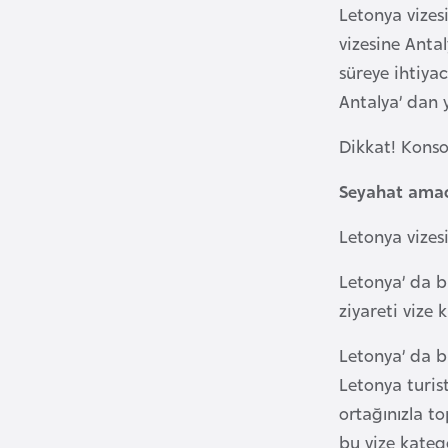
Letonya vizes
i
vizesine Anta
n
süreye ihtiyac
a
Antalya’ dan y
F
a
Dikkat! Konso
s
o
Seyahat amacı
Letonya vizes
Ç
a
Letonya’ da b
d
ziyareti vize 
Ç
Letonya’ da b
e
Letonya turis
k
ortağınızla to
C
bu vize katego