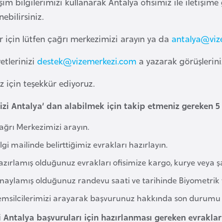
işim bilgilerimizi kullanarak Antalya ofisimiz ile iletişime
nebilirsiniz.
er için lütfen çağrı merkezimizi arayın ya da
antalya@viz
etlerinizi
destek@vizemerkezi.com
a yazarak görüşlerinizi
ız için teşekkür ediyoruz.
izi Antalya’ dan alabilmek için takip etmeniz gereken 
ağrı Merkezimizi arayın.
lgi mailinde belirttiğimiz evrakları hazırlayın.
zırlamış olduğunuz evrakları ofisimize kargo, kurye veya şa
naylamış olduğunuz randevu saati ve tarihinde Biyometrik v
emsilcilerimizi arayarak başvurunuz hakkında son durumu ö
i Antalya başvuruları için hazırlanması gereken evrakla