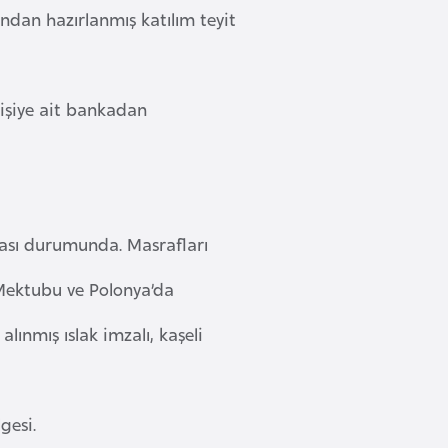
ından hazırlanmış katılım teyit
kişiye ait bankadan
ması durumunda. Masrafları
 Mektubu ve Polonya’da
lınmış ıslak imzalı, kaşeli
gesi.