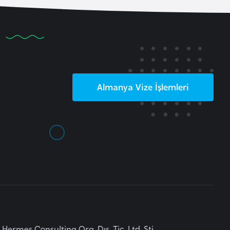
Almanya
Vize İşlemleri
Hermes Consulting Org. Dış. Tic. Ltd. Şti.