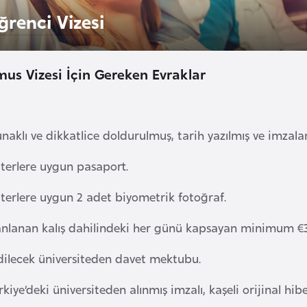
ğrenci Vizesi
mus Vizesi İçin Gereken Evraklar
naklı ve dikkatlice doldurulmuş, tarih yazılmış ve imzal
iterlere uygun pasaport.
iterlere uygun 2 adet biyometrik fotoğraf.
anlanan kalış dahilindeki her günü kapsayan minimum €30.
dilecek üniversiteden davet mektubu.
kiye’deki üniversiteden alınmış imzalı, kaşeli orijinal hi