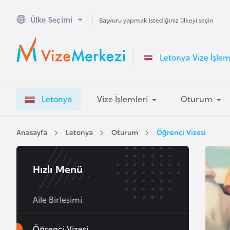
Ülke Seçimi
A
Başvuru yapmak istediğiniz ülkeyi seçin
v
u
Letonya Vize İşlem
s
t
r
Letonya
Vize İşlemleri
Oturum
a
l
y
Anasayfa
Letonya
Oturum
Öğrenci Vizesi
a
Hızlı Menü
A
v
u
Aile Birleşimi
s
t
Öğrenci Vizesi