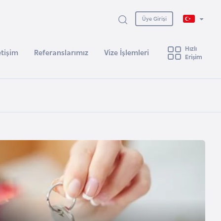
Üye Girişi
Hızlı
etişim
Referanslarımız
Vize İşlemleri
Erişim