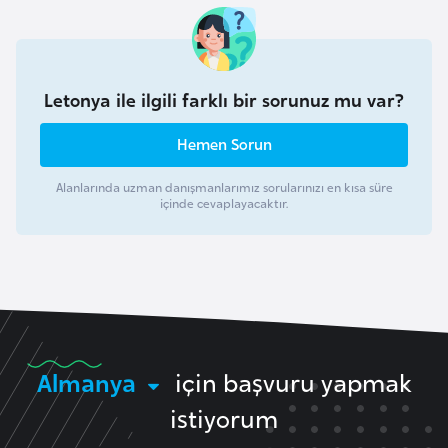
l
g
a
r
Letonya ile ilgili farklı bir sorunuz mu var?
i
Hemen Sorun
s
t
Alanlarında uzman danışmanlarımız sorularınızı en kısa süre
a
içinde cevaplayacaktır.
n
B
u
r
k
Almanya
için başvuru yapmak
i
n
istiyorum
a