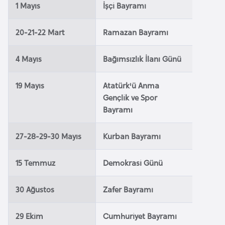
1 Mayıs
İşçi Bayramı
a
r
20-21-22 Mart
Ramazan Bayramı
u
s
4 Mayıs
Bağımsızlık İlanı Günü
B
19 Mayıs
Atatürk'ü Anma
e
Gençlik ve Spor
l
Bayramı
ç
i
27-28-29-30 Mayıs
Kurban Bayramı
k
a
15 Temmuz
Demokrasi Günü
B
30 Ağustos
Zafer Bayramı
e
n
29 Ekim
Cumhuriyet Bayramı