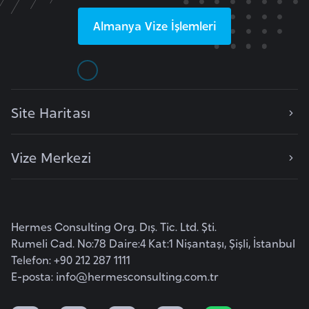
F
Almanya
Vize İşlemleri
a
s
o
Ç
Site Haritası
a
d
Vize Merkezi
Ç
e
k
Hermes Consulting Org. Dış. Tic. Ltd. Şti.
C
Rumeli Cad. No:78 Daire:4 Kat:1 Nişantaşı, Şişli, İstanbul
u
Telefon: +90 212 287 1111
m
E-posta:
info@hermesconsulting.com.tr
h
u