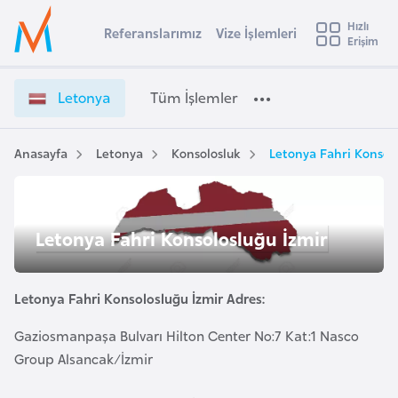
u
Hızlı
s
Referanslarımız
Vize İşlemleri
Başvuru yapmak istediğiniz ülkeyi seçin
Erişim
L
İ
Üye
t
Ülke Seçimi
e
Girişi
r
t
l
Letonya
Tüm İşlemler
a
o
l
e
n
y
y
Anasayfa
Letonya
Konsolosluk
Letonya Fahri Konsol
t
a
a
V
i
i
A
Letonya Fahri Konsolosluğu İzmir
z
ş
v
e
u
i
İ
s
Letonya Fahri Konsolosluğu İzmir Adres:
ş
m
t
l
Gaziosmanpaşa Bulvarı Hilton Center No:7 Kat:1 Nasco
u
e
Group Alsancak/İzmir
r
m
y
l