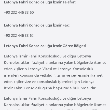
Letonya Fahri Konsolosluğu İzmir Telefon:
a
e
r
+90 232 446 33 60
i
A
z
Letonya Fahri Konsolosluğu İzmir Fax:
e
+90 232 446 33 62
r
b
Letonya Fahri Konsolosluğu İzmir Görev Bölgesi
a
y
Letonya İzmir Fahri Konsolosluğu ve diğer Letonya
c
Konsoloslukları faaliyet alanlarına yakın bölgelerde ikamet
a
eden kişilerin Letonya Vizesi ve Letonya Konsolosluk
n
işlemleri konusunda yetkilidir. İzmir ve çevresinde ikamet
eden kişiler vize ve konsolosluk işlemleri için Letonya
İzmir Fahri Konsolosluğu’na başvuruda bulunmalıdır.
B
a
Letonya İzmir Fahri Konsolosluğu ve diğer Letonya
h
Konsoloslukları faaliyet alanlarına yakın bölgelerde ikamet
r