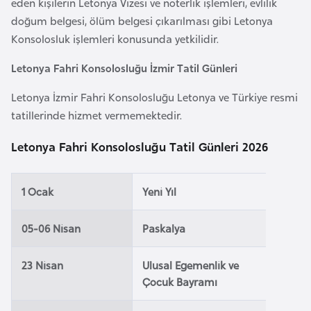
eden kişilerin Letonya Vizesi ve noterlik işlemleri, evlilik
e
doğum belgesi, ölüm belgesi çıkarılması gibi Letonya
y
Konsolosluk işlemleri konusunda yetkilidir.
n
Letonya Fahri Konsolosluğu İzmir Tatil Günleri
B
Letonya İzmir Fahri Konsolosluğu Letonya ve Türkiye resmi
a
tatillerinde hizmet vermemektedir.
n
g
Letonya Fahri Konsolosluğu Tatil Günleri 2026
l
a
1 Ocak
Yeni Yıl
d
e
05-06 Nisan
Paskalya
ş
23 Nisan
Ulusal Egemenlik ve
B
Çocuk Bayramı
e
l