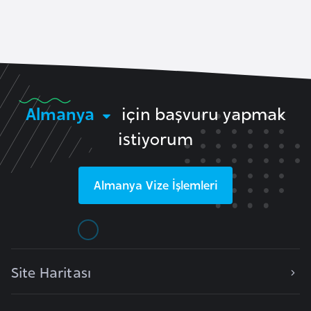
a
e
r
i
A
z
e
r
Almanya
için başvuru yapmak
b
istiyorum
a
y
c
Almanya
Vize İşlemleri
a
n
B
a
Site Haritası
h
r