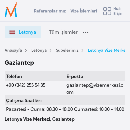
u
Hızlı
s
Referanslarımız
Vize İşlemleri
Başvuru yapmak istediğiniz ülkeyi seçin
Erişim
L
İ
Üye
t
Ülke Seçimi
e
Girişi
r
t
l
Letonya
Tüm İşlemler
a
o
l
e
n
y
y
Anasayfa
Letonya
Şubelerimiz
Letonya Vize Merkezi
t
a
a
Gaziantep
V
i
i
A
Telefon
E-posta
z
ş
v
e
+90 (342) 255 54 35
gaziantep@vizemerkezi.c
u
i
İ
om
s
ş
Çalışma Saatleri
m
t
l
Pazartesi - Cuma: 08.30 - 18.00 Cumartesi: 10.00 - 14.00
u
e
r
m
Letonya Vize Merkezi, Gaziantep
y
l