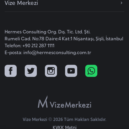
Vize Merkezi
e
y
n
Hermes Consulting Org. Dış. Tic. Ltd. Şti.
B
Rumeli Cad. No:78 Daire:4 Kat:1 Nişantaşı, Şişli, İstanbul
a
Telefon: +90 212 287 1111
n
E-posta:
info@hermesconsulting.com.tr
g
l
a
d
e
ş
B
Vize Merkezi © 2026 Tüm Hakları Saklıdır.
e
KVKK Metni
l