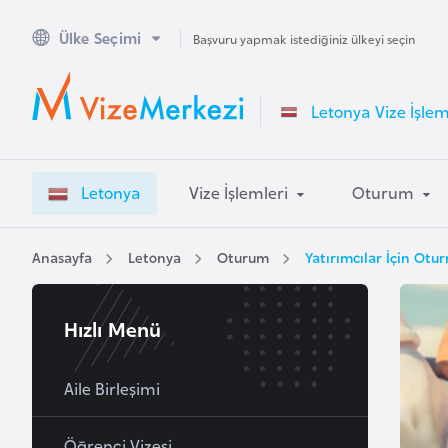
Ülke Seçimi
A
Başvuru yapmak istediğiniz ülkeyi seçin
v
u
Letonya Vize İşlem
s
t
r
Letonya
Vize İşlemleri
Oturum
a
l
y
Anasayfa
Letonya
Oturum
Yatırımcılar İçin Otu
a
Hızlı Menü
A
v
u
Aile Birleşimi
s
t
Öğrenci Vizesi