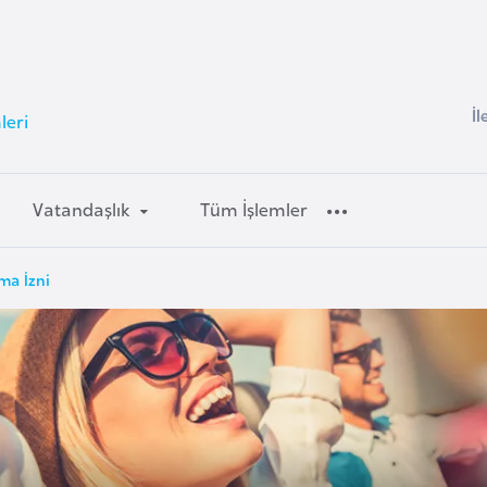
İl
leri
Vatandaşlık
Tüm İşlemler
rma İzni