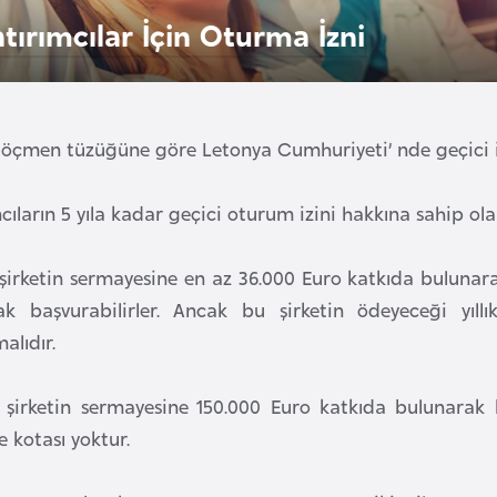
atırımcılar İçin Oturma İzni
göçmen tüzüğüne göre Letonya Cumhuriyeti’ nde geçici ika
ıların 5 yıla kadar geçici oturum izini hakkına sahip olab
 şirketin sermayesine en az 36.000 Euro katkıda bulunar
ak başvurabilirler. Ancak bu şirketin ödeyeceği yıl
alıdır.
 şirketin sermayesine 150.000 Euro katkıda bulunarak
 kotası yoktur.