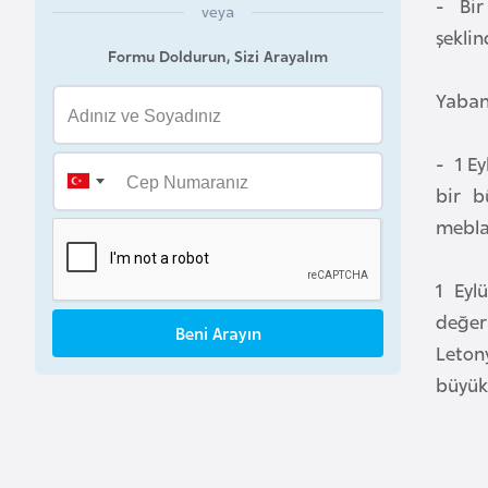
- Bir
veya
a
şeklin
h
Formu Doldurun, Sizi Arayalım
r
Yabanc
e
y
- 1 Ey
n
bir b
mebla
B
a
1 Eyl
n
g
değer
Beni Arayın
l
Letony
a
büyük
d
e
ş