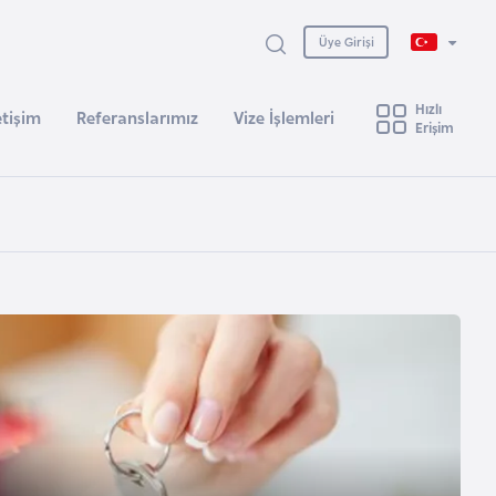
Üye Girişi
Hızlı
etişim
Referanslarımız
Vize İşlemleri
Erişim