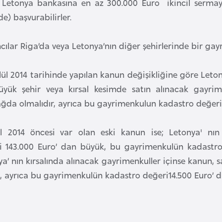
 Letonya bankasına en az 300.000 Euro ikincil sermaye 
de) başvurabilirler.
ılar Riga’da veya Letonya’nın diğer şehirlerinde bir gayr
lül 2014 tarihinde yapılan kanun değişikliğine göre Leton
üyük şehir veya kırsal kesimde satın alınacak gayri
ğda olmalıdır, ayrıca bu gayrimenkulun kadastro değeri 
ül 2014 öncesi var olan eski kanun ise; Letonya' nın
i 143.000 Euro’ dan büyük, bu gayrimenkulün kadastro 
a’ nın kırsalında alınacak gayrimenkuller içinse kanun, 
, ayrıca bu gayrimenkulün kadastro değeri14.500 Euro’ d