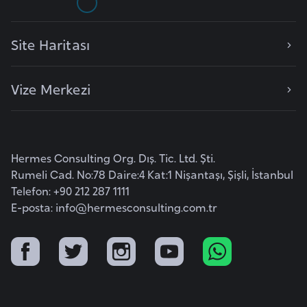
e
y
Site Haritası
n
Vize Merkezi
B
a
n
g
Hermes Consulting Org. Dış. Tic. Ltd. Şti.
l
Rumeli Cad. No:78 Daire:4 Kat:1 Nişantaşı, Şişli, İstanbul
a
Telefon: +90 212 287 1111
d
E-posta:
info@hermesconsulting.com.tr
e
ş
B
e
l