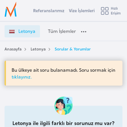
u
Hızlı
s
Referanslarımız
Vize İşlemleri
Başvuru yapmak istediğiniz ülkeyi seçin
Erişim
L
İ
Üye
t
Ülke Seçimi
e
Girişi
r
t
l
Letonya
Tüm İşlemler
a
o
l
e
n
y
y
Anasayfa
Letonya
Sorular & Yorumlar
t
a
a
V
i
i
Bu ülkeye ait soru bulanamadı. Soru sormak için
A
z
ş
tıklayınız.
v
e
u
i
İ
s
ş
m
t
l
u
e
r
m
y
Letonya ile ilgili farklı bir sorunuz mu var?
l