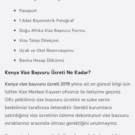
i
b
Pasaport
u
1 Adet Biyometrik Fotoğraf
t
Doğu Afrika Vize Başvuru Formu
i
Vize Talep Dilekçesi
Uçak ve Otel Rezervasyonu
Ç
i
Banka Hesap Dökümü
n
Kenya Vize Başvuru Ücreti Ne Kadar?
Kenya vize başvuru ücreti 2019
yılına ait en güncel bilgi için
D
lütfen Vize Merkezi Kayseri ofisimiz ile iletişime geçiniz.
a
Ofis yetkilimiz vize başvuru ücretini ve şube servis
n
bedelimizi tarafınıza iletecektir. Gerekli kurumlara
i
yatırdığınız vize ücretinin ödeme dekontunun vize başvuru
m
evraklarınız arasında olması gerektiğini unutmayınız.
a
r