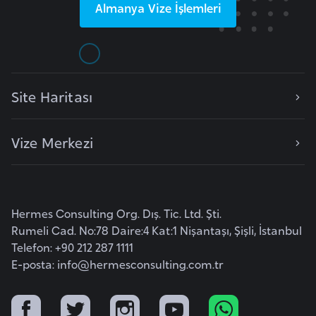
Almanya
Vize İşlemleri
o
B
u
l
Site Haritası
g
a
Vize Merkezi
r
i
s
t
Hermes Consulting Org. Dış. Tic. Ltd. Şti.
a
Rumeli Cad. No:78 Daire:4 Kat:1 Nişantaşı, Şişli, İstanbul
n
Telefon: +90 212 287 1111
E-posta:
info@hermesconsulting.com.tr
E
r
m