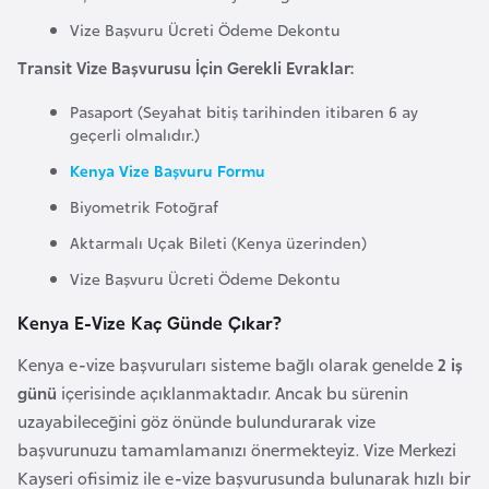
F
Vize Başvuru Ücreti Ödeme Dekontu
a
Transit Vize Başvurusu İçin Gerekli Evraklar:
s
o
Pasaport (Seyahat bitiş tarihinden itibaren 6 ay
geçerli olmalıdır.)
Ç
Kenya Vize Başvuru Formu
a
Biyometrik Fotoğraf
d
Aktarmalı Uçak Bileti (Kenya üzerinden)
Vize Başvuru Ücreti Ödeme Dekontu
Ç
e
Kenya E-Vize Kaç Günde Çıkar?
k
Kenya e-vize başvuruları sisteme bağlı olarak genelde
2 iş
C
günü
içerisinde açıklanmaktadır. Ancak bu sürenin
u
uzayabileceğini göz önünde bulundurarak vize
m
başvurunuzu tamamlamanızı önermekteyiz. Vize Merkezi
h
Kayseri ofisimiz ile e-vize başvurusunda bulunarak hızlı bir
u