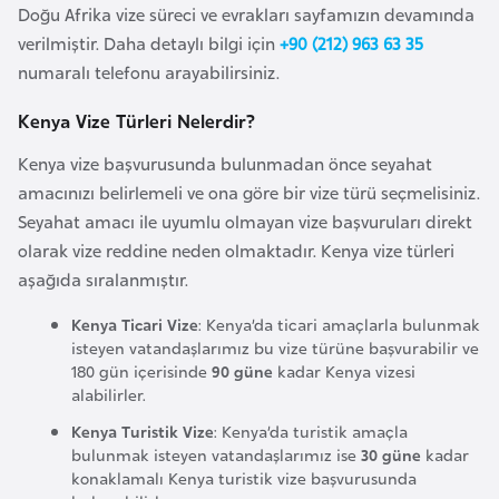
Doğu Afrika vize süreci ve evrakları sayfamızın devamında
a
verilmiştir. Daha detaylı bilgi için
+90 (212) 963 63 35
r
numaralı telefonu arayabilirsiniz.
u
s
Kenya Vize Türleri Nelerdir?
Kenya vize başvurusunda bulunmadan önce seyahat
B
amacınızı belirlemeli ve ona göre bir vize türü seçmelisiniz.
e
Seyahat amacı ile uyumlu olmayan vize başvuruları direkt
l
olarak vize reddine neden olmaktadır. Kenya vize türleri
ç
aşağıda sıralanmıştır.
i
k
Kenya Ticari Vize
: Kenya’da ticari amaçlarla bulunmak
isteyen vatandaşlarımız bu vize türüne başvurabilir ve
a
180 gün içerisinde
90 güne
kadar Kenya vizesi
alabilirler.
B
Kenya Turistik Vize
: Kenya’da turistik amaçla
e
bulunmak isteyen vatandaşlarımız ise
30 güne
kadar
n
konaklamalı Kenya turistik vize başvurusunda