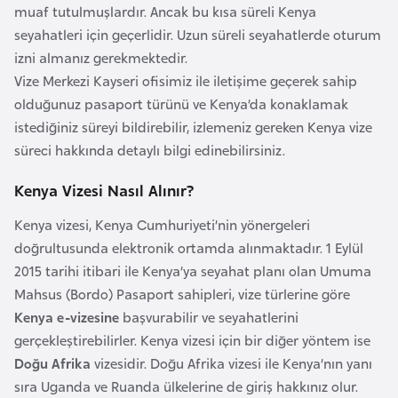
muaf tutulmuşlardır. Ancak bu kısa süreli Kenya
e
seyahatleri için geçerlidir. Uzun süreli seyahatlerde oturum
y
izni almanız gerekmektedir.
n
Vize Merkezi Kayseri ofisimiz ile iletişime geçerek sahip
olduğunuz pasaport türünü ve Kenya’da konaklamak
B
istediğiniz süreyi bildirebilir, izlemeniz gereken Kenya vize
a
süreci hakkında detaylı bilgi edinebilirsiniz.
n
g
Kenya Vizesi Nasıl Alınır?
l
Kenya vizesi, Kenya Cumhuriyeti’nin yönergeleri
a
doğrultusunda elektronik ortamda alınmaktadır. 1 Eylül
d
2015 tarihi itibari ile Kenya’ya seyahat planı olan Umuma
e
Mahsus (Bordo) Pasaport sahipleri, vize türlerine göre
ş
Kenya e-vizesine
başvurabilir ve seyahatlerini
gerçekleştirebilirler. Kenya vizesi için bir diğer yöntem ise
B
Doğu Afrika
vizesidir. Doğu Afrika vizesi ile Kenya’nın yanı
e
sıra Uganda ve Ruanda ülkelerine de giriş hakkınız olur.
l