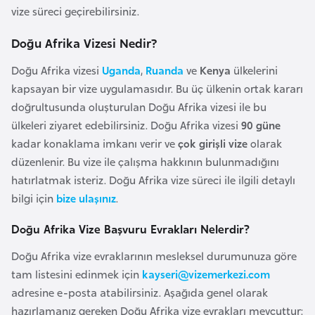
vize süreci geçirebilirsiniz.
r
i
Doğu Afrika Vizesi Nedir?
y
Doğu Afrika vizesi
Uganda
,
Ruanda
ve
Kenya
ülkelerini
e
kapsayan bir vize uygulamasıdır. Bu üç ülkenin ortak kararı
t
doğrultusunda oluşturulan Doğu Afrika vizesi ile bu
i
ülkeleri ziyaret edebilirsiniz. Doğu Afrika vizesi
90 güne
kadar konaklama imkanı verir ve
çok girişli vize
olarak
C
düzenlenir. Bu vize ile çalışma hakkının bulunmadığını
e
hatırlatmak isteriz. Doğu Afrika vize süreci ile ilgili detaylı
z
bilgi için
bize ulaşınız
.
a
y
Doğu Afrika Vize Başvuru Evrakları Nelerdir?
i
Doğu Afrika vize evraklarının mesleksel durumunuza göre
r
tam listesini edinmek için
kayseri@vizemerkezi.com
adresine e-posta atabilirsiniz. Aşağıda genel olarak
C
hazırlamanız gereken Doğu Afrika vize evrakları mevcuttur: