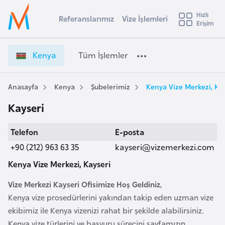
u
Hızlı
s
Referanslarımız
Vize İşlemleri
Başvuru yapmak istediğiniz ülkeyi seçin
Erişim
K
İ
Üye
t
Ülke Seçimi
e
Girişi
r
n
l
Kenya
Tüm İşlemler
a
y
l
e
a
y
V
Anasayfa
Kenya
Şubelerimiz
Kenya Vize Merkezi, Kay
t
a
i
Kayseri
z
i
e
A
Telefon
E-posta
İ
ş
v
ş
+90 (212) 963 63 35
kayseri@vizemerkezi.com
u
i
l
s
Kenya Vize Merkezi, Kayseri
e
m
t
m
Vize Merkezi Kayseri Ofisimize Hoş Geldiniz
,
u
l
Kenya vize prosedürlerini yakından takip eden uzman vize
r
e
ekibimiz ile Kenya vizenizi rahat bir şekilde alabilirsiniz.
y
r
Kenya vize türlerini ve başvuru sürecini sayfamızın