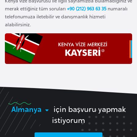
Kenya vize başvurusu ile ilgili sayfamızda bulamadığınız ve
k
merak ettiğiniz tüm soruları
+90 (212) 963 63 35
numaralı
a
telefonumuza iletebilir ve danışmanlık hizmeti
alabilirsiniz.
D
e
m
o
k
r
a
t
i
k
Almanya
için başvuru yapmak
K
o
istiyorum
n
g