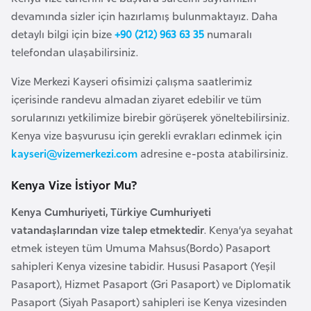
a
i
devamında sizler için hazırlamış bulunmaktayız. Daha
detaylı bilgi için bize
+90 (212) 963 63 35
numaralı
A
telefondan ulaşabilirsiniz.
z
Vize Merkezi Kayseri ofisimizi çalışma saatlerimiz
e
içerisinde randevu almadan ziyaret edebilir ve tüm
r
sorularınızı yetkilimize birebir görüşerek yöneltebilirsiniz.
b
Kenya vize başvurusu için gerekli evrakları edinmek için
a
kayseri@vizemerkezi.com
adresine e-posta atabilirsiniz.
y
c
Kenya Vize İstiyor Mu?
a
n
Kenya Cumhuriyeti, Türkiye Cumhuriyeti
vatandaşlarından vize talep etmektedir
. Kenya’ya seyahat
etmek isteyen tüm Umuma Mahsus(Bordo) Pasaport
B
sahipleri Kenya vizesine tabidir. Hususi Pasaport (Yeşil
a
Pasaport), Hizmet Pasaport (Gri Pasaport) ve Diplomatik
h
Pasaport (Siyah Pasaport) sahipleri ise Kenya vizesinden
r