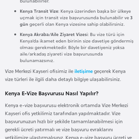
bulunabilirler.
i
n
Kenya Transit Vize
: Kenya üzerinden başka bir ülkeye
uçmak için transit vize başvurusunda bulunabilir ve
3
gün
geçerli olan Kenya vizesine sahip olabilirsiniz.
B
Kenya Akraba/Aile Ziyaret Vizes
i: Bu vize türü için
o
Kenya’da ikamet eden birinin size davetiye göndermiş
s
olması gerekmektedir. Böyle bir davetiyeniz yoksa
n
aile/arkadaş ziyareti vize başvurusunda
a
bulunamazsınız.
H
Vize Merkezi Kayseri ofisimiz ile
iletişime
geçerek Kenya
e
vize türleri ile ilgili daha detaylı bilgiye ulaşabilirsiniz.
r
Kenya E-Vize Başvurusu Nasıl Yapılır?
s
e
Kenya e-vize başvurusu elektronik ortamda Vize Merkezi
k
Kayseri ofis yetkilimiz tarafından yapılmaktadır. Vize
başvurunuzun hızlı bir şekilde tamamlanabilmesi için
B
gerekli ücreti yatırmalı ve vize başvuru evraklarını
u
yetkilimize ulaştırmalısınız. Kenya e-vize başvuru ücreti ve