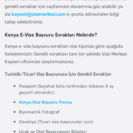
l
gerekli evraklar için sayfamızın devamına göz atabilir ya
g
da
kayseri@vizemerkezi.com
e-posta adresinden bilgi
a
talep edebilirsiniz.
r
Kenya E-Vize Başvuru Evrakları Nelerdir?
i
s
Kenya e-vize başvuru evrakları vize tipinize göre aşağıda
t
listelenmiştir. Gerekli evrakları tam bir şekilde Vize Merkezi
a
Kayseri ofisimize ulaştırmalısınız.
n
Turistik/Ticari Vize Başvurusu İçin Gerekli Evraklar:
B
Pasaport (Seyahat bitiş tarihinden itibaren 6 ay
u
geçerli olmalıdır.)
r
Kenya Vize Başvuru Formu
k
Biyometrik Fotoğraf
i
Davetiye (Ticari vize başvuruları için)
n
a
Uçak ve Otel Rezervasyon Bilgileri