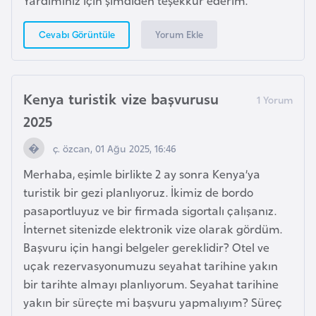
Yardımınız için şimdiden teşekkür ederim.
k
a
Yorum Ekle
Cevabı Görüntüle
D
e
Kenya turistik vize başvurusu
m
2025
o
k
ç. özcan, 01 Ağu 2025, 16:46
r
Merhaba, eşimle birlikte 2 ay sonra Kenya’ya
a
turistik bir gezi planlıyoruz. İkimiz de bordo
t
pasaportluyuz ve bir firmada sigortalı çalışanız.
i
İnternet sitenizde elektronik vize olarak gördüm.
k
Başvuru için hangi belgeler gereklidir? Otel ve
K
uçak rezervasyonumuzu seyahat tarihine yakın
o
bir tarihte almayı planlıyorum. Seyahat tarihine
n
yakın bir süreçte mi başvuru yapmalıyım? Süreç
g