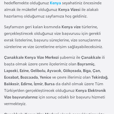
a
i
hedeflemekte olduğunuz
Kenya
seyahatiniz öncesinde
almak ile mükellef olduğunuz
Kenya Vizesi
ile alakalı
hazırlamış olduğumuz sayfamıza hoş geldiniz.
A
z
Sayfamızın geri kalan kısmında
Kenya vize
türlerine,
e
gerçekleştirecek olduğunuz vize başvurusu için gerekli
r
evrak listelerine, başvuru süreçlerine, vize sonuçlanma
b
sürelerine ve vize ücretlerine erişim sağlayabileceksiniz.
a
y
Çanakkale Kenya Vize Merkezi
şubemiz ile
Çanakkale
ili
c
başta olmak üzere çevre ilçelerimiz olan
Bayramiç
,
a
Lapseki
,
Ezine
,
Gelibolu
,
Ayvacık
,
Gökçeada
,
Biga
,
Çan
,
n
Eceabat
,
Bozcaada
,
Yenice
ve çevre illerimiz olan
Tekirdağ
,
Balıkesir
,
Edirne
,
İzmir
,
Bursa
da dahil olmak üzere Tüm
Türkiye’den gerçekleştirecek olduğunuz
Kenya Elektronik
B
Vize başvurularınız
için sonuç odaklı bir başvuru hizmeti
a
vermekteyiz.
h
r