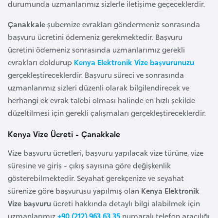
durumunda uzmanlarımız sizlerle iletişime geçeceklerdir.
F
a
Çanakkale
şubemize evrakları göndermeniz sonrasında
s
başvuru ücretini ödemeniz gerekmektedir. Başvuru
o
ücretini ödemeniz sonrasında uzmanlarımız gerekli
evrakları doldurup
Kenya Elektronik Vize başvurunuzu
Ç
gerçekleştireceklerdir. Başvuru süreci ve sonrasında
a
uzmanlarımız sizleri düzenli olarak bilgilendirecek ve
d
herhangi ek evrak talebi olması halinde en hızlı şekilde
düzeltilmesi için gerekli çalışmaları gerçekleştireceklerdir.
Ç
Kenya Vize Ücreti - Çanakkale
e
Vize başvuru ücretleri, başvuru yapılacak vize türüne, vize
k
süresine ve giriş - çıkış sayısına göre değişkenlik
C
gösterebilmektedir. Seyahat gerekçenize ve seyahat
u
sürenize göre başvurusu yapılmış olan
Kenya Elektronik
m
Vize başvuru
ücreti hakkında detaylı bilgi alabilmek için
h
uzmanlarımız
+90 (212) 963 63 35
numaralı telefon aracılığı
u