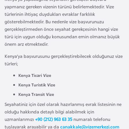
i
yapmanız gereken vizenin türünü belirlemektedir. Vize
n
türlerinin ihtiyaç duydukları evraklar farklılık
gösterebilmektedir. Bu nedenle vize başvurunuzu
B
gerçekleştirmeden önce seyahat gerekçesinin hangi vize
o
türü için uygun olduğu konusundan emin olmanız büyük
s
önem arz etmektedir.
n
a
Kenya’ya başvurusunu gerçekleştirebilecek olduğunuz vize
H
türleri;
e
Kenya Ticari Vize
r
Kenya Turistik Vize
s
e
Kenya Transit Vize
k
Seyahatiniz için özel olarak hazırlanmış evrak listesinin ne
olduğu hakkında detaylı bilgi alabilmek için
B
uzmanlarımızı
+90 (212) 963 63 35
numaralı telefonu
u
tuşlayarak arayabilir ya da
canakkale@vizemerkezi.com