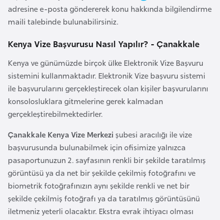
l
adresine e-posta göndererek konu hakkında bilgilendirme
g
maili talebinde bulunabilirsiniz.
a
Kenya Vize Başvurusu Nasıl Yapılır? - Çanakkale
r
i
Kenya ve günümüzde birçok ülke Elektronik Vize Başvuru
s
sistemini kullanmaktadır. Elektronik Vize başvuru sistemi
t
ile başvurularını gerçekleştirecek olan kişiler başvurularını
a
konsolosluklara gitmelerine gerek kalmadan
n
gerçekleştirebilmektedirler.
Çanakkale Kenya Vize Merkezi
şubesi aracılığı ile vize
B
başvurusunda bulunabilmek için ofisimize yalnızca
u
pasaportunuzun 2. sayfasının renkli bir şekilde taratılmış
r
görüntüsü ya da net bir şekilde çekilmiş fotoğrafını ve
k
biometrik fotoğrafınızın aynı şekilde renkli ve net bir
i
şekilde çekilmiş fotoğrafı ya da taratılmış görüntüsünü
n
iletmeniz yeterli olacaktır. Ekstra evrak ihtiyacı olması
a