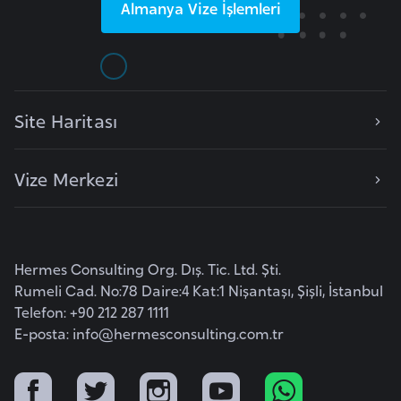
Almanya
Vize İşlemleri
k
a
D
e
Site Haritası
m
o
Vize Merkezi
k
r
a
t
Hermes Consulting Org. Dış. Tic. Ltd. Şti.
i
Rumeli Cad. No:78 Daire:4 Kat:1 Nişantaşı, Şişli, İstanbul
k
Telefon: +90 212 287 1111
K
E-posta:
info@hermesconsulting.com.tr
o
n
g