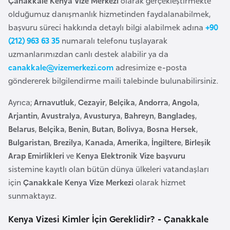
Çanakkale Kenya Vize Merkezi
olarak gerçekleştirmekte
e
olduğumuz danışmanlık hizmetinden faydalanabilmek,
y
başvuru süreci hakkında detaylı bilgi alabilmek adına
+90
n
(212) 963 63 35
numaralı telefonu tuşlayarak
uzmanlarımızdan canlı destek alabilir ya da
B
canakkale@vizemerkezi.com
adresimize e-posta
a
göndererek bilgilendirme maili talebinde bulunabilirsiniz.
n
Ayrıca;
Arnavutluk
,
Cezayir
,
Belçika
,
Andorra
,
Angola
,
g
Arjantin
,
Avustralya
,
Avusturya
,
Bahreyn
,
Bangladeş
,
l
Belarus
,
Belçika
,
Benin
,
Butan
,
Bolivya
,
Bosna Hersek
,
a
Bulgaristan
,
Brezilya
,
Kanada
,
Amerika
,
İngiltere
,
Birleşik
d
Arap Emirlikleri
ve
Kenya Elektronik Vize başvuru
e
sistemine kayıtlı olan bütün dünya ülkeleri vatandaşları
ş
için
Çanakkale Kenya Vize Merkezi
olarak hizmet
sunmaktayız.
B
e
Kenya Vizesi Kimler İçin Gereklidir? - Çanakkale
l