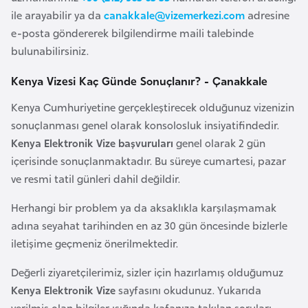
ile arayabilir ya da
canakkale@vizemerkezi.com
adresine
r
e-posta göndererek bilgilendirme maili talebinde
i
bulunabilirsiniz.
y
e
Kenya Vizesi Kaç Günde Sonuçlanır? - Çanakkale
t
i
Kenya Cumhuriyetine gerçekleştirecek olduğunuz vizenizin
sonuçlanması genel olarak konsolosluk insiyatifindedir.
Kenya Elektronik Vize başvuruları
genel olarak 2 gün
C
içerisinde sonuçlanmaktadır. Bu süreye cumartesi, pazar
e
ve resmi tatil günleri dahil değildir.
z
a
Herhangi bir problem ya da aksaklıkla karşılaşmamak
y
adına seyahat tarihinden en az 30 gün öncesinde bizlerle
i
iletişime geçmeniz önerilmektedir.
r
Değerli ziyaretçilerimiz, sizler için hazırlamış olduğumuz
Kenya Elektronik Vize
sayfasını okudunuz. Yukarıda
C
verilmiş olan bilgiler ışığında kafanıza takılan soruları