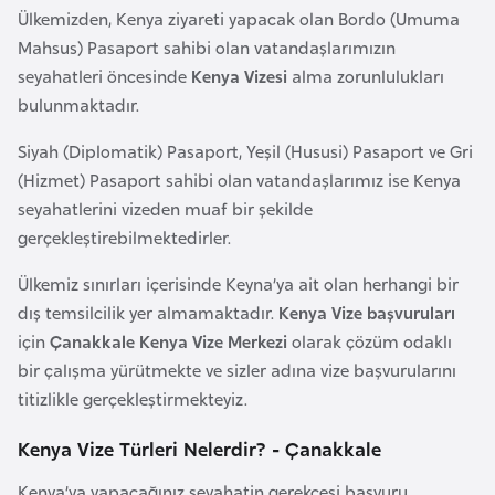
Ülkemizden, Kenya ziyareti yapacak olan Bordo (Umuma
a
Mahsus) Pasaport sahibi olan vatandaşlarımızın
r
seyahatleri öncesinde
Kenya Vizesi
alma zorunlulukları
u
bulunmaktadır.
s
Siyah (Diplomatik) Pasaport, Yeşil (Hususi) Pasaport ve Gri
B
(Hizmet) Pasaport sahibi olan vatandaşlarımız ise Kenya
e
seyahatlerini vizeden muaf bir şekilde
l
gerçekleştirebilmektedirler.
ç
Ülkemiz sınırları içerisinde Keyna’ya ait olan herhangi bir
i
dış temsilcilik yer almamaktadır.
Kenya Vize başvuruları
k
için
Çanakkale Kenya Vize Merkezi
olarak çözüm odaklı
a
bir çalışma yürütmekte ve sizler adına vize başvurularını
titizlikle gerçekleştirmekteyiz.
B
e
Kenya Vize Türleri Nelerdir? - Çanakkale
n
Kenya’ya yapacağınız seyahatin gerekçesi başvuru