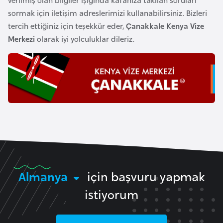
i
sormak için iletişim adreslerimizi kullanabilirsiniz. Bizleri
b
tercih ettiğiniz için teşekkür eder,
Çanakkale Kenya Vize
u
Merkezi
olarak iyi yolculuklar dileriz.
t
i
Ç
i
n
D
a
n
Almanya
için başvuru yapmak
i
m
istiyorum
a
r