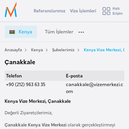
u
Hızlı
s
Referanslarımız
Vize İşlemleri
Başvuru yapmak istediğiniz ülkeyi seçin
Erişim
K
İ
Üye
t
Ülke Seçimi
e
Girişi
r
n
l
Kenya
Tüm İşlemler
a
y
l
e
a
y
V
Anasayfa
Kenya
Şubelerimiz
Kenya Vize Merkezi, Ç
t
a
i
Çanakkale
z
i
e
A
Telefon
E-posta
İ
ş
v
ş
+90 (212) 963 63 35
canakkale@vizemerkezi.c
u
i
l
om
s
e
Kenya Vize Merkezi, Çanakkale
m
t
m
u
l
Değerli Ziyaretçilerimiz,
r
e
y
r
Çanakkale Kenya Vize Merkezi
olarak gerçekleştirmeyi