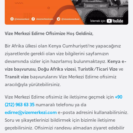
e
y
n
Vize Merkezi Edirne Ofisimize Hoş Geldiniz
,
B
a
Bir Afrika ülkesi olan Kenya Cumhuriyeti’ne yapacağınız
n
ziyaretlerde gerekli olan vize bilgilerini sayfamızın
g
devamında sizler için hazırlamış bulunmaktayız.
Kenya e-
l
vize başvurusu
,
Doğu Afrika vizesi
,
Turistik/Ticari Vize
ve
a
Transit vize
başvurularını Vize Merkezi Edirne ofisimiz
d
aracılığıyla yürütebilirsiniz.
e
Vize Merkezi Edirne ofisimiz ile iletişime geçmek için
+90
ş
(212) 963 63 35
numaralı telefonu ya da
edirne@vizemerkezi.com
e-posta adresini kullanabilirsiniz.
B
Soru ve şikayetlerinizi bildirmek için bizimle iletişime
e
geçebilirsiniz. Ofisimizi randevu almadan ziyaret edebilir
l