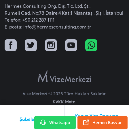
E
Hermes Consulting Org. Dış. Tic. Ltd. Şti.
t
Rumeli Cad. No:78 Daire:4 Kat:1 Nişantaşı, Şişli, İstanbul
i
Telefon: +90 212 287 1111
y
E-posta:
info@hermesconsulting.com.tr
o
p
y
a
F
i
l
d
Vize Merkezi © 2026 Tüm Hakları Saklıdır.
i
KVKK Metni
ş
i
Kenya Vize Danışma
Şubelerimiz
Whatsapp
Hattı
Hemen Başvur
S