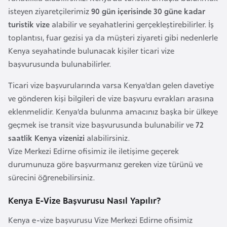
l
isteyen ziyaretçilerimiz
90 gün içerisinde 30 güne kadar
g
turistik vize
alabilir ve seyahatlerini gerçekleştirebilirler. İş
a
toplantısı, fuar gezisi ya da müşteri ziyareti gibi nedenlerle
r
Kenya seyahatinde bulunacak kişiler ticari vize
i
başvurusunda bulunabilirler.
s
Ticari vize başvurularında varsa Kenya’dan gelen davetiye
t
ve gönderen kişi bilgileri de vize başvuru evrakları arasına
a
eklenmelidir. Kenya’da bulunma amacınız başka bir ülkeye
n
geçmek ise transit vize başvurusunda bulunabilir ve
72
saatlik Kenya vizenizi
alabilirsiniz.
B
Vize Merkezi Edirne ofisimiz ile iletişime geçerek
u
durumunuza göre başvurmanız gereken vize türünü ve
r
sürecini öğrenebilirsiniz.
k
i
Kenya E-Vize Başvurusu Nasıl Yapılır?
n
Kenya e-vize başvurusu Vize Merkezi Edirne ofisimiz
a