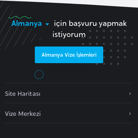
e
n
Almanya
için başvuru yapmak
i
s
istiyorum
t
a
Almanya
Vize İşlemleri
n
E
s
t
Site Haritası
o
n
Vize Merkezi
y
a