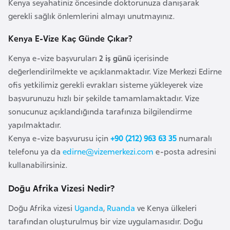
i
Kenya seyahatiniz öncesinde doktorunuza danışarak
b
gerekli sağlık önlemlerini almayı unutmayınız.
u
Kenya E-Vize Kaç Günde Çıkar?
t
i
Kenya e-vize başvuruları
2 iş günü
içerisinde
değerlendirilmekte ve açıklanmaktadır. Vize Merkezi Edirne
ofis yetkilimiz gerekli evrakları sisteme yükleyerek vize
Ç
başvurunuzu hızlı bir şekilde tamamlamaktadır. Vize
i
sonucunuz açıklandığında tarafınıza bilgilendirme
n
yapılmaktadır.
Kenya e-vize başvurusu için
+90 (212) 963 63 35
numaralı
D
telefonu ya da
edirne@vizemerkezi.com
e-posta adresini
a
kullanabilirsiniz.
n
i
Doğu Afrika Vizesi Nedir?
m
Doğu Afrika vizesi
Uganda
,
Ruanda
ve Kenya ülkeleri
a
tarafından oluşturulmuş bir vize uygulamasıdır. Doğu
r