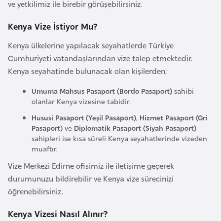
ve yetkilimiz ile birebir görüşebilirsiniz.
a
r
Kenya Vize İstiyor Mu?
u
Kenya ülkelerine yapılacak seyahatlerde Türkiye
s
Cumhuriyeti vatandaşlarından vize talep etmektedir.
Kenya seyahatinde bulunacak olan kişilerden;
B
Umuma Mahsus Pasaport (Bordo Pasaport)
sahibi
e
olanlar Kenya vizesine tabidir.
l
ç
Hususi Pasaport (Yeşil Pasaport)
,
Hizmet Pasaport (Gri
Pasaport)
ve
Diplomatik Pasaport (Siyah Pasaport)
i
sahipleri ise kısa süreli Kenya seyahatlerinde vizeden
k
muaftır.
a
Vize Merkezi Edirne ofisimiz ile iletişime geçerek
durumunuzu bildirebilir ve Kenya vize sürecinizi
B
öğrenebilirsiniz.
e
n
Kenya Vizesi Nasıl Alınır?