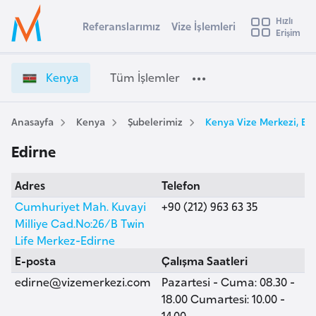
u
Hızlı
s
Referanslarımız
Vize İşlemleri
Başvuru yapmak istediğiniz ülkeyi seçin
Erişim
K
İ
Üye
t
Ülke Seçimi
e
Girişi
r
n
l
Kenya
Tüm İşlemler
a
y
l
e
a
y
V
Anasayfa
Kenya
Şubelerimiz
Kenya Vize Merkezi, Ed
t
a
i
Edirne
z
i
e
A
Adres
Telefon
İ
ş
v
ş
Cumhuriyet Mah. Kuvayi
+90 (212) 963 63 35
u
i
l
Milliye Cad.No:26/B Twin
s
e
Life Merkez-Edirne
m
t
m
E-posta
Çalışma Saatleri
u
l
edirne@vizemerkezi.com
Pazartesi - Cuma: 08.30 -
r
e
18.00 Cumartesi: 10.00 -
y
r
14.00