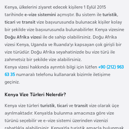
i
Kenya, ülkelerini ziyaret edecek kişilere 1 Eylül 2015
n
tarihinde
e-vize sistemini
açmıştır. Bu sistem ile
turistik
,
ticari
ve
transit
vize başvurusunda bulunacak kişiler kolay
B
bir şekilde vize başvurusunda bulunabilirler. Kenya vizesine
o
Doğu Afrika vizesi
ile de sahip olabilirsiniz. Doğu Afrika
s
vizesi Kenya, Uganda ve Ruanda’yı kapsayan çok girişli bir
n
vize türüdür. Doğu Afrika seyahatinizde bu vize türü ile
a
zahmetsiz bir şekilde vize alabilirsiniz.
H
Kenya vizesi hakkında ayrıntılı bilgi için lütfen
+90 (212) 963
e
63 35
numaralı telefonu kullanarak bizimle iletişime
r
geçiniz.
s
e
Kenya Vize Türleri Nelerdir?
k
Kenya vize türleri
turistik
,
ticari
ve
transit
vize olarak üçe
ayrılmaktadır. Kenya’da bulunma amacınıza göre vize
B
türünü seçebilir ve e-vize sistemi üzerinden vizenizi
u
rahatlıkla alabilirsiniz. Kenya’da turistik amaçla bulunmak