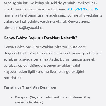
aracılığıyla hızlı ve kolay bir şekilde yapılabilmektedir. E-
F
vize türünüz ile vize başvuru talebinizi
+90 (212) 963 63 35
a
numaralı telefonumuza iletebilirsiniz. Edirne ofis yetkilimiz
s
sizlere en hızlı şekilde yardımcı olarak Kenya vizenizi
o
almanızı sağlayacaktır.
Ç
Kenya E-Vize Başvuru Evrakları Nelerdir?
a
Kenya E-vize başvuru evrakları vize türünüze göre
d
değişmektedir. Vize türüne göre ibraz etmeniz gereken vize
evrakları aşağıda yer almaktadır. Durumunuza göre ek
Ç
evrak talep edildiğinde, istenen evrakları vakit
e
kaybetmeden ilgili kuruma iletmeniz gerektiğini
k
hatırlatırız.
C
u
Turistik ve Ticari Vize Evrakları
:
m
Pasaport (Seyahat bitiş tarihinden itibaren 6 ay
h
geçerli olmalıdır.)
u