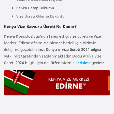
o
Banka Hesap Dökümü
Vize Ücreti Ödeme Dekontu
B
u
Kenya Vize Başvuru Ücreti Ne Kadar?
l
Kenya Konsolosluğu’nun talep ettiği vize ücreti ve Vize
g
Merkezi Edirne ofisimizin hizmet bedeli için bizimle
a
iletişime geçebilirsiniz.
Kenya e-vize ücreti 2024 bilgisi
r
yetklimiz tarafından sağlanmaktadır. Doğu Afrika vize
i
ücreti 2024 bilgisi için de lütfen bizimle
iletişime
geçiniz.
s
t
a
n
E
r
m