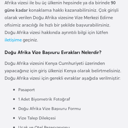
Afrika vizesi ile bu üç ülkenin hepsinde ya da birinde
90
k
güne kadar
konaklama hakkı kazanabilirsiniz. Çok girişli
a
olarak verilen Doğu Afrika vizesine Vize Merkezi Edirne
ofisimiz aracılığı ile hızlı bir şekilde başvurabilirsiniz.
D
Doğu Afrika vizesi hakkında ayrıntılı bilgi için lütfen
e
iletişime
geçiniz.
m
o
Doğu Afrika Vize Başvuru Evrakları Nelerdir?
k
Doğu Afrika vizesini Kenya Cumhuriyeti üzerinden
r
yapacağınız için giriş ülkenizi Kenya olarak belirtmelisiniz.
a
Doğu Afrika vizesi için gerekli evraklar aşağıda verilmiştir:
t
i
Pasaport
k
1 Adet Biyometrik Fotoğraf
K
Doğu Afrika Vize Başvuru Formu
o
n
Vize Talep Dilekçesi
g
Uçak ve Otel Rezervasyonu