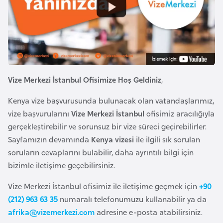
e
y
n
B
a
Vize Merkezi İstanbul Ofisimize Hoş Geldiniz
,
n
Kenya vize başvurusunda bulunacak olan vatandaşlarımız,
g
vize başvurularını
Vize Merkezi İstanbul
ofisimiz aracılığıyla
l
gerçekleştirebilir ve sorunsuz bir vize süreci geçirebilirler.
a
Sayfamızın devamında
Kenya vizesi
ile ilgili sık sorulan
d
soruların cevaplarını bulabilir, daha ayrıntılı bilgi için
e
bizimle iletişime geçebilirsiniz.
ş
Vize Merkezi İstanbul ofisimiz ile iletişime geçmek için
+90
B
(212) 963 63 35
numaralı telefonumuzu kullanabilir ya da
e
afrika@vizemerkezi.com
adresine e-posta atabilirsiniz.
l