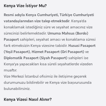
Kenya Vize İstiyor Mu?
a
r
Resmi adıyla Kenya Cumhuriyeti, Türkiye Cumhuriyeti
u
vatandaşlarından vize talep etmektedir
. Kenya’da
s
konaklamak istediğiniz süre ve seyahat amacınız vize
sürecinizi belirlemektedir.
Umuma Mahsus (Bordo)
B
Pasaport
sahipleri, seyahat amacı ve konaklama süresi
e
fark etmeksizin Kenya vizesine tabidir.
Hususi Pasaport
l
(Yeşil Pasaport)
,
Hizmet Pasaport (Gri Pasaport)
ve
ç
Diplomatik Pasaport (Siyah Pasaport)
sahipleri ise
i
Kenya’ya yapacakları kısa süreli seyahatlerde vizeden
k
muaftır.
a
Vize Merkezi İstanbul ofisimiz ile iletişime geçerek
durumunuzu bildirebilir ve Kenya vize başvurusunda
bulunabilirsiniz.
B
e
Kenya Vizesi Nasıl Alınır?
n