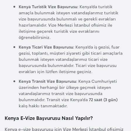
l
Kenya Turistik Vize Başvurusu
: Kenya’da turistik
g
amaçla bulunmak isteyen vatandaşlarımız turistik
vize başvurusunda bulunmalı ve gerekli evrakları
a
hazırlamalıdır. Vize Merkezi İstanbul ofisimiz ile
r
iletişime geçerek turistik vize evraklarını
i
öğrenebilirsiniz.
s
Kenya Ticari Vize Başvurusu
: Kenya’da iş gezisi, fuar
t
gezisi, toplantı, müşteri ziyareti gibi ticari amaçlarla
a
bulunmak isteyen vatandaşlarımız ticari vize
n
başvurusunda bulunmalıdır. Ticari vize başvurusu
evrakları için lütfen iletişime geçiniz.
Kenya Transit Vize Başvurusu
: Kenya Cumhuriyeti
B
üzerinden herhangi bir ülkeye geçmek isteyen
u
vatandaşlarımız transit vize başvurusunda
r
bulunmalıdır. Transit vize Kenya’da
72 saat (3 gün)
k
kalış hakkı tanımaktadır.
i
Kenya E-Vize Başvurusu Nasıl Yapılır?
n
a
Kenya e-vize başvurusu için Vize Merkezi İstanbul ofisimiz