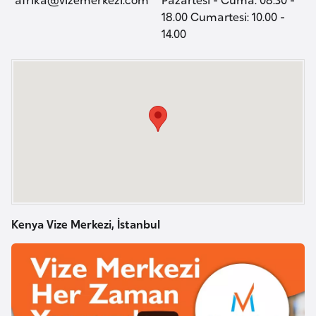
a
i
18.00 Cumartesi: 10.00 -
14.00
A
z
e
r
b
a
y
c
a
n
Kenya Vize Merkezi, İstanbul
B
a
h
r