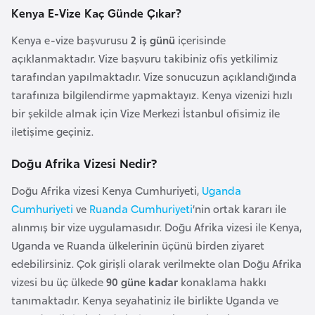
i
Kenya E-Vize Kaç Günde Çıkar?
b
u
Kenya e-vize başvurusu
2 iş günü
içerisinde
t
açıklanmaktadır. Vize başvuru takibiniz ofis yetkilimiz
i
tarafından yapılmaktadır. Vize sonucuzun açıklandığında
tarafınıza bilgilendirme yapmaktayız. Kenya vizenizi hızlı
bir şekilde almak için Vize Merkezi İstanbul ofisimiz ile
Ç
iletişime geçiniz.
i
n
Doğu Afrika Vizesi Nedir?
Doğu Afrika vizesi Kenya Cumhuriyeti,
Uganda
D
Cumhuriyeti
ve
Ruanda Cumhuriyeti
’nin ortak kararı ile
a
alınmış bir vize uygulamasıdır. Doğu Afrika vizesi ile Kenya,
n
Uganda ve Ruanda ülkelerinin üçünü birden ziyaret
i
edebilirsiniz. Çok girişli olarak verilmekte olan Doğu Afrika
m
vizesi bu üç ülkede
90 güne kadar
konaklama hakkı
a
tanımaktadır. Kenya seyahatiniz ile birlikte Uganda ve
r