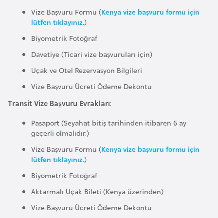
r
Vize Başvuru Formu (
Kenya vize başvuru formu için
lütfen tıklayınız
.)
i
y
Biyometrik Fotoğraf
e
Davetiye (Ticari vize başvuruları için)
t
Uçak ve Otel Rezervasyon Bilgileri
i
Vize Başvuru Ücreti Ödeme Dekontu
C
Transit Vize Başvuru Evrakları
:
e
Pasaport (Seyahat bitiş tarihinden itibaren 6 ay
z
geçerli olmalıdır.)
a
Vize Başvuru Formu (
Kenya vize başvuru formu için
y
lütfen tıklayınız
.)
i
Biyometrik Fotoğraf
r
Aktarmalı Uçak Bileti (Kenya üzerinden)
C
Vize Başvuru Ücreti Ödeme Dekontu