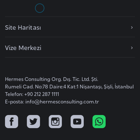
E
t
i
y
Site Haritası
o
p
Vize Merkezi
y
a
F
Hermes Consulting Org. Dış. Tic. Ltd. Şti.
i
Rumeli Cad. No:78 Daire:4 Kat:1 Nişantaşı, Şişli, İstanbul
l
Telefon: +90 212 287 1111
d
E-posta:
info@hermesconsulting.com.tr
i
ş
i
S