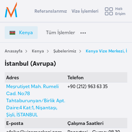
u
Hızlı
s
Referanslarımız
Vize İşlemleri
Başvuru yapmak istediğiniz ülkeyi seçin
Erişim
K
İ
Üye
t
Ülke Seçimi
e
Girişi
r
n
l
Kenya
Tüm İşlemler
a
y
l
e
a
y
V
Anasayfa
Kenya
Şubelerimiz
Kenya Vize Merkezi, İst
t
a
i
İstanbul (Avrupa)
z
i
e
A
Adres
Telefon
İ
ş
v
ş
Meşrutiyet Mah. Rumeli
+90 (212) 963 63 35
u
i
l
Cad. No:78
s
e
Tahtaburunyan/Birlik Apt.
m
t
m
Daire:4 Kat:1, Nişantaşı,
u
l
Şişli, İSTANBUL
r
e
E-posta
Çalışma Saatleri
y
r
afrika@vizemerkezi.com
Pazartesi - Cuma: 08.30 -