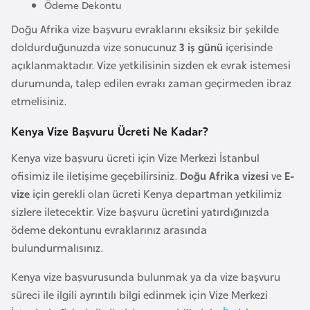
Ödeme Dekontu
o
Doğu Afrika vize başvuru evraklarını eksiksiz bir şekilde
doldurduğunuzda vize sonucunuz
3 iş günü
içerisinde
B
açıklanmaktadır. Vize yetkilisinin sizden ek evrak istemesi
u
durumunda, talep edilen evrakı zaman geçirmeden ibraz
l
etmelisiniz.
g
a
Kenya Vize Başvuru Ücreti Ne Kadar?
r
Kenya vize başvuru ücreti için Vize Merkezi İstanbul
i
ofisimiz ile iletişime geçebilirsiniz.
Doğu Afrika vizesi
ve
E-
s
vize
için gerekli olan ücreti Kenya departman yetkilimiz
t
sizlere iletecektir. Vize başvuru ücretini yatırdığınızda
a
ödeme dekontunu evraklarınız arasında
n
bulundurmalısınız.
E
Kenya vize başvurusunda bulunmak ya da vize başvuru
r
süreci ile ilgili ayrıntılı bilgi edinmek için Vize Merkezi
m