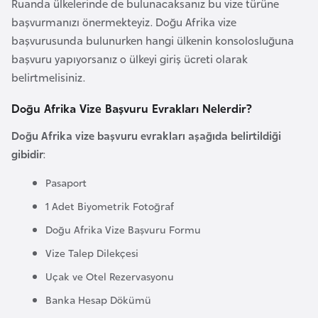
Ruanda ülkelerinde de bulunacaksanız bu vize türüne
k
başvurmanızı önermekteyiz. Doğu Afrika vize
a
başvurusunda bulunurken hangi ülkenin konsolosluğuna
başvuru yapıyorsanız o ülkeyi giriş ücreti olarak
D
belirtmelisiniz.
e
m
Doğu Afrika Vize Başvuru Evrakları Nelerdir?
o
Doğu Afrika vize başvuru evrakları aşağıda belirtildiği
k
gibidir
:
r
a
Pasaport
t
1 Adet Biyometrik Fotoğraf
i
Doğu Afrika Vize Başvuru Formu
k
Vize Talep Dilekçesi
K
o
Uçak ve Otel Rezervasyonu
n
Banka Hesap Dökümü
g