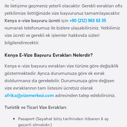
F
ile iletişime geçmeniz yeterli olacaktır. Gerekli evrakları ofis
a
yetkilimize ilettiğinizde vize başvurunuz tamamlayacaktır.
s
Kenya e-vize başvuru ücreti
için
+90 (212) 963 63 35
o
numaralı telefonumuz ile bizlere ulaşabilirsiniz. Yetkilimiz
vize ücreti ve gerekli ek işlemler hakkında sizleri
bilgilendirecektir.
Ç
a
Kenya E-Vize Başvuru Evrakları Nelerdir?
d
Kenya e-vize başvuru evrakları vize türüne göre değişiklik
göstermektedir. Ayrıca durumunuza göre ek evrak
Ç
doldurmanız da gerekebilir. Durumunuza göre değişen
e
vize evraklarının tam listesini ücretsiz olarak
k
afrika@vizemerkezi.com
adresinden talep edebilirsiniz.
C
u
Turistik ve Ticari Vize Evrakları
:
m
h
Pasaport (Seyahat bitiş tarihinden itibaren 6 ay
geçerli olmalıdır.)
u