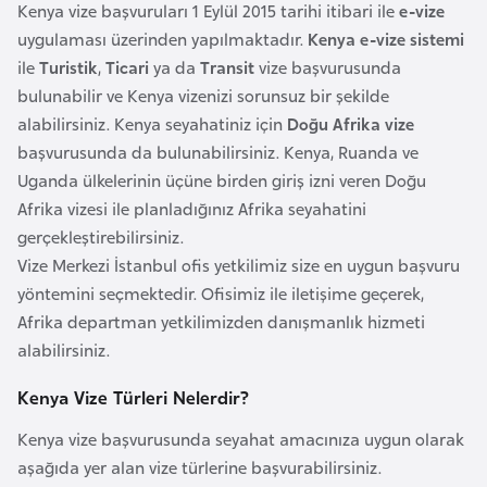
i
Kenya vize başvuruları 1 Eylül 2015 tarihi itibari ile
e-vize
n
uygulaması üzerinden yapılmaktadır.
Kenya e-vize sistemi
ile
Turistik
,
Ticari
ya da
Transit
vize başvurusunda
bulunabilir ve Kenya vizenizi sorunsuz bir şekilde
B
alabilirsiniz. Kenya seyahatiniz için
Doğu Afrika vize
o
başvurusunda da bulunabilirsiniz. Kenya, Ruanda ve
s
Uganda ülkelerinin üçüne birden giriş izni veren Doğu
n
Afrika vizesi ile planladığınız Afrika seyahatini
a
gerçekleştirebilirsiniz.
H
Vize Merkezi İstanbul ofis yetkilimiz size en uygun başvuru
e
yöntemini seçmektedir. Ofisimiz ile iletişime geçerek,
r
Afrika departman yetkilimizden danışmanlık hizmeti
s
alabilirsiniz.
e
k
Kenya Vize Türleri Nelerdir?
Kenya vize başvurusunda seyahat amacınıza uygun olarak
B
aşağıda yer alan vize türlerine başvurabilirsiniz.
u