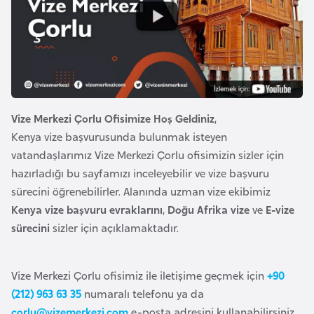
a
i
A
z
e
r
Vize Merkezi Çorlu Ofisimize Hoş Geldiniz
,
b
Kenya vize başvurusunda bulunmak isteyen
a
vatandaşlarımız Vize Merkezi Çorlu ofisimizin sizler için
y
hazırladığı bu sayfamızı inceleyebilir ve vize başvuru
c
sürecini öğrenebilirler. Alanında uzman vize ekibimiz
a
Kenya vize başvuru evraklarını
,
Doğu Afrika vize
ve
E-vize
n
sürecini
sizler için açıklamaktadır.
B
a
Vize Merkezi Çorlu ofisimiz ile iletişime geçmek için
+90
h
(212) 963 63 35
numaralı telefonu ya da
r
corlu@vizemerkezi.com
e-posta adresini kullanabilirsiniz.