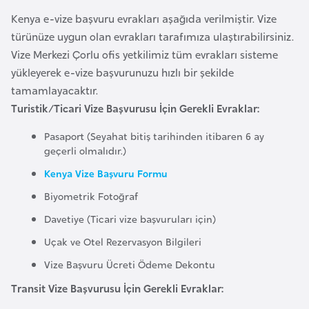
F
Kenya e-vize başvuru evrakları aşağıda verilmiştir. Vize
a
türünüze uygun olan evrakları tarafımıza ulaştırabilirsiniz.
s
Vize Merkezi Çorlu ofis yetkilimiz tüm evrakları sisteme
o
yükleyerek e-vize başvurunuzu hızlı bir şekilde
tamamlayacaktır.
Ç
Turistik/Ticari Vize Başvurusu İçin Gerekli Evraklar:
a
Pasaport (Seyahat bitiş tarihinden itibaren 6 ay
d
geçerli olmalıdır.)
Kenya Vize Başvuru Formu
Ç
Biyometrik Fotoğraf
e
k
Davetiye (Ticari vize başvuruları için)
C
Uçak ve Otel Rezervasyon Bilgileri
u
Vize Başvuru Ücreti Ödeme Dekontu
m
Transit Vize Başvurusu İçin Gerekli Evraklar:
h
u