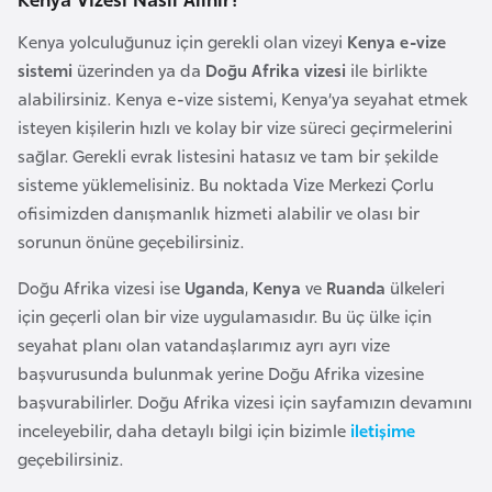
a
Kenya yolculuğunuz için gerekli olan vizeyi
Kenya e-vize
r
sistemi
üzerinden ya da
Doğu Afrika vizesi
ile birlikte
u
alabilirsiniz. Kenya e-vize sistemi, Kenya’ya seyahat etmek
s
isteyen kişilerin hızlı ve kolay bir vize süreci geçirmelerini
sağlar. Gerekli evrak listesini hatasız ve tam bir şekilde
B
sisteme yüklemelisiniz. Bu noktada Vize Merkezi Çorlu
e
ofisimizden danışmanlık hizmeti alabilir ve olası bir
l
sorunun önüne geçebilirsiniz.
ç
Doğu Afrika vizesi ise
Uganda
,
Kenya
ve
Ruanda
ülkeleri
i
için geçerli olan bir vize uygulamasıdır. Bu üç ülke için
k
seyahat planı olan vatandaşlarımız ayrı ayrı vize
a
başvurusunda bulunmak yerine Doğu Afrika vizesine
başvurabilirler. Doğu Afrika vizesi için sayfamızın devamını
B
inceleyebilir, daha detaylı bilgi için bizimle
iletişime
e
geçebilirsiniz.
n