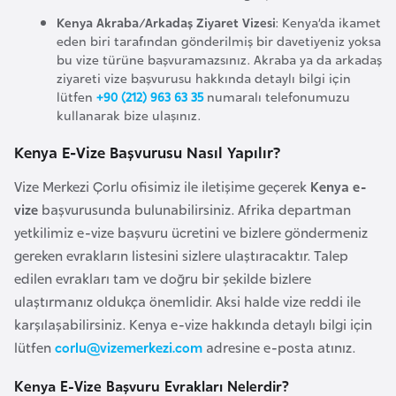
l
Kenya Akraba/Arkadaş Ziyaret Vizesi
: Kenya’da ikamet
g
eden biri tarafından gönderilmiş bir davetiyeniz yoksa
a
bu vize türüne başvuramazsınız. Akraba ya da arkadaş
ziyareti vize başvurusu hakkında detaylı bilgi için
r
lütfen
+90 (212) 963 63 35
numaralı telefonumuzu
i
kullanarak bize ulaşınız.
s
t
Kenya E-Vize Başvurusu Nasıl Yapılır?
a
Vize Merkezi Çorlu ofisimiz ile iletişime geçerek
Kenya e-
n
vize
başvurusunda bulunabilirsiniz. Afrika departman
yetkilimiz e-vize başvuru ücretini ve bizlere göndermeniz
B
gereken evrakların listesini sizlere ulaştıracaktır. Talep
u
edilen evrakları tam ve doğru bir şekilde bizlere
r
ulaştırmanız oldukça önemlidir. Aksi halde vize reddi ile
k
karşılaşabilirsiniz. Kenya e-vize hakkında detaylı bilgi için
i
lütfen
corlu@vizemerkezi.com
adresine e-posta atınız.
n
Kenya E-Vize Başvuru Evrakları Nelerdir?
a