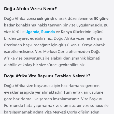
i
b
Doğu Afrika Vizesi Nedir?
u
Doğu Afrika vizesi
çok girişli
olarak düzenlenen ve
90 güne
t
kadar konaklama
hakkı tanıyan bir vize uygulamasıdır. Bu
i
vize türü ile
Uganda
,
Ruanda
ve
Kenya
ülkelerinin üçünü
birden ziyaret edebilirsiniz. Doğu Afrika vizesine Kenya
Ç
üzerinden başvuracağınız için giriş ülkenizi Kenya olarak
i
işaretlemelisiniz. Vize Merkezi Çorlu ofisimizden Doğu
n
Afrika vize başvurunuz ile alakalı danışmanlık hizmeti
alabilir ve kolay bir vize süreci geçirebilirsiniz.
D
Doğu Afrika Vize Başvuru Evrakları Nelerdir?
a
n
Doğu Afrika vize başvurusu için hazırlamanız gereken
i
evraklar aşağıda yer almaktadır. Tüm evrakları usulüne
m
göre hazırlamalı ve şahsen imzalamasınız. Vize Başvuru
a
Formunda hata yapmamak ve olumsuz bir vize sonucu ile
r
karşılaşmamak adına Vize Merkezi Çorlu ofisimizden