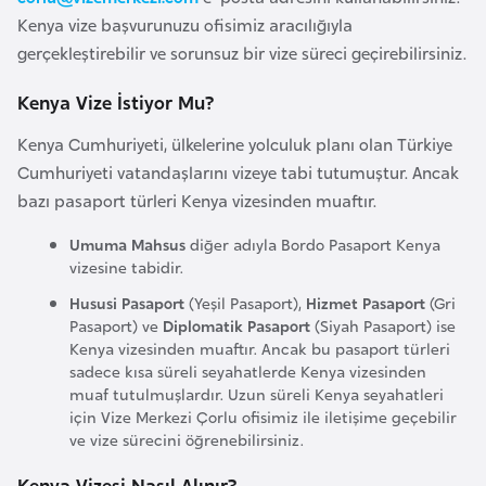
e
Kenya vize başvurunuzu ofisimiz aracılığıyla
y
gerçekleştirebilir ve sorunsuz bir vize süreci geçirebilirsiniz.
n
Kenya Vize İstiyor Mu?
B
Kenya Cumhuriyeti, ülkelerine yolculuk planı olan Türkiye
a
Cumhuriyeti vatandaşlarını vizeye tabi tutumuştur. Ancak
n
bazı pasaport türleri Kenya vizesinden muaftır.
g
Umuma Mahsus
diğer adıyla Bordo Pasaport Kenya
l
vizesine tabidir.
a
Hususi Pasaport
(Yeşil Pasaport),
Hizmet Pasaport
(Gri
d
Pasaport) ve
Diplomatik Pasaport
(Siyah Pasaport) ise
e
Kenya vizesinden muaftır. Ancak bu pasaport türleri
ş
sadece kısa süreli seyahatlerde Kenya vizesinden
muaf tutulmuşlardır. Uzun süreli Kenya seyahatleri
için Vize Merkezi Çorlu ofisimiz ile iletişime geçebilir
B
ve vize sürecini öğrenebilirsiniz.
e
Kenya Vizesi Nasıl Alınır?
l