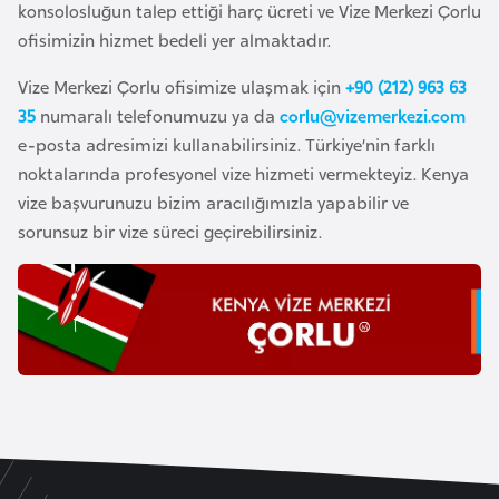
konsolosluğun talep ettiği harç ücreti ve Vize Merkezi Çorlu
o
ofisimizin hizmet bedeli yer almaktadır.
B
Vize Merkezi Çorlu ofisimize ulaşmak için
+90 (212) 963 63
u
35
numaralı telefonumuzu ya da
corlu@vizemerkezi.com
l
e-posta adresimizi kullanabilirsiniz. Türkiye’nin farklı
g
noktalarında profesyonel vize hizmeti vermekteyiz. Kenya
a
vize başvurunuzu bizim aracılığımızla yapabilir ve
r
sorunsuz bir vize süreci geçirebilirsiniz.
i
s
t
a
n
E
r
m