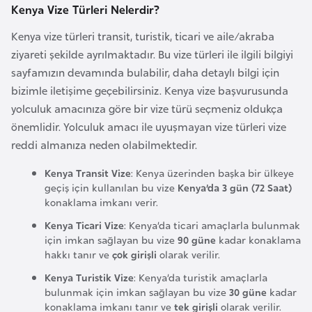
i
Kenya Vize Türleri Nelerdir?
n
Kenya vize türleri transit, turistik, ticari ve aile/akraba
ziyareti şekilde ayrılmaktadır. Bu vize türleri ile ilgili bilgiyi
B
sayfamızın devamında bulabilir, daha detaylı bilgi için
o
bizimle iletişime geçebilirsiniz. Kenya vize başvurusunda
s
yolculuk amacınıza göre bir vize türü seçmeniz oldukça
n
önemlidir. Yolculuk amacı ile uyuşmayan vize türleri vize
a
reddi almanıza neden olabilmektedir.
H
e
Kenya Transit Vize
: Kenya üzerinden başka bir ülkeye
geçiş için kullanılan bu vize
Kenya’da 3 gün (72 Saat)
r
konaklama imkanı verir.
s
Kenya Ticari Vize
: Kenya’da ticari amaçlarla bulunmak
e
için imkan sağlayan bu vize
90 güne
kadar konaklama
k
hakkı tanır ve
çok girişli
olarak verilir.
Kenya Turistik Vize
: Kenya’da turistik amaçlarla
B
bulunmak için imkan sağlayan bu vize
30 güne
kadar
u
konaklama imkanı tanır ve
tek girişli
olarak verilir.