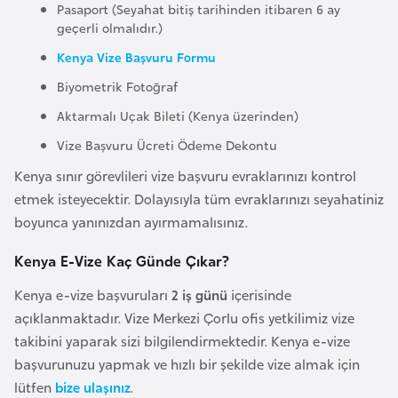
Pasaport (Seyahat bitiş tarihinden itibaren 6 ay
r
geçerli olmalıdır.)
i
Kenya Vize Başvuru Formu
y
Biyometrik Fotoğraf
e
t
Aktarmalı Uçak Bileti (Kenya üzerinden)
i
Vize Başvuru Ücreti Ödeme Dekontu
Kenya sınır görevlileri vize başvuru evraklarınızı kontrol
C
etmek isteyecektir. Dolayısıyla tüm evraklarınızı seyahatiniz
e
boyunca yanınızdan ayırmamalısınız.
z
a
Kenya E-Vize Kaç Günde Çıkar?
y
Kenya e-vize başvuruları
2 iş günü
içerisinde
i
açıklanmaktadır. Vize Merkezi Çorlu ofis yetkilimiz vize
r
takibini yaparak sizi bilgilendirmektedir. Kenya e-vize
başvurunuzu yapmak ve hızlı bir şekilde vize almak için
C
lütfen
bize ulaşınız
.