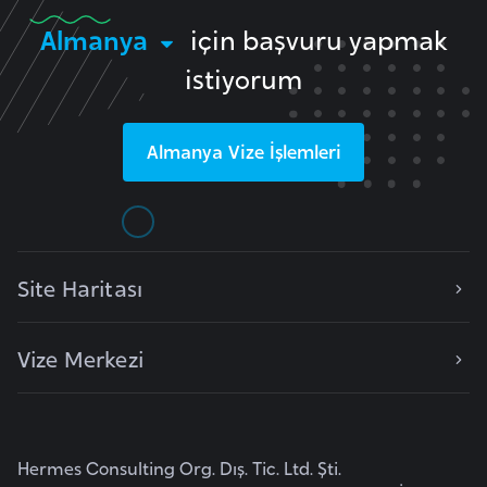
e
Almanya
için başvuru yapmak
n
istiyorum
i
s
t
Almanya
Vize İşlemleri
a
n
E
Site Haritası
s
t
o
Vize Merkezi
n
y
a
Hermes Consulting Org. Dış. Tic. Ltd. Şti.