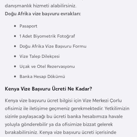
k
danışmanlık hizmeti alabilirsiniz.
a
Doğu Afrika vize başvuru evrakları:
Pasaport
D
1 Adet Biyometrik Fotoğraf
e
m
Doğu Afrika Vize Başvuru Formu
o
Vize Talep Dilekçesi
k
Uçak ve Otel Rezervasyonu
r
Banka Hesap Dökümü
a
t
Kenya Vize Başvuru Ücreti Ne Kadar?
i
Kenya vize başvuru ücret bilgisi için Vize Merkezi Çorlu
k
ofisimiz ile iletişime geçmeniz gerekmektedir. Yetkilimizin
K
sizinle paylaşacağı bu ücreti banka hesabımıza havale
o
yoluyla gönderebilir ya da ofisimize bizzat gelerek
n
bırakabilirsiniz. Kenya vize başvuru ücreti içerisinde
g