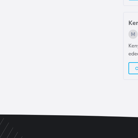
B
e
Ken
l
a
r
Ken
u
ede
s
C
B
e
l
ç
i
k
a