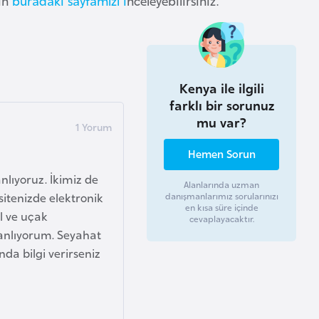
çin
buradaki sayfamızı i
nceleyebilirsiniz.
Kenya ile ilgili
farklı bir sorunuz
mu var?
Hemen Sorun
anlıyoruz. İkimiz de
Alanlarında uzman
sitenizde elektronik
danışmanlarımız sorularınızı
en kısa süre içinde
l ve uçak
cevaplayacaktır.
lanlıyorum. Seyahat
da bilgi verirseniz