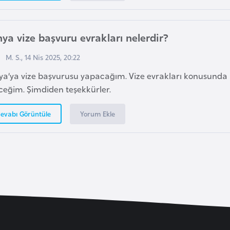
ya vize başvuru evrakları nelerdir?
M. S., 14 Nis 2025, 20:22
ya’ya vize başvurusu yapacağım. Vize evrakları konusunda b
ceğim. Şimdiden teşekkürler.
Yorum Ekle
evabı Görüntüle