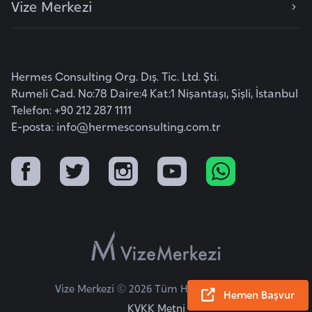
Vize Merkezi
e
y
n
Hermes Consulting Org. Dış. Tic. Ltd. Şti.
B
Rumeli Cad. No:78 Daire:4 Kat:1 Nişantaşı, Şişli, İstanbul
a
Telefon: +90 212 287 1111
n
E-posta:
info@hermesconsulting.com.tr
g
l
a
d
e
ş
B
Vize Merkezi © 2026 Tüm Hakları Saklıdır.
e
Hemen Başvur
KVKK Metni
l