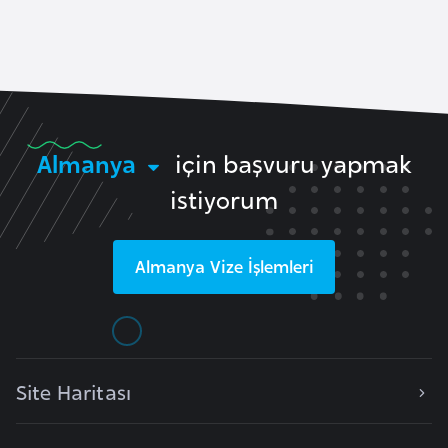
a
A
z
e
r
Almanya
için başvuru yapmak
b
istiyorum
a
y
c
Almanya
Vize İşlemleri
a
n
B
a
Site Haritası
h
r