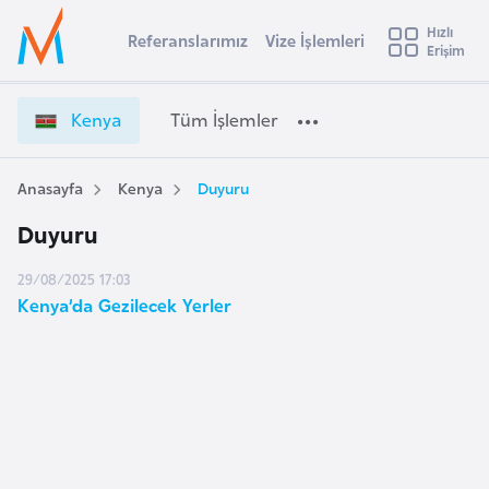
u
Hızlı
s
Referanslarımız
Vize İşlemleri
Başvuru yapmak istediğiniz ülkeyi seçin
Erişim
İ
Üye
t
Ülke Seçimi
Girişi
r
l
Kenya
Tüm İşlemler
a
l
e
y
Anasayfa
Kenya
Duyuru
t
a
Duyuru
i
A
29/08/2025 17:03
ş
v
Kenya’da Gezilecek Yerler
u
i
s
m
t
u
r
y