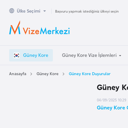
Ülke Seçimi
A
Başvuru yapmak istediğiniz ülkeyi seçin
v
u
s
t
r
Güney Kore
Güney Kore Vize İşlemleri
a
l
y
Anasayfa
Güney Kore
Güney Kore Duyurular
a
Güney K
A
04/09/2025 10:29
v
Güney Kore G
u
s
t