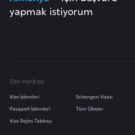
yapmak istiyorum
a
h
r
e
y
n
B
a
Site Haritası
n
g
l
Vize İşlemleri
Schengen Vizesi
a
Pasaport İşlemleri
Tüm Ülkeler
d
e
Vize Rejim Tablosu
ş