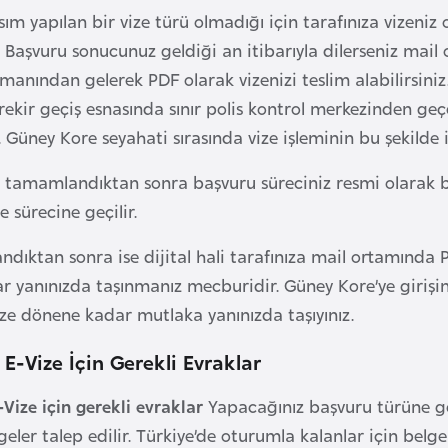
ım yapılan bir vize türü olmadığı için tarafınıza vizen
r. Başvuru sonucunuz geldiği an itibarıyla dilerseniz mai
manından gelerek PDF olarak vizenizi teslim alabilirsini
ekir geçiş esnasında sınır polis kontrol merkezinden geçe
. Güney Kore seyahati sırasında vize işleminin bu şekilde 
tamamlandıktan sonra başvuru süreciniz resmi olarak baş
 sürecine geçilir.
ndıktan sonra ise dijital hali tarafınıza mail ortamında PD
r yanınızda taşınmanız mecburidir. Güney Kore’ye girişin
ize dönene kadar mutlaka yanınızda taşıyınız.
E-Vize İçin Gerekli Evraklar
Vize için gerekli evraklar
Yapacağınız başvuru türüne gö
eler talep edilir. Türkiye’de oturumla kalanlar için belge