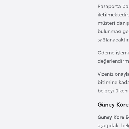
B
Pasaporta bas
e
iletilmektedi
n
müşteri danış
i
bulunması ger
n
sağlanacaktır
B
Ödeme işlemi 
o
değerlendirme
s
Vizeniz onayla
n
a
bitimine kada
H
belgeyi ülken
e
Güney Kore 
r
s
Güney Kore E-
e
aşağıdaki belg
k