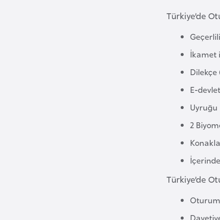
Türkiye’de Ot
B
Geçerli
u
l
İkamet i
g
Dilekçe 
a
r
E-devle
i
Uyruğu 
s
2 Biyom
t
a
Konaklam
n
İçerinde
Türkiye’de Ot
B
u
Oturum 
r
Davetiy
k