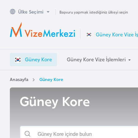
Ülke Seçimi
A
Başvuru yapmak istediğiniz ülkeyi seçin
v
u
Güney Kore Vize İ
s
t
r
Güney Kore
Güney Kore Vize İşlemleri
a
l
y
Anasayfa
Güney Kore
a
Güney Kore
A
v
u
s
t