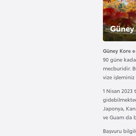
a
h
r
Güney
e
y
n
Güney Kore e
90 güne kadar
B
mecburidir. B
a
vize işleminiz
n
g
1 Nisan 2023 
l
gidebilmekted
a
Japonya, Kana
d
ve Guam da bu
e
ş
Başvuru bilgi