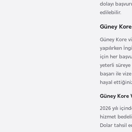
dolayı başvur
B
edilebilir.
e
l
Güney Kore 
a
Güney Kore v
r
yapılırken İn
u
s
için her başv
yeterli sürey
B
başarı ile vi
e
hayal ettiğin
l
Güney Kore V
ç
i
2026 yılı içi
k
hizmet bedeli 
a
Dolar tahsil 