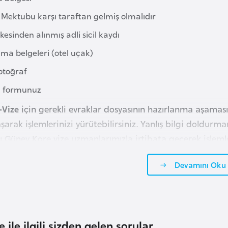
 Mektubu karşı taraftan gelmiş olmalıdır
kesinden alınmış adli sicil kaydı
ma belgeleri (otel uçak)
otoğraf
u formunuz
-Vize
için gerekli evraklar dosyasının hazırlanma aşam
aşarak işlemlerinizi yürütebilirsiniz. Yanlış bilgi doldur
 Güney Kore vize uzmanlarımızla irtibata geçerek işlemler
Devamını Oku
ile ilgili sizden gelen sorular