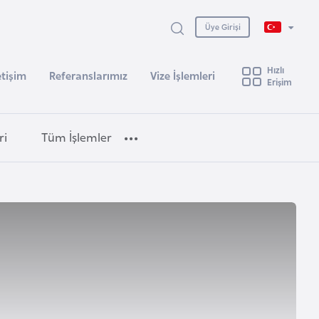
Üye Girişi
Hızlı
etişim
Referanslarımız
Vize İşlemleri
Erişim
ri
Tüm İşlemler