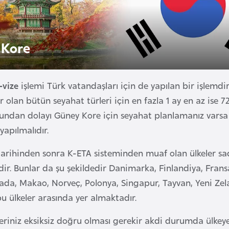
 Kore
-vize
işlemi Türk vatandaşları için de yapılan bir işlemdi
 olan bütün seyahat türleri için en fazla 1 ay en az ise 7
undan dolayı Güney Kore için seyahat planlamanız varsa 
 yapılmalıdır.
tarihinden sonra K-ETA sisteminden muaf olan ülkeler s
ir. Bunlar da şu şekildedir Danimarka, Finlandiya, Fransa
da, Makao, Norveç, Polonya, Singapur, Tayvan, Yeni Zeland
 ülkeler arasında yer almaktadır.
leriniz eksiksiz doğru olması gerekir akdi durumda ülkeye